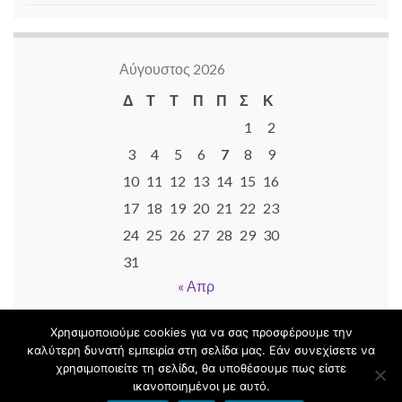
Αύγουστος 2026
Δ
Τ
Τ
Π
Π
Σ
Κ
1
2
3
4
5
6
7
8
9
10
11
12
13
14
15
16
17
18
19
20
21
22
23
24
25
26
27
28
29
30
31
« Απρ
Χρησιμοποιούμε cookies για να σας προσφέρουμε την
καλύτερη δυνατή εμπειρία στη σελίδα μας. Εάν συνεχίσετε να
χρησιμοποιείτε τη σελίδα, θα υποθέσουμε πως είστε
© 2026 Εσείς ... οι μαθητές μου ...και εγώ!.
ικανοποιημένοι με αυτό.
Φτιαγμένο με
από
Θέμα Graphene
.