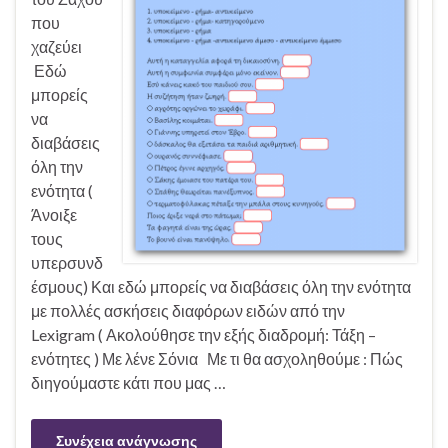
που
χαζεύει
Εδώ
μπορείς
να
διαβάσεις
όλη την
ενότητα (
Άνοιξε
τους
υπερσυνδ
έσμους) Και εδώ μπορείς να διαβάσεις όλη την ενότητα
με πολλές ασκήσεις διαφόρων ειδών από την
Lexigram ( Ακολούθησε την εξής διαδρομή: Τάξη –
ενότητες ) Με λένε Σόνια Με τι θα ασχοληθούμε : Πώς
διηγούμαστε κάτι που μας …
Συνέχεια ανάγνωσης