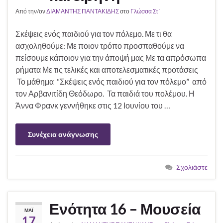
Από την/ον
ΔΙΑΜΑΝΤΗΣ ΠΑΝΤΑΚΙΔΗΣ
στο
Γλώσσα Στ΄
Σκέψεις ενός παιδιού για τον πόλεμο. Με τι θα
ασχοληθούμε: Με ποιον τρόπο προσπαθούμε να
πείσουμε κάποιον για την άποψή μας Με τα απρόσωπα
ρήματα Με τις τελικές και αποτελεσματικές προτάσεις
Το μάθημα “Σκέψεις ενός παιδιού για τον πόλεμο” από
τον Αρβανιτίδη Θεόδωρο. Τα παιδιά του πολέμου. Η
Άννα Φρανκ γεννήθηκε στις 12 Ιουνίου του …
Συνέχεια ανάγνωσης
Σχολιάστε
Ενότητα 16 – Μουσεία
ΜΆΙ
17