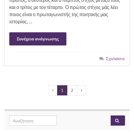
και ο τρίτος με τον τέταρτο. Ο πρώτος στίχος μάς λέει
ποιος είναι ο πρωταγωνιστής της ποιητικής μας
ιστορίας, …
Συνέχεια ανάγνωσης
Σχολιάστε
1
2
Search
Αναζή
for: