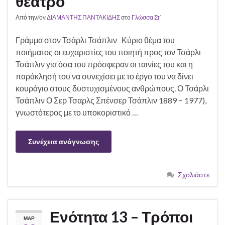
θέατρο
Από την/ον
ΔΙΑΜΑΝΤΗΣ ΠΑΝΤΑΚΙΔΗΣ
στο
Γλώσσα Στ΄
Γράμμα στον Τσάρλι Τσάπλιν Κύριο θέμα του
ποιήματος οι ευχαριστίες του ποιητή προς τον Τσάρλι
Τσάπλιν για όσα του πρόσφεραν οι ταινίες του και η
παράκλησή του να συνεχίσει με το έργο του να δίνει
κουράγιο στους δυστυχισμένους ανθρώπους. Ο Τσάρλι
Τσάπλιν Ο Σερ Τσαρλς Σπένσερ Τσάπλιν 1889 − 1977),
γνωστότερος με το υποκοριστικό …
Συνέχεια ανάγνωσης
Σχολιάστε
Ενότητα 13 – Τρόποι
ΜΑΡ