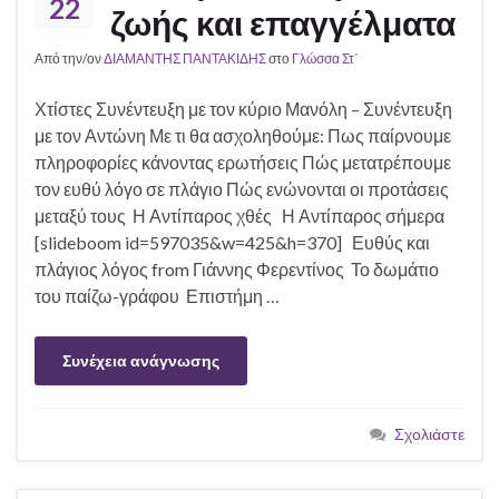
22
ζωής και επαγγέλματα
Από την/ον
ΔΙΑΜΑΝΤΗΣ ΠΑΝΤΑΚΙΔΗΣ
στο
Γλώσσα Στ΄
Χτίστες Συνέντευξη με τον κύριο Μανόλη – Συνέντευξη
με τον Αντώνη Με τι θα ασχοληθούμε: Πως παίρνουμε
πληροφορίες κάνοντας ερωτήσεις Πώς μετατρέπουμε
τον ευθύ λόγο σε πλάγιο Πώς ενώνονται οι προτάσεις
μεταξύ τους Η Αντίπαρος χθές Η Αντίπαρος σήμερα
[slideboom id=597035&w=425&h=370] Ευθύς και
πλάγιος λόγος from Γιάννης Φερεντίνος Το δωμάτιο
του παίζω-γράφου Επιστήμη …
Συνέχεια ανάγνωσης
Σχολιάστε