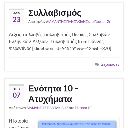
Συλλαβισμός
ΦΕΒ
23
Από την/ον
ΔΙΑΜΑΝΤΗΣ ΠΑΝΤΑΚΙΔΗΣ
στο
Γλώσσα Στ΄
Λέξεις, συλλαβές, συλλαβισμός Πίνακες Συλλαβών
Ελληνικών-Λέξεων Συλλαβισμός from Γιάννης
Φερεντίνος [slideboom id=945191&w=425&h=370]
Σχολιάστε
Ενότητα 10 –
ΦΕΒ
07
Ατυχήματα
Από την/ον
ΔΙΑΜΑΝΤΗΣ ΠΑΝΤΑΚΙΔΗΣ
στο
Γλώσσα Στ΄
Η Ιστορία
του Ζάχου