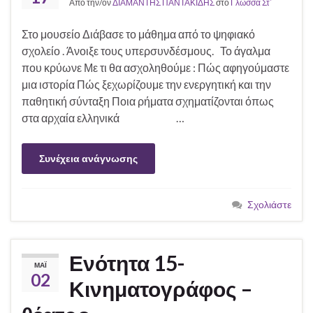
Από την/ον
ΔΙΑΜΑΝΤΗΣ ΠΑΝΤΑΚΙΔΗΣ
στο
Γλώσσα Στ΄
Στο μουσείο Διάβασε το μάθημα από το ψηφιακό
σχολείο . Άνοιξε τους υπερσυνδέσμους. Το άγαλμα
που κρύωνε Με τι θα ασχοληθούμε : Πώς αφηγούμαστε
μια ιστορία Πώς ξεχωρίζουμε την ενεργητική και την
παθητική σύνταξη Ποια ρήματα σχηματίζονται όπως
στα αρχαία ελληνικά …
Συνέχεια ανάγνωσης
Σχολιάστε
Ενότητα 15-
ΜΆΙ
02
Κινηματογράφος –