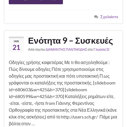
Σχολιάστε
Ενότητα 9 – Συσκευές
ΙΑΝ
21
Από την/ον
ΔΙΑΜΑΝΤΗΣ ΠΑΝΤΑΚΙΔΗΣ
στο
Γλώσσα Στ΄
Οδηγίες χρήσης καφετιέρας Με τι θα ασχοληθούμε :
Πώς δίνουμε οδηγίες Πότε χρησιμοποιούμε στις
οδηγίες μας προστακτική και πότε υποτακτική Π.ως
γράφονται οι καταλήξεις της προστακτικής. [slideboom
id=680603&w=425&h=370] [slideboom
id=680599&w=425&h=370] Καταλήξεις ρημάτων είτε,
-είται. -είστε, -ήστε from Γιάννης Φερεντίνος
Ορθογραφία της προστακτικής στα Νέα Ελληνικά (κάνε
κλικ στις ασκήσεις) από το http://users.sch.gr/ Πάμε μια
βόλτα στον …