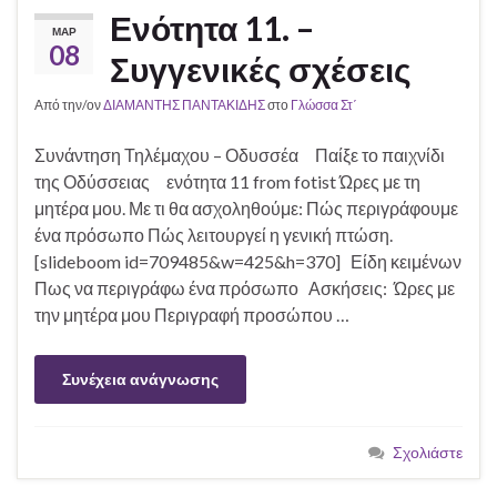
Ενότητα 11. –
ΜΑΡ
08
Συγγενικές σχέσεις
Από την/ον
ΔΙΑΜΑΝΤΗΣ ΠΑΝΤΑΚΙΔΗΣ
στο
Γλώσσα Στ΄
Συνάντηση Τηλέμαχου – Οδυσσέα Παίξε το παιχνίδι
της Οδύσσειας ενότητα 11 from fotist Ώρες με τη
μητέρα μου. Με τι θα ασχοληθούμε: Πώς περιγράφουμε
ένα πρόσωπο Πώς λειτουργεί η γενική πτώση.
[slideboom id=709485&w=425&h=370] Είδη κειμένων
Πως να περιγράφω ένα πρόσωπο Ασκήσεις: Ώρες με
την μητέρα μου Περιγραφή προσώπου …
Συνέχεια ανάγνωσης
Σχολιάστε