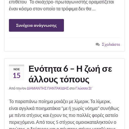
επιθέτου Το σκιάχτρο-πρωταγωνιστής οραματίζεται
έναν κόσμο στον οποίο τα τρόφιμα δεν θα …
Συνέχεια ανάγνωσης
Σχολιάστε
Ενότητα 6 – Η ζωή σε
ΝΟΈ
15
άλλους τόπους
Από την/ον
ΔΙΑΜΑΝΤΗΣ ΠΑΝΤΑΚΙΔΗΣ
στο
Γλώσσα Στ΄
Το παραπάνω ποίημα μοιάζει με λίμερικ. Τα λίμερικ,
είναι αγγλικά ποιηματάκια “με ή χωρίς νόημα” συνήθως
με πέντε στίχους και έχουν τις πιο πολλές φορές αστείο
περιεχόμενο. Από τους 5 στίχους ομοιοκαταληκτούν ο
πρώτος, ο δεύτερος και ο πέμπτος στίχος μεταξύ τους