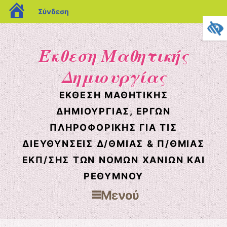
blogs.sch.gr
Σύνδεση
Έκθεση Μαθητικής
Δημιουργίας
ΈΚΘΕΣΗ ΜΑΘΗΤΙΚΉΣ
ΔΗΜΙΟΥΡΓΊΑΣ, ΈΡΓΩΝ
ΠΛΗΡΟΦΟΡΙΚΉΣ ΓΙΑ ΤΙΣ
ΔΙΕΥΘΎΝΣΕΙΣ Δ/ΘΜΙΑΣ & Π/ΘΜΙΑΣ
ΕΚΠ/ΣΗΣ ΤΩΝ ΝΟΜΏΝ ΧΑΝΊΩΝ ΚΑΙ
ΡΕΘΎΜΝΟΥ
Μενού
Μετάβαση στο περιεχόμενο