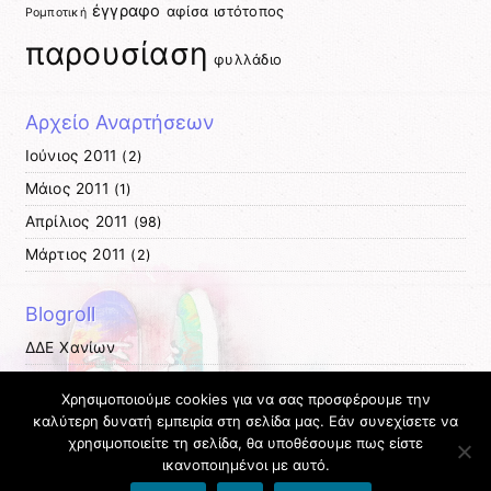
έγγραφο
αφίσα
ιστότοπος
Ρομποτική
παρουσίαση
φυλλάδιο
Αρχείο Αναρτήσεων
Ιούνιος 2011
(2)
Μάιος 2011
(1)
Απρίλιος 2011
(98)
Μάρτιος 2011
(2)
Blogroll
ΔΔΕ Χανίων
ΔΠΕ Χανίων
Χρησιμοποιούμε cookies για να σας προσφέρουμε την
ΚΕΠΛΗΝΕΤ Χανίων
καλύτερη δυνατή εμπειρία στη σελίδα μας. Εάν συνεχίσετε να
χρησιμοποιείτε τη σελίδα, θα υποθέσουμε πως είστε
Σύμβουλος Πληροφορικής
ικανοποιημένοι με αυτό.