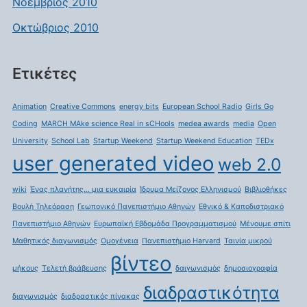
Νοέμβριος 2010
Οκτώβριος 2010
Ετικέτες
Animation
Creative Commons
energy bits
European School Radio
Girls Go
Coding
MARCH MAke science Real in sCHools
medea awards
media
Open
University
School Lab
Startup Weekend
Startup Weekend Education
TEDx
user generated video
web 2.0
wiki
Ένας πλανήτης… μια ευκαιρία
Ίδρυμα Μείζονος Ελληνισμού
Βιβλιοθήκες
Βουλή Τηλεόραση
Γεωπονικό Πανεπιστήμιο Αθηνών
Εθνικό & Καποδιστριακό
Πανεπιστήμιο Αθηνών
Ευρωπαϊκή Εβδομάδα Προγραμματισμού
Μένουμε σπίτι
Μαθητικός διαγωνισμός
Ομογένεια
Πανεπιστήμιο Harvard
Ταινία μικρού
βίντεο
μήκους
Τελετή βράβευσης
δαιγωνισμός
δημοσιογραφία
διαδραστικότητα
διαγωνισμός
διαδραστικός πίνακας