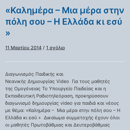
«Καλημέρα – Μια μέρα στην
πόλη σου – Η Ελλάδα κι εσύ
»
στο
11 Μαρτίου 2014
/
1 σχόλιο
«Καλημέρα
–
Μια
Διαγωνισμός Παιδικής και
μέρα
Νεανικής Δημιουργίας Video Για τους μαθητές
στην
της Oμογένειας Το Υπουργείο Παιδείας και η
πόλη
Εκπαιδευτική Ραδιοτηλεόραση, προκηρύσσουν
σου
διαγωνισμό δημιουργίας video για παιδιά και νέους
–
Η
με θέμα: «Καλημέρα – Μια μέρα στην πόλη σου – Η
Ελλάδα
Ελλάδα κι εσύ » Δικαίωμα συμμετοχής έχουν όλοι
κι
οι μαθητές Πρωτοβάθμιας και Δευτεροβάθμιας