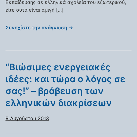
εσύ
Εκπαίδευσης σε ελληνικά σχολεία του εξωτερικού,
»
είτε αυτά είναι αμιγή […]
Συνεχίστε την ανάγνωση →
“Βιώσιμες ενεργειακές
ιδέες: και τώρα ο λόγος σε
σας!” – βράβευση των
ελληνικών διακρίσεων
9 Αυγούστου 2013