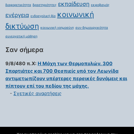
εκπαίδευση
διαφορετικότητα
δραστηριότητες
εκφοβισμός
κοινωνική
ενέργεια
ενδοσχολική βία
δικτύωση
κοινωνική νοημοσύνη
συν-δημιουργικότητα
συνεργατική μάθηση
Σαν σήμερα
9/8/480 π.Χ:
Η Μάχη των Θερμοπυλών. 300
Σπαρτιάτες και 700 Θεσπιείς υπό τον Λεωνίδα
αντιμετωπίζουν υπέρτερες περσικές δυνάμεις και
πίπτουν επί του πεδίου της μάχης.
-
Σχετικές αναρτήσεις