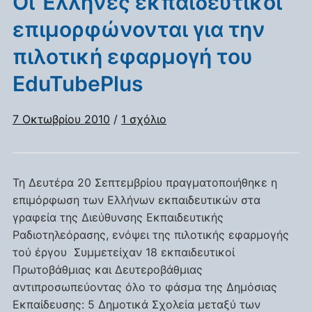
Οι Έλληνες εκπαιδευτικοί
επιμορφώνονται για την
πιλοτική εφαρμογή του
EduTubePlus
στο
7 Οκτωβρίου 2010
/
1 σχόλιο
Οι
Έλληνες
εκπαιδευτικοί
Τη Δευτέρα 20 Σεπτεμβρίου πραγματοποιήθηκε η
επιμορφώνονται
επιμόρφωση των Ελλήνων εκπαιδευτικών στα
για
γραφεία της Διεύθυνσης Εκπαιδευτικής
την
Ραδιοτηλεόρασης, ενόψει της πιλοτικής εφαρμογής
πιλοτική
τού έργου Συμμετείχαν 18 εκπαιδευτικοί
εφαρμογή
του
Πρωτοβάθμιας και Δευτεροβάθμιας
EduTubePlus
αντιπροσωπεύοντας όλο το φάσμα της Δημόσιας
Εκπαίδευσης: 5 Δημοτικά Σχολεία μεταξύ των