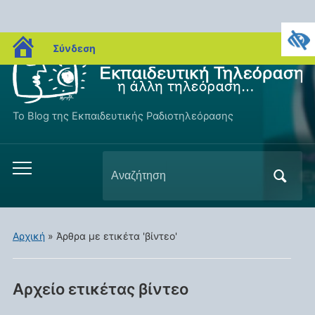
blogs.sch.gr
Σύνδεση
Το Blog της Εκπαιδευτικής Ραδιοτηλεόρασης
Αναζήτηση
Εναλλαγή
για:
του
μενού
για
Αρχική
»
Άρθρα με ετικέτα 'βίντεο'
κινητά
Αρχείο ετικέτας
βίντεο