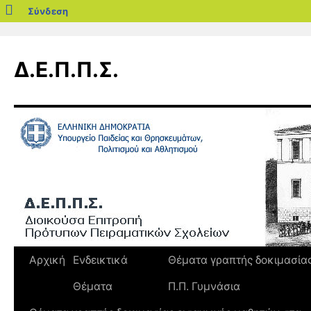
blogs.sch.gr
Σύνδεση
Μετάβαση
σε
Δ.Ε.Π.Π.Σ.
περιεχόμενο
Αρχική
Ενδεικτικά
Θέματα γραπτής δοκιμασία
Θέματα
Π.Π. Γυμνάσια