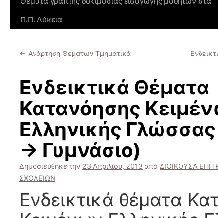
Θέματα γραπτής δοκιμασίας εισαγωγής μαθητών στα
Π.Π. Λύκεια
←
Ανάρτηση Θεμάτων Τμηματικά
Ενδεικτ
Ενδεικτικά Θέματα
Κατανόησης Κειμέ
Ελληνικής Γλώσσας
-> Γυμνάσιο)
Δημοσιεύθηκε την
23 Απριλίου, 2013
από
ΔΙΟΙΚΟΥΣΑ ΕΠΙ
ΣΧΟΛΕΙΩΝ
Ενδεικτικά θέματα Κα