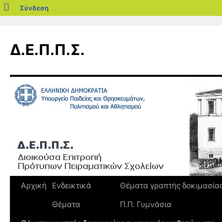
blogs.sch.gr
Σύνδεση
Μετάβαση
σε
Δ.Ε.Π.Π.Σ.
περιεχόμενο
Αρχική
Ενδεικτικά
Θέματα γραπτής δοκιμασία
Θέματα
Π.Π. Γυμνάσια