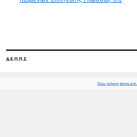
Δ.Ε.Π.Π.Σ.
Όροι χρήσης blogs.sch.