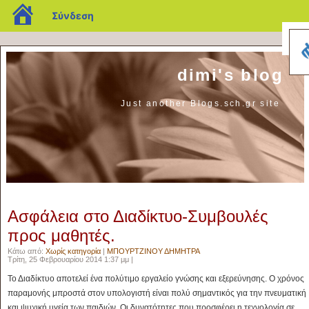
blogs.sch.gr
Σύνδεση
dimi's blog
Just another Blogs.sch.gr site
Ασφάλεια στο Διαδίκτυο-Συμβουλές
προς μαθητές.
Κάτω από:
Χωρίς κατηγορία
|
ΜΠΟΥΡΤΖΙΝΟΥ ΔΗΜΗΤΡΑ
Τρίτη, 25 Φεβρουαρίου 2014 1:37 μμ |
Το Διαδίκτυο αποτελεί ένα πολύτιμο εργαλείο γνώσης και εξερεύνησης. Ο χρόνος
παραμονής μπροστά στον υπολογιστή είναι πολύ σημαντικός για την πνευματική
και ψυχική υγεία των παιδιών. Οι δυνατότητες που προσφέρει η τεχνολογία σε