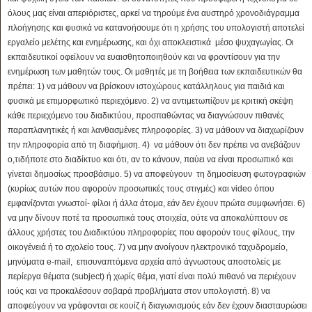
όλους μας είναι απεριόριστες, αρκεί να τηρούμε ένα αυστηρό χρονοδιάγραμμα
πλοήγησης και φυσικά να κατανοήσουμε ότι η χρήσης του υπολογιστή αποτελεί
εργαλείο μελέτης και ενημέρωσης, και όχι αποκλειστικά μέσο ψυχαγωγίας. Οι
εκπαιδευτικοί οφείλουν να ευαισθητοποιηθούν και να φροντίσουν για την
ενημέρωση των μαθητών τους. Οι μαθητές με τη βοήθεια των εκπαιδευτικών θα
πρέπει: 1) να μάθουν να βρίσκουν ιστοχώρους κατάλληλους για παιδιά και
φυσικά με επιμορφωτικό περιεχόμενο. 2) να αντιμετωπίζουν με κριτική σκέψη
κάθε περιεχόμενο του διαδικτύου, προσπαθώντας να διαγνώσουν πιθανές
παραπλανητικές ή και λανθασμένες πληροφορίες. 3) να μάθουν να διαχωρίζουν
την πληροφορία από τη διαφήμιση. 4) να μάθουν ότι δεν πρέπει να ανεβάζουν
ο,τιδήποτε στο διαδίκτυο και ότι, αν το κάνουν, παύει να είναι προσωπικό και
γίνεται δημοσίως προσβάσιμο. 5) να αποφεύγουν τη δημοσίευση φωτογραφιών
(κυρίως αυτών που αφορούν προσωπικές τους στιγμές) και video όπου
εμφανίζονται γνωστοί- φίλοι ή άλλα άτομα, εάν δεν έχουν πρώτα συμφωνήσει. 6)
να μην δίνουν ποτέ τα προσωπικά τους στοιχεία, ούτε να αποκαλύπτουν σε
άλλους χρήστες του Διαδικτύου πληροφορίες που αφορούν τους φίλους, την
οικογένειά ή το σχολείο τους. 7) να μην ανοίγουν ηλεκτρονικό ταχυδρομείο,
μηνύματα e-mail, επισυναπτόμενα αρχεία από άγνωστους αποστολείς με
περίεργα θέματα (subject) ή χωρίς θέμα, γιατί είναι πολύ πιθανό να περιέχουν
ιούς και να προκαλέσουν σοβαρά προβλήματα στον υπολογιστή. 8) να
αποφεύγουν να γράφονται σε κουίζ ή διαγωνισμούς εάν δεν έχουν διασταυρώσει