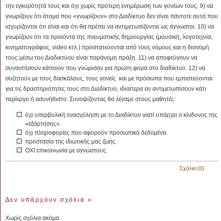
την εγκυρότητά τους και όχι χωρίς πρότερη ενημέρωση των γονέων τους. 9) να
γνωρίζουν ότι άτομα που «γνωρίζουν» στο Διαδίκτυο δεν είναι πάντοτε αυτά που
ισχυρίζονται ότι είναι και ότι θα πρέπει να αντιμετωπίζονται ως άγνωστοι. 10) να
γνωρίζουν ότι τα προϊόντα της πνευματικής δημιουργίας (μουσική, λογοτεχνία,
κινηματογράφος, video κτλ.) προστατεύονται από τους νόμους και η διανομή
τους μέσω του Διαδικτύου είναι παράνομη πράξη. 11) να αποφεύγουν να
συναντήσουν κάποιον που γνώρισαν για πρώτη φορά στο διαδίκτυο. 12) να
συζητούν με τους δασκάλους, τους γονείς και με πρόσωπα που εμπιστεύονται
για τις δραστηριότητες τους στο Διαδίκτυο, ιδιαίτερα αν αντιμετωπίσουν κάτι
περίεργο ή ασυνήθιστο. Συνοψίζοντας θα λέγαμε στους μαθητές:
όχι υπερβολική ενασχόληση με το Διαδίκτυο γιατί υπάρχει ο κίνδυνος της
«εξάρτησης».
όχι πληροφορίες που αφορούν προσωπικά δεδομένα.
προστασία της ιδιωτικής μας ζωής.
ΟΧΙ επικοινωνία με αγνώστους.
Σχόλια (0)
Δεν υπάρχουν σχόλια
»
Χωρίς σχόλια ακόμα.