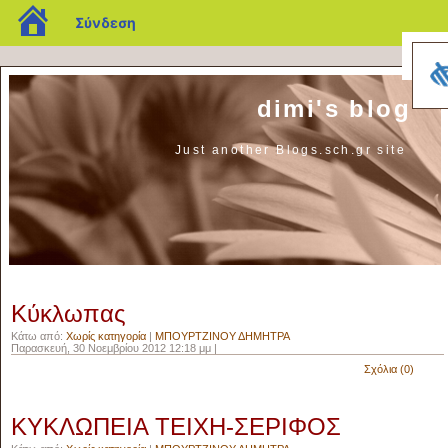
blogs.sch.gr
Σύνδεση
dimi's blog
Just another Blogs.sch.gr site
Κύκλωπας
Κάτω από:
Χωρίς κατηγορία
|
ΜΠΟΥΡΤΖΙΝΟΥ ΔΗΜΗΤΡΑ
Παρασκευή, 30 Νοεμβρίου 2012 12:18 μμ |
Σχόλια (0)
ΚΥΚΛΩΠΕΙΑ ΤΕΙΧΗ-ΣΕΡΙΦΟΣ