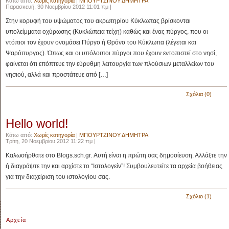
Κάτω από:
Χωρίς κατηγορία
|
ΜΠΟΥΡΤΖΙΝΟΥ ΔΗΜΗΤΡΑ
Παρασκευή, 30 Νοεμβρίου 2012 11:01 πμ |
Στην κορυφή του υψώματος του ακρωτηρίου Κύκλωπας βρίσκονται
υπολείμματα οχύρωσης (Κυκλώπεια τείχη) καθώς και ένας πύργος, που οι
ντόπιοι τον έχουν ονομάσει Πύργο ή Θρόνο του Κύκλωπα (λέγεται και
Ψαρόπυργος). Όπως και οι υπόλοιποι πύργοι που έχουν εντοπιστεί στο νησί,
φαίνεται ότι επόπτευε την εύρυθμη λειτουργία των πλούσιων μεταλλείων του
νησιού, αλλά και προστάτευε από […]
Σχόλια (0)
Hello world!
Κάτω από:
Χωρίς κατηγορία
|
ΜΠΟΥΡΤΖΙΝΟΥ ΔΗΜΗΤΡΑ
Τρίτη, 20 Νοεμβρίου 2012 11:22 πμ |
Καλωσήρθατε στο Blogs.sch.gr. Αυτή είναι η πρώτη σας δημοσίευση. Αλλάξτε την
ή διαγράψτε την και αρχίστε το “Ιστολογείν”! Συμβουλευτείτε τα αρχεία βοήθειας
για την διαχείριση του ιστολογίου σας.
Σχόλιο (1)
Αρχεία