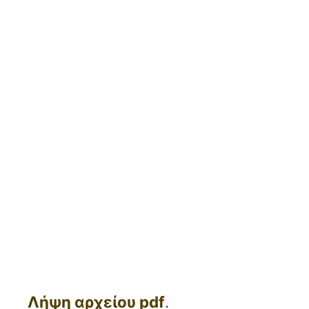
Λήψη αρχείου pdf
.