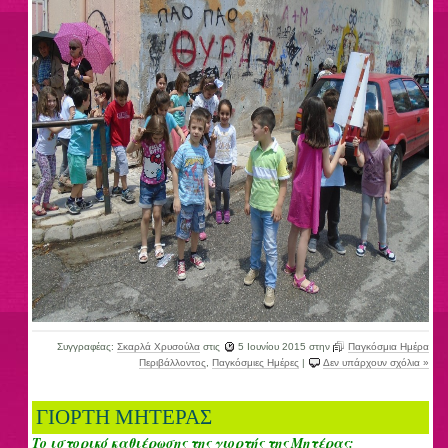
Συγγραφέας:
Σκαρλά Χρυσούλα
στις
5 Ιουνίου 2015
στην
Παγκόσμια Ημέρα
Περιβάλλοντος
,
Παγκόσμιες Ημέρες
|
Δεν υπάρχουν σχόλια »
ΓΙΟΡΤΗ ΜΗΤΕΡΑΣ
Το ιστορικό καθιέρωσης της γιορτής της Μητέρας: