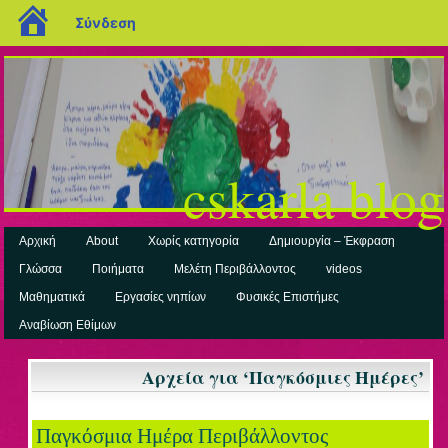
blogs.sch.gr
Σύνδεση
cskarla blog
Αρχική
About
Χωρίς κατηγορία
Δημιουργία – Έκφραση
Γλώσσα
Ποιήματα
Μελέτη Περιβάλλοντος
videos
Μαθηματικά
Εργασίες νηπίων
Φυσικές Επιστήμες
Αναβίωση Εθίμων
Αρχεία για ‘Παγκόσμιες Ημέρες’
Παγκόσμια Ημέρα Περιβάλλοντος