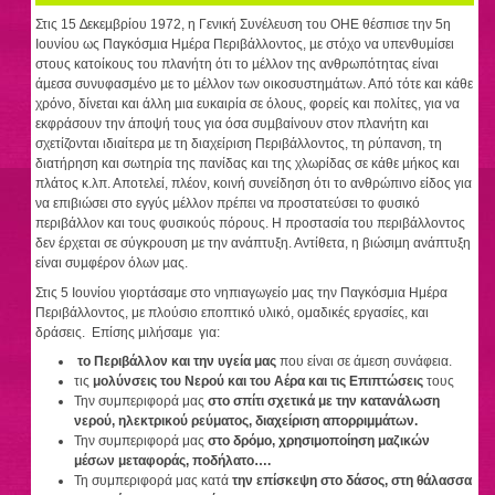
Στις 15 ∆εκεµβρίου 1972, η Γενική Συνέλευση του OΗΕ θέσπισε την 5η
Ιουνίου ως Παγκόσµια Ηµέρα Περιβάλλοντος, µε στόχο να υπενθυµίσει
στους κατοίκους του πλανήτη ότι το µέλλον της ανθρωπότητας είναι
άµεσα συνυφασµένο µε το µέλλον των οικοσυστηµάτων. Από τότε και κάθε
χρόνο, δίνεται και άλλη µια ευκαιρία σε όλους, φορείς και πολίτες, για να
εκφράσουν την άποψή τους για όσα συµβαίνουν στον πλανήτη και
σχετίζονται ιδιαίτερα µε τη διαχείριση Περιβάλλοντος, τη ρύπανση, τη
διατήρηση και σωτηρία της πανίδας και της χλωρίδας σε κάθε µήκος και
πλάτος κ.λπ. Αποτελεί, πλέον, κοινή συνείδηση ότι το ανθρώπινο είδος για
να επιβιώσει στο εγγύς µέλλον πρέπει να προστατεύσει το φυσικό
περιβάλλον και τους φυσικούς πόρους. Η προστασία του περιβάλλοντος
δεν έρχεται σε σύγκρουση µε την ανάπτυξη. Αντίθετα, η βιώσιµη ανάπτυξη
είναι συµφέρον όλων µας.
Στις 5 Ιουνίου γιορτάσαμε στο νηπιαγωγείο μας την Παγκόσμια Ημέρα
Περιβάλλοντος, με πλούσιο εποπτικό υλικό, ομαδικές εργασίες, και
δράσεις. Επίσης μιλήσαμε για:
το Περιβάλλον και την υγεία μας
που είναι σε άμεση συνάφεια.
τις
μολύνσεις του Νερού και του Αέρα και τις Επιπτώσεις
τους
Την συμπεριφορά μας
στο σπίτι σχετικά με την κατανάλωση
νερού, ηλεκτρικού ρεύματος,
διαχείριση απορριμμάτων.
Την συμπεριφορά μας
στο δρόμο, χρησιμοποίηση μαζικών
μέσων μεταφοράς, ποδήλατο….
Τη συμπεριφορά μας κατά
την επίσκεψη στο δάσος, στη θάλασσα