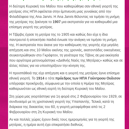
Η δεύτερη Κυριακή του Μαΐου που καθιερώθηκε σαν εθνική γιορτή της
μητέρας στις ΗΠΑ οφείλεται στην έμπνευση μιας γυναίκας από την
Φιλαδέλφεια της Ana Jarvis. Η Ana Jarvis θέλοντας να τιμήσει τη μνήμη
της μητέρας της ξεκίνησε το
1907
μια εκστρατεία για να καθιερωθεί μια
επίσημη γιορτή της μητέρας.
Η Τζάρβις έχασε τη μητέρα της το 1905 και καθώς δεν είχε η ίδια
παντρευτεί ή αποκτήσει παιδιά ένιωσε την ανάγκη να τιμήσει τη μνήμη
της. Η εκστρατεία που έκανε για την καθιέρωση της γιορτής είχε μεγάλη
απήχηση και στις 10 Μαΐου εκείνης της χρονιάς, εκατοντάδες οικογένειες
συγκεντρώθηκαν στο Γκράφτον, τη γενέτειρα της Τζάνις σε μια εκκλησία
που αργότερα μετονομάστηκε «Διεθνής Ναός της Μητέρας» καθώς και σε
άλλες πόλεις για να υποστηρίξουν την κίνηση της.
Η προσπάθειά της είχε απήχηση και η γιορτή της μητέρας έγινε επίσημα
εθνική γιορτή. Το
1914
ο τότε
πρόεδρος των ΗΠΑ Γούντροου Ουίλσον
υπέγραψε προκήρυξη, σύμφωνα με την οποία η Ημέρα της Μητέρας
καθιερωνόταν ως εθνική εορτή τη δεύτερη Κυριακή του Μαΐου.
Στη χώρα μας γιορτάστηκε για 1η φορά στις 2 Φεβρουαρίου του 1929, σε
συνδυασμό με τη χριστιανική γιορτή της Υπαπαντής. Τελικά, κατά τη
διάρκεια της δεκαετίας του 60, η γιορτή μεταφέρθηκε από τις 2
Φεβρουαρίου στη 2η Κυριακή του Μαΐου.
Αν και πολλές χώρες έχουν δικές τους ημερομηνίες για τη γιορτή της
μητέρας, η ημέρα αυτή έχει επικρατήσει διεθνώς.