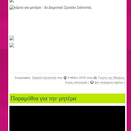
Συγγραφέας:
Σκαρλά Χρυσούλα
στις
5 Μαΐου 2020
στην
Γιορτή της Μητέρας
,
Χωρίς κατηγορία
|
Δεν υπάρχουν σχόλια »
Παραμύθια για την μητέρα