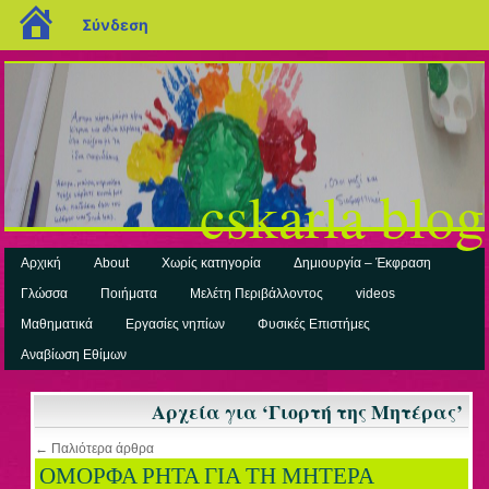
blogs.sch.gr
Σύνδεση
cskarla blog
Αρχική
About
Χωρίς κατηγορία
Δημιουργία – Έκφραση
Γλώσσα
Ποιήματα
Μελέτη Περιβάλλοντος
videos
Μαθηματικά
Εργασίες νηπίων
Φυσικές Επιστήμες
Αναβίωση Εθίμων
Αρχεία για ‘Γιορτή της Μητέρας’
← Παλιότερα άρθρα
ΟΜΟΡΦΑ ΡΗΤΑ ΓΙΑ ΤΗ ΜΗΤΕΡΑ