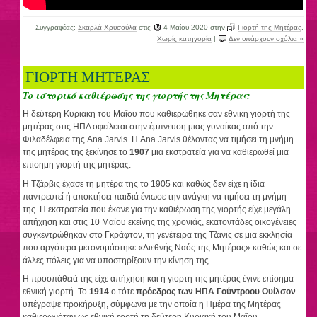
Συγγραφέας:
Σκαρλά Χρυσούλα
στις
4 Μαΐου 2020
στην
Γιορτή της Μητέρας
,
Χωρίς κατηγορία
|
Δεν υπάρχουν σχόλια »
ΓΙΟΡΤΗ ΜΗΤΕΡΑΣ
Το ιστορικό καθιέρωσης της γιορτής της Μητέρας:
Η δεύτερη Κυριακή του Μαΐου που καθιερώθηκε σαν εθνική γιορτή της
μητέρας στις ΗΠΑ οφείλεται στην έμπνευση μιας γυναίκας από την
Φιλαδέλφεια της Ana Jarvis. Η Ana Jarvis θέλοντας να τιμήσει τη μνήμη
της μητέρας της ξεκίνησε το
1907
μια εκστρατεία για να καθιερωθεί μια
επίσημη γιορτή της μητέρας.
Η Τζάρβις έχασε τη μητέρα της το 1905 και καθώς δεν είχε η ίδια
παντρευτεί ή αποκτήσει παιδιά ένιωσε την ανάγκη να τιμήσει τη μνήμη
της. Η εκστρατεία που έκανε για την καθιέρωση της γιορτής είχε μεγάλη
απήχηση και στις 10 Μαΐου εκείνης της χρονιάς, εκατοντάδες οικογένειες
συγκεντρώθηκαν στο Γκράφτον, τη γενέτειρα της Τζάνις σε μια εκκλησία
που αργότερα μετονομάστηκε «Διεθνής Ναός της Μητέρας» καθώς και σε
άλλες πόλεις για να υποστηρίξουν την κίνηση της.
Η προσπάθειά της είχε απήχηση και η γιορτή της μητέρας έγινε επίσημα
εθνική γιορτή. Το
1914
ο τότε
πρόεδρος των ΗΠΑ Γούντροου Ουίλσον
υπέγραψε προκήρυξη, σύμφωνα με την οποία η Ημέρα της Μητέρας
καθιερωνόταν ως εθνική εορτή τη δεύτερη Κυριακή του Μαΐου.