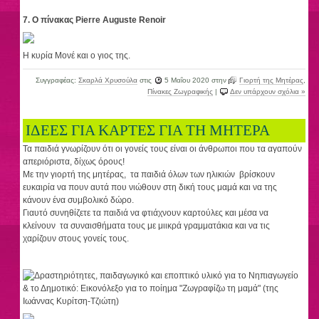
7. Ο πίνακας Pierre Auguste Renoir
Η κυρία Μονέ και ο γιος της.
Συγγραφέας:
Σκαρλά Χρυσούλα
στις
5 Μαΐου 2020
στην
Γιορτή της Μητέρας
,
Πίνακες Ζωγραφικής
|
Δεν υπάρχουν σχόλια »
ΙΔΕΕΣ ΓΙΑ ΚΑΡΤΕΣ ΓΙΑ ΤΗ ΜΗΤΕΡΑ
Τα παιδιά γνωρίζουν ότι οι γονείς τους είναι οι άνθρωποι που τα αγαπούν
απεριόριστα, δίχως όρους!
Με την γιορτή της μητέρας, τα παιδιά όλων των ηλικιών βρίσκουν
ευκαιρία να πουν αυτά που νιώθουν στη δική τους μαμά και να της
κάνουν ένα συμβολικό δώρο.
Γιαυτό συνηθίζετε τα παιδιά να φτιάχνουν καρτούλες και μέσα να
κλείνουν τα συναισθήματα τους με μιικρά γραμματάκια και να τις
χαρίζουν στους γονείς τους.