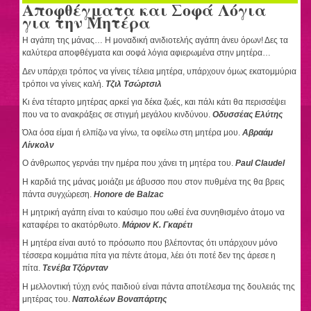
Αποφθέγματα και Σοφά Λόγια
για την Μητέρα
Η αγάπη της μάνας… Η μοναδική ανιδιοτελής αγάπη άνευ όρων! Δες τα
καλύτερα αποφθέγματα και σοφά λόγια αφιερωμένα στην μητέρα…
Δεν υπάρχει τρόπος να γίνεις τέλεια μητέρα, υπάρχουν όμως εκατομμύρια
τρόποι να γίνεις καλή.
Τζιλ Τσώρτσιλ
Κι ένα τέταρτο μητέρας αρκεί για δέκα ζωές, και πάλι κάτι θα περισσέψει
που να το ανακράξεις σε στιγμή μεγάλου κινδύνου.
Οδυσσέας Ελύτης
Όλα όσα είμαι ή ελπίζω να γίνω, τα οφείλω στη μητέρα μου.
Αβραάμ
Λίνκολν
Ο άνθρωπος γερνάει την ημέρα που χάνει τη μητέρα του.
Paul Claudel
Η καρδιά της μάνας μοιάζει με άβυσσο που στον πυθμένα της θα βρεις
πάντα συγχώρεση.
Honore de Balzac
Η μητρική αγάπη είναι το καύσιμο που ωθεί ένα συνηθισμένο άτομο να
καταφέρει το ακατόρθωτο.
Μάριον Κ. Γκαρέτι
Η μητέρα είναι αυτό το πρόσωπο που βλέποντας ότι υπάρχουν μόνο
τέσσερα κομμάτια πίτα για πέντε άτομα, λέει ότι ποτέ δεν της άρεσε η
πίτα.
Τενέβα Τζόρνταν
Η μελλοντική τύχη ενός παιδιού είναι πάντα αποτέλεσμα της δουλειάς της
μητέρας του.
Ναπολέων Βοναπάρτης