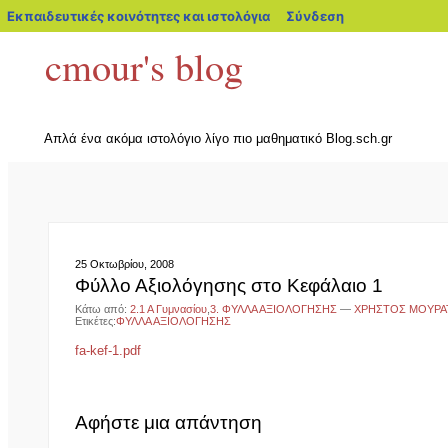
blogs.sch.gr
Εκπαιδευτικές κοινότητες και ιστολόγια
Σύνδεση
cmour's blog
Απλά ένα ακόμα ιστολόγιο λίγο πιο μαθηματικό Blog.sch.gr
25 Οκτωβρίου, 2008
Φύλλο Αξιολόγησης στο Κεφάλαιο 1
Κάτω από:
2.1 Α Γυμνασίου
,
3. ΦΥΛΛΑ ΑΞΙΟΛΟΓΗΣΗΣ
—
ΧΡΗΣΤΟΣ ΜΟΥΡΑ
Ετικέτες:
ΦΥΛΛΑ ΑΞΙΟΛΟΓΗΣΗΣ
fa-kef-1.pdf
Αφήστε μια απάντηση