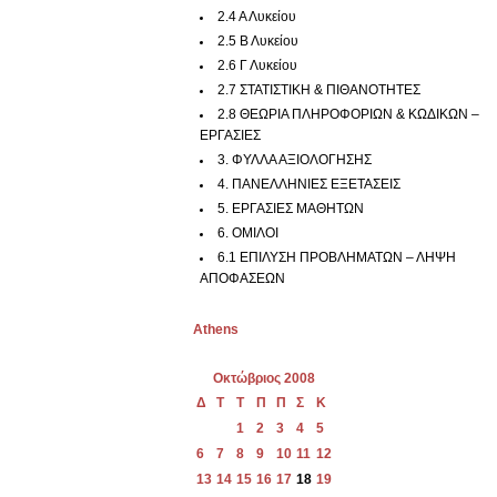
2.4 Α Λυκείου
2.5 Β Λυκείου
2.6 Γ Λυκείου
2.7 ΣΤΑΤΙΣΤΙΚΗ & ΠΙΘΑΝΟΤΗΤΕΣ
2.8 ΘΕΩΡΙΑ ΠΛΗΡΟΦΟΡΙΩΝ & ΚΩΔΙΚΩΝ –
ΕΡΓΑΣΙΕΣ
3. ΦΥΛΛΑ ΑΞΙΟΛΟΓΗΣΗΣ
4. ΠΑΝΕΛΛΗΝΙΕΣ ΕΞΕΤΑΣΕΙΣ
5. ΕΡΓΑΣΙΕΣ ΜΑΘΗΤΩΝ
6. ΟΜΙΛΟΙ
6.1 ΕΠΙΛΥΣΗ ΠΡΟΒΛΗΜΑΤΩΝ – ΛΗΨΗ
ΑΠΟΦΑΣΕΩΝ
Athens
Οκτώβριος 2008
Δ
Τ
Τ
Π
Π
Σ
Κ
1
2
3
4
5
6
7
8
9
10
11
12
13
14
15
16
17
18
19