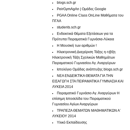
blogs.sch.gr
PeirGymAgAn | Ομάδες Google
PGAA Online Class
OnLine Μαθήματα του
ΠΓΑΑ
students.sch.gr
Ενδεικτικά Θέματα Εξετάσεων για τα
Πρότυπα Πειραματικά Γυμνάσια-Λύκεια
Η Μουσική των αριθμών !
Ηλεκτρονική Διαχείριση Τάξης η-τ@ξη
Ηλεκτρονική Τάξη Σχολικών Μαθημάτων
Πειραματικού Γυμνασίου Αγ. Αναργύρων
Ιστολόγιο Ομάδας ανάπτυξης blogs.sch.gr
ΝΕΑ ΕΝΔΕΙΚΤΙΚΑ ΘΕΜΑΤΑ ΓΙΑ ΤΗΝ
ΕΙΣΑΓΩΓΗ ΣΤΑ ΠΕΙΡΑΜΑΤΙΚΑ ΓΥΜΝΑΣΙΑ ΚΑΙ
ΛΥΚΕΙΑ 2014
Πειραματικό Γυμνάσιο Αγ. Αναργύρων
Η
επίσημη Ιστοσελίδα του Πειραματικού
Γυμνασίου Αγίων Αναργύρων
ΤΡΑΠΕΖΑ ΘΕΜΑΤΩΝ ΜΑΘΗΜΑΤΙΚΩΝ Α΄
ΛΥΚΕΙΟΥ 2014
Υλικό Εκπαίδευσης