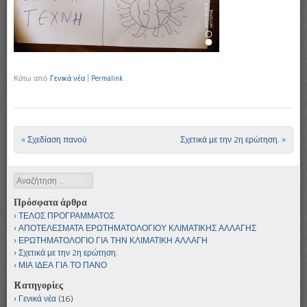
Κάτω από
Γενικά νέα
|
Permalink
«
Σχεδίαση πανού
Σχετικά με την 2η ερώτηση.
»
Πλοήγηση άρθρων
Αναζήτηση
Πρόσφατα άρθρα
ΤΕΛΟΣ ΠΡΟΓΡΑΜΜΑΤΟΣ
ΑΠΟΤΕΛΕΣΜΑΤΑ ΕΡΩΤΗΜΑΤΟΛΟΓΙΟΥ ΚΛΙΜΑΤΙΚΗΣ ΑΛΛΑΓΗΣ
ΕΡΩΤΗΜΑΤΟΛΟΓΙΟ ΓΙΑ ΤΗΝ ΚΛΙΜΑΤΙΚΗ ΑΛΛΑΓΗ
Σχετικά με την 2η ερώτηση.
ΜΙΑ ΙΔΕΑ ΓΙΑ ΤΟ ΠΑΝΟ
Kατηγορίες
Γενικά νέα
(16)