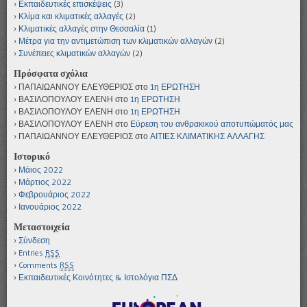
Εκπαιδευτικές επισκέψεις
(3)
Κλίμα και κλιματικές αλλαγές
(2)
Κλιματικές αλλαγές στην Θεσσαλία
(1)
Μέτρα για την αντιμετώπιση των κλιματικών αλλαγών
(2)
Συνέπειες κλιματικών αλλαγών
(2)
Πρόσφατα σχόλια
ΠΑΠΑΙΩΑΝΝΟΥ ΕΛΕΥΘΕΡΙΟΣ
στο
1η ΕΡΩΤΗΣΗ
ΒΑΣΙΛΟΠΟΥΛΟΥ ΕΛΕΝΗ
στο
1η ΕΡΩΤΗΣΗ
ΒΑΣΙΛΟΠΟΥΛΟΥ ΕΛΕΝΗ
στο
1η ΕΡΩΤΗΣΗ
ΒΑΣΙΛΟΠΟΥΛΟΥ ΕΛΕΝΗ
στο
Εύρεση του ανθρακικού αποτυπώματός μας
ΠΑΠΑΙΩΑΝΝΟΥ ΕΛΕΥΘΕΡΙΟΣ
στο
ΑΙΤΙΕΣ ΚΛΙΜΑΤΙΚΗΣ ΑΛΛΑΓΗΣ
Ιστορικό
Μάιος 2022
Μάρτιος 2022
Φεβρουάριος 2022
Ιανουάριος 2022
Μεταστοιχεία
Σύνδεση
Entries
RSS
Comments
RSS
Εκπαιδευτικές Κοινότητες & Ιστολόγια ΠΣΔ