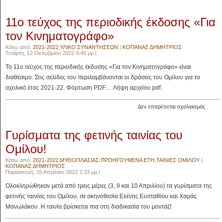
En
Garde
11ο τεύχος της περιοδικής έκδοσης «Για
(ταινία
μυθοπλ
τον Κινηματογράφο»
2022)
Κάτω από:
2021-2022
,
ΥΛΙΚΟ ΣΥΝΑΝΤΗΣΕΩΝ
|
ΚΟΠΑΝΑΣ ΔΗΜΗΤΡΙΟΣ
Τετάρτη, 12 Οκτωβρίου 2022 9:45 μμ |
Το 11ο τεύχος της περιοδικής έκδοσης «Για τον Κινηματογράφο» είναι
διαθέσιμο. Στις σελίδες του περιλαμβάνονται οι δράσεις του Ομίλου για το
σχολικό έτος 2021-22. Φόρτωση PDF… Λήψη αρχείου pdf.
στο
Δεν επιτρέπεται σχολιασμός
11ο
τεύχος
Γυρίσματα της φετινής ταινίας του
της
περιοδ
Ομίλου!
έκδοσ
«Για
Κάτω από:
2021-2022
,
ΜΥΘΟΠΛΑΣΙΑΣ
,
ΠΡΟΗΓΟΥΜΕΝΑ ΕΤΗ
,
ΤΑΙΝΙΕΣ ΟΜΙΛΟΥ
|
ΚΟΠΑΝΑΣ ΔΗΜΗΤΡΙΟΣ
τον
Παρασκευή, 15 Απριλίου 2022 2:33 μμ |
Κινημα
Ολοκληρώθηκαν μετά από τρεις μέρες (3, 9 και 10 Απριλίου) τα γυρίσματα της
φετινής ταινίας του Ομίλου, σε σκηνοθεσία Ελένης Ευσταθίου και Χαράς
Μανωλάκου. Η ταινία βρίσκεται πια στη διαδικασία του μοντάζ!