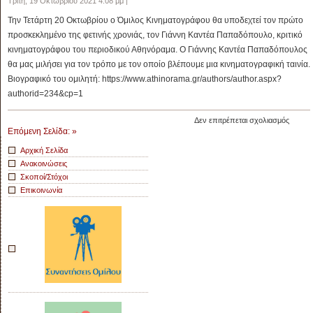
Τρίτη, 19 Οκτωβρίου 2021 4:08 μμ |
της
Την Τετάρτη 20 Οκτωβρίου ο Όμιλος Κινηματογράφου θα υποδεχτεί τον πρώτο
Εβδομ
της
προσκεκλημένο της φετινής χρονιάς, τον Γιάννη Καντέα Παπαδόπουλο, κριτικό
Κριτική
κινηματογράφου του περιοδικού Αθηνόραμα. Ο Γιάννης Καντέα Παπαδόπουλος
των
θα μας μιλήσει για τον τρόπο με τον οποίο βλέπουμε μια κινηματογραφική ταινία.
Καννώ
Βιογραφικό του ομιλητή: https://www.athinorama.gr/authors/author.aspx?
authorid=234&cp=1
στο
Δεν επιτρέπεται σχολιασμός
Επόμενη Σελίδα: »
Ο
Γιάννη
Αρχική Σελίδα
Καντέα
Ανακοινώσεις
Παπαδ
Σκοποί/Στόχοι
στον
Επικοινωνία
Όμιλο
Κινημα