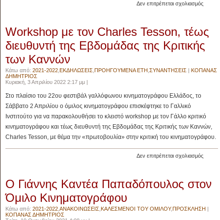
στο
Δεν επιτρέπεται σχολιασμός
Γυρίσμ
της
Workshop με τον Charles Tesson, τέως
φετινής
ταινίας
διευθυντή της Εβδομάδας της Κριτικής
του
των Καννών
Ομίλου
Κάτω από:
2021-2022
,
ΕΚΔΗΛΩΣΕΙΣ
,
ΠΡΟΗΓΟΥΜΕΝΑ ΕΤΗ
,
ΣΥΝΑΝΤΗΣΕΙΣ
|
ΚΟΠΑΝΑΣ
ΔΗΜΗΤΡΙΟΣ
Κυριακή, 3 Απριλίου 2022 2:17 μμ |
Στο πλαίσιο του 22ου φεστιβάλ γαλλόφωνου κινηματογράφου Ελλάδος, το
Σάββατο 2 Απριλίου ο όμιλος κινηματογράφου επισκέφτηκε το Γαλλικό
Ινστιτούτο για να παρακολουθήσει το κλειστό workshop με τον Γάλλο κριτικό
κινηματογράφου και τέως διευθυντή της Εβδομάδας της Κριτικής των Καννών,
Charles Tesson, με θέμα την «πρωτοβουλία» στην κριτική του κινηματογράφου.
στο
Δεν επιτρέπεται σχολιασμός
Works
με
Ο Γιάννης Καντέα Παπαδόπουλος στον
τον
Charle
Όμιλο Κινηματογράφου
Tesson
τέως
Κάτω από:
2021-2022
,
ΑΝΑΚΟΙΝΩΣΕΙΣ
,
ΚΑΛΕΣΜΕΝΟΙ ΤΟΥ ΟΜΙΛΟΥ
,
ΠΡΟΣΚΛΗΣΗ
|
ΚΟΠΑΝΑΣ ΔΗΜΗΤΡΙΟΣ
διευθυ