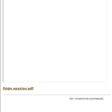
Λήψη αρχείου pdf
.
στο
Δεν επιτρέπεται σχολιασμός
13ο
τεύχος
της