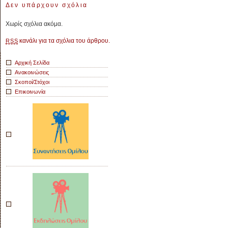
Δεν υπάρχουν σχόλια
περιοδ
έκδοσ
Χωρίς σχόλια ακόμα.
«Για
τον
κανάλι για τα σχόλια του άρθρου.
RSS
Κινημα
Αρχική Σελίδα
Ανακοινώσεις
Σκοποί/Στόχοι
Επικοινωνία