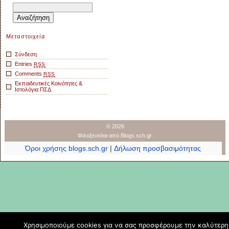
Αναζήτηση
για:
Μεταστοιχεία
Σύνδεση
Entries
RSS
Comments
RSS
Εκπαιδευτικές Κοινότητες &
Ιστολόγια ΠΣΔ
© 2026
Φιλοξενείται από
Blogs.sch.gr
.
Όροι χρήσης blogs.sch.gr
|
Δήλωση προσβασιμότητας
Χρησιμοποιούμε cookies για να σας προσφέρουμε την καλύτερη