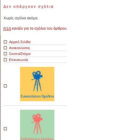
|
Δεν υπάρχουν σχόλια
Ο
Τάκης
Χωρίς σχόλια ακόμα.
Κορων
στο
κανάλι για τα σχόλια του άρθρου.
RSS
σχολεί
μας
Αρχική Σελίδα
Ανακοινώσεις
Σκοποί/Στόχοι
Επικοινωνία