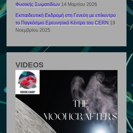
Φυσικής Σωματιδίων
14 Μαρτίου 2026
Εκπαιδευτική Εκδρομή στη Γενεύη με επίκεντρο
το Παγκόσμιο Ερευνητικό Κέντρο του CERN
19
Νοεμβρίου 2025
VIDEOS
Πρόγραμμα
Αναπαραγωγής
Βίντεο