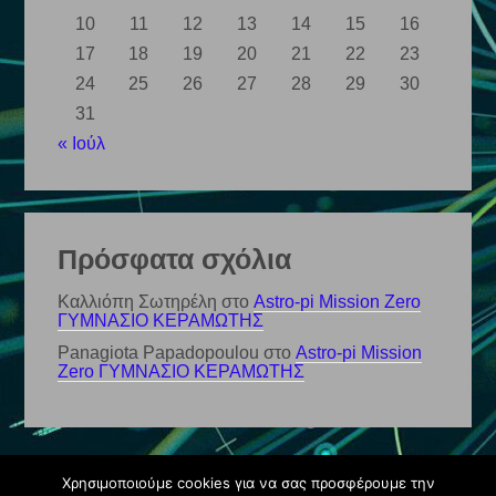
10
11
12
13
14
15
16
17
18
19
20
21
22
23
24
25
26
27
28
29
30
31
« Ιούλ
Πρόσφατα σχόλια
Καλλιόπη Σωτηρέλη
στο
Astro-pi Mission Zero
ΓΥΜΝΑΣΙΟ ΚΕΡΑΜΩΤΗΣ
Panagiota Papadopoulou
στο
Astro-pi Mission
Zero ΓΥΜΝΑΣΙΟ ΚΕΡΑΜΩΤΗΣ
Χρησιμοποιούμε cookies για να σας προσφέρουμε την
© Ιστολόγιο 2026