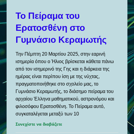
Κεραμωτής
στο
Το Πείραμα του
πρόγραμμα
Ερατοσθένη στο
Astro-
pi
Γυμνάσιο Κεραμωτής
Mission
Zero
Την Πέμπτη 20 Μαρτίου 2025, στην εαρινή
ισημερία όπου ο Ήλιος βρίσκεται κάθετα πάνω
από τον ισημερινό της Γης και η διάρκεια της
ημέρας είναι περίπου ίση με της νύχτας,
πραγματοποιήθηκε στο σχολείο μας, το
Γυμνάσιο Κεραμωτής, το διάσημο πείραμα του
αρχαίου Έλληνα μαθηματικού, αστρονόμου και
φιλοσόφου Ερατοσθένη. Το Πείραμα αυτό,
συγκαταλέγεται μεταξύ των 10
Συνεχίστε να διαβάζετε