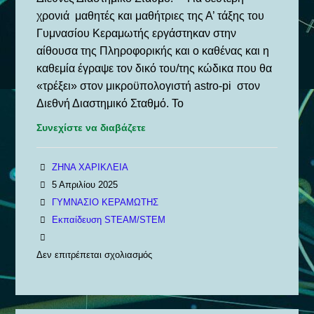
χρονιά μαθητές και μαθήτριες της Α’ τάξης του
Γυμνασίου Κεραμωτής εργάστηκαν στην
αίθουσα της Πληροφορικής και ο καθένας και η
καθεμία έγραψε τον δικό του/της κώδικα που θα
«τρέξει» στον μικροϋπολογιστή astro-pi στον
Διεθνή Διαστημικό Σταθμό. Το
Συνεχίστε να διαβάζετε
ΖΗΝΑ ΧΑΡΙΚΛΕΙΑ
5 Απριλίου 2025
ΓΥΜΝΑΣΙΟ ΚΕΡΑΜΩΤΗΣ
Εκπαίδευση STEAM/STEM
Δεν επιτρέπεται σχολιασμός
στο
Το
Γυμνάσιο