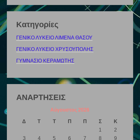
Kατηγορίες
ΓΕΝΙΚΟ ΛΥΚΕΙΟ ΛΙΜΕΝΑ ΘΑΣΟΥ
ΓΕΝΙΚΟ ΛΥΚΕΙΟ ΧΡΥΣΟΥΠΟΛΗΣ
ΓΥΜΝΑΣΙΟ ΚΕΡΑΜΩΤΗΣ
ΑΝΑΡΤΗΣΕΙΣ
Αύγουστος 2026
Δ
Τ
Τ
Π
Π
Σ
Κ
1
2
3
4
5
6
7
8
9