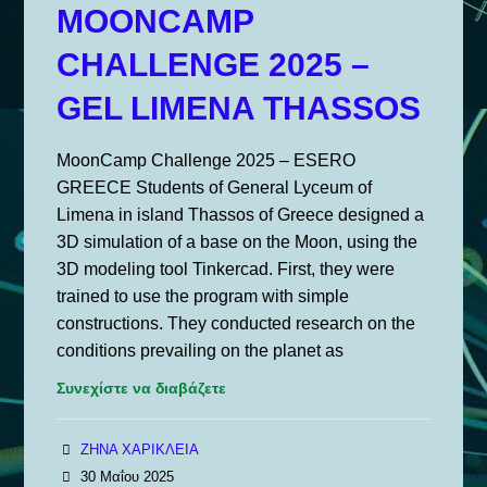
Σωματιδίων
MOONCAMP
–
CHALLENGE 2025 –
Γε.Λ.
Λιμένα
GEL LIMENA THASSOS
Θάσος
MoonCamp Challenge 2025 – ESERO
GREECE Students of General Lyceum of
Limena in island Thassos of Greece designed a
3D simulation of a base on the Moon, using the
3D modeling tool Tinkercad. First, they were
trained to use the program with simple
constructions. They conducted research on the
conditions prevailing on the planet as
Συνεχίστε να διαβάζετε
ΖΗΝΑ ΧΑΡΙΚΛΕΙΑ
30 Μαΐου 2025