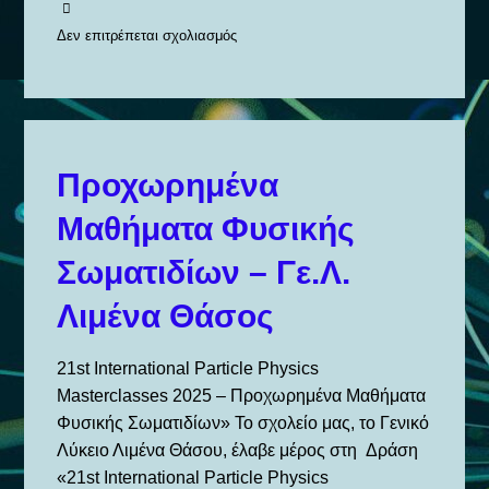
Δεν επιτρέπεται σχολιασμός
στο
CLIMATE
DETECTIVES
2025
–
Προχωρημένα
GENERAL
Μαθήματα Φυσικής
LYCEUM
LIMENA
Σωματιδίων – Γε.Λ.
THASSOS
Λιμένα Θάσος
21st International Particle Physics
Masterclasses 2025 – Προχωρημένα Μαθήματα
Φυσικής Σωματιδίων» Το σχολείο μας, το Γενικό
Λύκειο Λιμένα Θάσου, έλαβε μέρος στη Δράση
«21st International Particle Physics