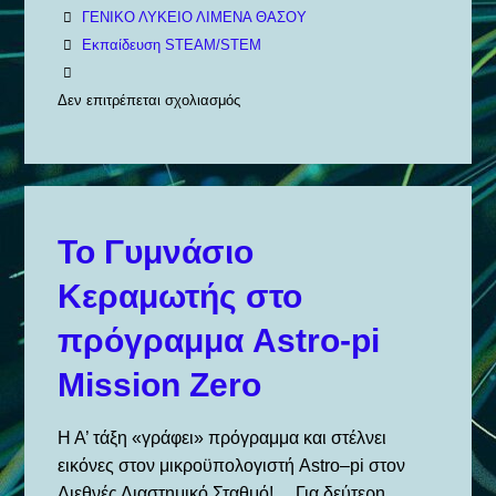
ΓΕΝΙΚΟ ΛΥΚΕΙΟ ΛΙΜΕΝΑ ΘΑΣΟΥ
Εκπαίδευση STEAM/STEM
Δεν επιτρέπεται σχολιασμός
στο
MOONCAMP
CHALLENGE
2025
–
Το Γυμνάσιο
GEL
Κεραμωτής στο
LIMENA
THASSOS
πρόγραμμα Astro-pi
Mission Zero
Η Α’ τάξη «γράφει» πρόγραμμα και στέλνει
εικόνες στον μικροϋπολογιστή Astro–pi στον
Διεθνές Διαστημικό Σταθμό! Για δεύτερη