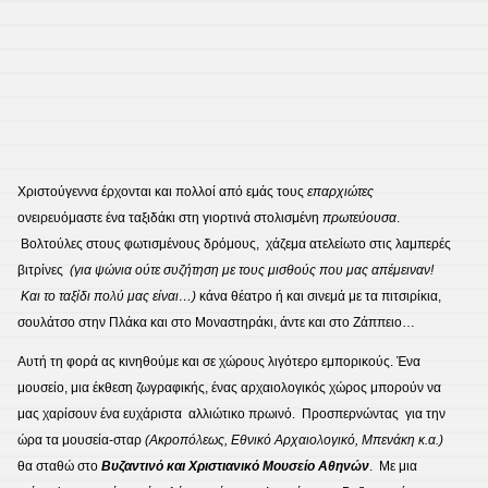
Χριστούγεννα έρχονται και πολλοί από εμάς τους
επαρχιώτες
ονειρευόμαστε ένα ταξιδάκι στη γιορτινά στολισμένη
πρωτεύουσα
.
Βολτούλες στους φωτισμένους δρόμους, χάζεμα ατελείωτο στις λαμπερές
βιτρίνες
(για ψώνια ούτε συζήτηση με τους μισθούς που μας απέμειναν!
Και το ταξίδι πολύ μας είναι…)
κάνα θέατρο ή και σινεμά με τα πιτσιρίκια,
σουλάτσο στην Πλάκα και στο Μοναστηράκι, άντε και στο Ζάππειο…
Αυτή τη φορά ας κινηθούμε και σε χώρους λιγότερο εμπορικούς. Ένα
μουσείο, μια έκθεση ζωγραφικής, ένας αρχαιολογικός χώρος μπορούν να
μας χαρίσουν ένα ευχάριστα αλλιώτικο πρωινό. Προσπερνώντας για την
ώρα τα μουσεία-σταρ
(Ακροπόλεως, Εθνικό Αρχαιολογικό, Μπενάκη κ.α.)
θα σταθώ στο
Βυζαντινό και Χριστιανικό Μουσείο Αθηνών
. Με μια