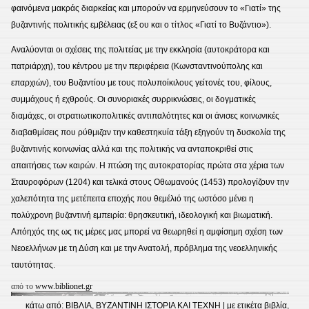
φαινόμενα μακράς διαρκείας και μπορούν να ερμηνεύσουν το «Γιατί» της
βυζαντινής πολιτικής εμβέλειας (εξ ου και ο τίτλος «Γιατί το Βυζάντιο»).
Αναλύονται οι σχέσεις της πολιτείας με την εκκλησία (αυτοκράτορα και
πατριάρχη), του κέντρου με την περιφέρεια (Κωνσταντινούπολης και
επαρχιών), του Βυζαντίου με τους πολυποίκιλους γείτονές του, φίλους,
συμμάχους ή εχθρούς. Οι συνοριακές συρρικνώσεις, οι δογματικές
διαμάχες, οι στρατιωτικοπολιτικές αντιπαλότητες και οι άνισες κοινωνικές
διαβαθμίσεις που ρύθμιζαν την καθεστηκυία τάξη εξηγούν τη δυσκολία της
βυζαντινής κοινωνίας αλλά και της πολιτικής να ανταποκριθεί στις
απαιτήσεις των καιρών. Η πτώση της αυτοκρατορίας πρώτα στα χέρια των
Σταυροφόρων (1204) και τελικά στους Οθωμανούς (1453) προλογίζουν την
χαλεπότητα της μετέπειτα εποχής που θεμέλιό της ωστόσο μένει η
πολύχρονη βυζαντινή εμπειρία: θρησκευτική, ιδεολογική και βιωματική.
Απόηχός της ως τις μέρες μας μπορεί να θεωρηθεί η αμφίσημη σχέση των
Νεοελλήνων με τη Δύση και με την Ανατολή, πρόβλημα της νεοελληνικής
ταυτότητας.
από το
www.biblionet.gr
κάτω από:
ΒΙΒΛΙΑ
,
ΒΥΖΑΝΤΙΝΗ ΙΣΤΟΡΙΑ ΚΑΙ ΤΕΧΝΗ
| με ετικέτα
βιβλία
,