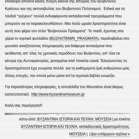
επίσκεψη αποκτά κανείς πλήρη εικόνα της Ιστορίας του Βυζαντινού
Κράτους και της ακτινοβολίας του Βυζαντινού Πολιτισμού. Ειδικά για τα
παιδιά “τρέχουν” πολλά ενδιαφέροντα εκπαιδευτικά προγράμματα που
μπορούν να τα παρακολουθήσουν. Μια πολύ ωραία δραστηριότητα είναι
αυτή που φέρει τον τίτλο “Βυζαντινών Πράγματα”. Το παιδί, έχοντας στα
χέρια το σχετικό φυλλάδιο (
BUZANTINWN_PRAGMATA
), περιδιαβαίνει στο
μουσείο αναζητώντας πληροφορίες για διάφορα αντικείμενα που
εκτίθενται, απ’ όλες τις χρονικές περιόδους του Βυζαντίου, απ’ όλα τα
κέντρα της Αυτοκρατορίας, φτιαγμένα από ποικίλα υλικά. Τελειώνοντας τη
δραστηριότητα έχει γνωρίσει πολλά για τη καθημερινή ζωή ανθρώπων μιας
άλλης εποχής, την οποία μόνο μέσα απ’τα σχολικά βιβλία γνωρίζει.
Για περισσότερες πληροφορίες, η ιστοσελίδα του Μουσείου είναι άκρως
κατατοπιστική:
http://www.byzantinemuseum.gr
Καλή σας περιήγηση!!!
κάτω από:
ΒΥΖΑΝΤΙΝΗ ΙΣΤΟΡΙΑ ΚΑΙ ΤΕΧΝΗ
,
ΜΟΥΣΕΙΑ
| με ετικέτα
ΒΥΖΑΝΤΙΝΗ ΙΣΤΟΡΙΑ ΚΑΙ ΤΕΧΝΗ
,
εκπαιδευτικές δραστηριότητες
,
ΜΟΥΣΕΙΑ
| |
Δεν υπάρχουν σχόλια »