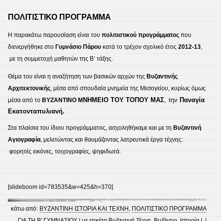
ΠΟΛΙΤΙΣΤΙΚΟ ΠΡΟΓΡΑΜΜΑ
Η παρακάτω παρουσίαση είναι του
πολιτιστικού προγράμματος
που
διενεργήθηκε στο
Γυμνάσιο Πάρου
κατά το τρέχον σχολικό έτος
2012-13
,
με τη συμμετοχή μαθητών της Β’ τάξης.
Θέμα του είναι η αναζήτηση των βασικών αρχών της
Βυζαντινής
Αρχιτεκτονικής
, μέσα από σπουδαία μνημεία της Μεσογείου, κυρίως όμως
Ν
ΗΜΕΙΟ ΤΟΥ ΤΟΠΟΥ ΜΑΣ
, την
Παναγία
μέσα από το
ΒΥΖΑΝΤΙΝΟ Μ
Εκατονταπυλιανή.
Στα πλαίσια του ίδιου προγράμματος, ασχοληθήκαμε και με τη
Βυζαντινή
Αγιογραφία
, μελετώντας και θαυμάζοντας λατρευτικά έργα τέχνης:
φορητές εικόνες, τοιχογραφίες, ψηφιδωτά.
[slideboom id=783535&w=425&h=370]
κάτω από:
ΒΥΖΑΝΤΙΝΗ ΙΣΤΟΡΙΑ ΚΑΙ ΤΕΧΝΗ
,
ΠΟΛΙΤΙΣΤΙΚΟ ΠΡΟΓΡΑΜΜΑ
ΓΙΑ ΤΗ Β' ΓΥΜΝΑΣΙΟΥ
| με ετικέτα
Βυζαντινή Τέχνη
,
Βυζάντιο
,
Ιστορία
| |