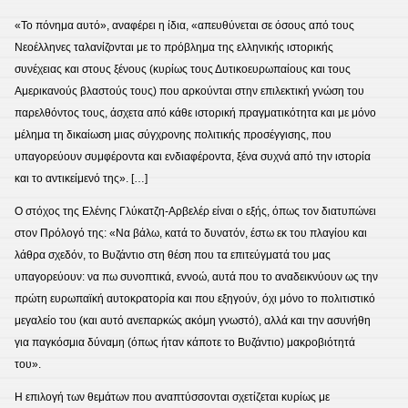
«Το πόνημα αυτό», αναφέρει η ίδια, «απευθύνεται σε όσους από τους
Νεοέλληνες ταλανίζονται με το πρόβλημα της ελληνικής ιστορικής
συνέχειας και στους ξένους (κυρίως τους Δυτικοευρωπαίους και τους
Αμερικανούς βλαστούς τους) που αρκούνται στην επιλεκτική γνώση του
παρελθόντος τους, άσχετα από κάθε ιστορική πραγματικότητα και με μόνο
μέλημα τη δικαίωση μιας σύγχρονης πολιτικής προσέγγισης, που
υπαγορεύουν συμφέροντα και ενδιαφέροντα, ξένα συχνά από την ιστορία
και το αντικείμενό της». […]
Ο στόχος της Ελένης Γλύκατζη-Αρβελέρ είναι ο εξής, όπως τον διατυπώνει
στον Πρόλογό της: «Να βάλω, κατά το δυνατόν, έστω εκ του πλαγίου και
λάθρα σχεδόν, το Βυζάντιο στη θέση που τα επιτεύγματά του μας
υπαγορεύουν: να πω συνοπτικά, εννοώ, αυτά που το αναδεικνύουν ως την
πρώτη ευρωπαϊκή αυτοκρατορία και που εξηγούν, όχι μόνο το πολιτιστικό
μεγαλείο του (και αυτό ανεπαρκώς ακόμη γνωστό), αλλά και την ασυνήθη
για παγκόσμια δύναμη (όπως ήταν κάποτε το Βυζάντιο) μακροβιότητά
του».
Η επιλογή των θεμάτων που αναπτύσσονται σχετίζεται κυρίως με