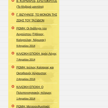
Β. ΚΟΡΝΑΡΟΣ, ΕΡΩΤΟΚΡΙΤΟΣ
(Τα θλιβερά μαντάτα)
Γ. ΒΙΖΥΗΝΟΣ, ΤΟ ΜΟΝΟΝ ΤΗΣ
ΖΩΗΣ ΤΟΥ ΤΑΞΙΔΙΟΝ
ΡΩΜΗ: Οι διάδοχοι του
Αυγούστου (Τιβέριος,
Καλιγούλας, Νέρωνας)
9 Απριλίου 2014
ΚΛΑΣΙΚΗ ΕΠΟΧΗ: Ιερός Λόχος
7 Απριλίου 2014
ΡΩΜΗ: Ιούλιος Καίσαρας και
Οκταβιανός Αύγουστος
2 Απριλίου 2014
ΚΛΑΣΙΚΗ ΕΠΟΧΗ: Ο
Πελοποννησιακός πόλεμος
1 Απριλίου 2014
ΡΩΜΗ: Μεταρρυθμιστικές