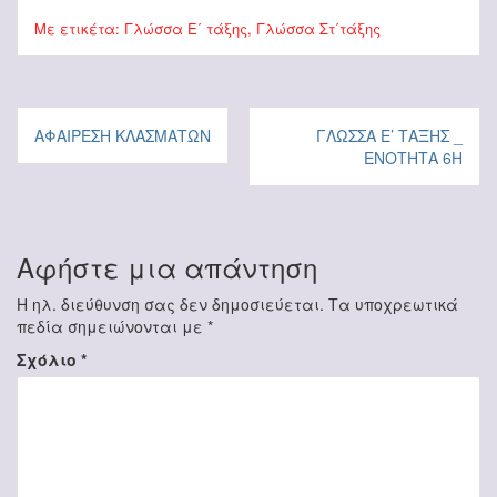
Με ετικέτα:
Γλώσσα Ε΄ τάξης
,
Γλώσσα Στ΄τάξης
Πλοήγηση
ΑΦΑΊΡΕΣΗ ΚΛΑΣΜΆΤΩΝ
ΓΛΏΣΣΑ Ε’ ΤΆΞΗΣ _
άρθρων
ΕΝΌΤΗΤΑ 6Η
Αφήστε μια απάντηση
Η ηλ. διεύθυνση σας δεν δημοσιεύεται.
Τα υποχρεωτικά
πεδία σημειώνονται με
*
Σχόλιο
*