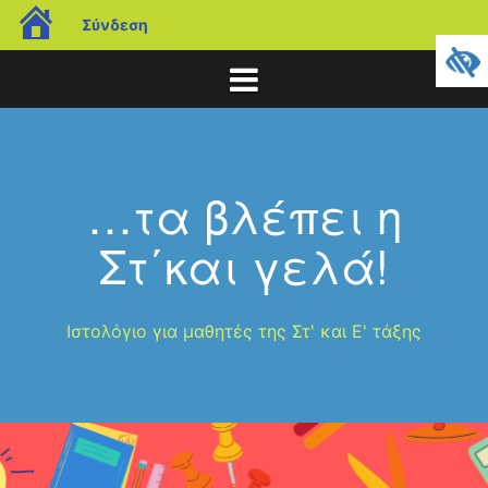
blogs.sch.gr
Σύνδεση
Μετάβαση
σε
περιεχόμενο
…τα βλέπει η
Στ΄και γελά!
Ιστολόγιο για μαθητές της Στ' και Ε' τάξης