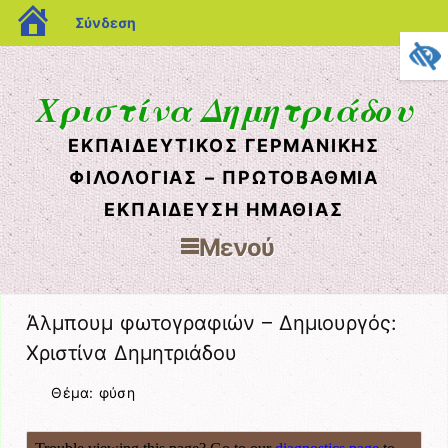
blogs.sch.gr
Σύνδεση
Χριστίνα Δημητριάδου
ΕΚΠΑΙΔΕΥΤΙΚΌΣ ΓΕΡΜΑΝΙΚΉΣ
ΦΙΛΟΛΟΓΊΑΣ – ΠΡΩΤΟΒΆΘΜΙΑ
ΕΚΠΑΊΔΕΥΣΗ ΗΜΑΘΊΑΣ
Μενού
Μετάβαση στο περιεχόμενο
Άλμπουμ φωτογραφιών – Δημιουργός:
Χριστίνα Δημητριάδου
Θέμα: φύση