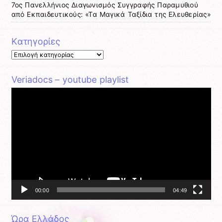
7ος Πανελλήνιος Διαγωνισμός Συγγραφής Παραμυθιού
από Εκπαιδευτικούς: «Τα Μαγικά Ταξίδια της Ελευθερίας»
Kατηγορίες
Kατηγορίες
Veriadocs – youtube playlist
Πρόγραμμα
Αναπαραγωγής
Βίντεο
00:00
04:49
Ώρα Ελλάδος