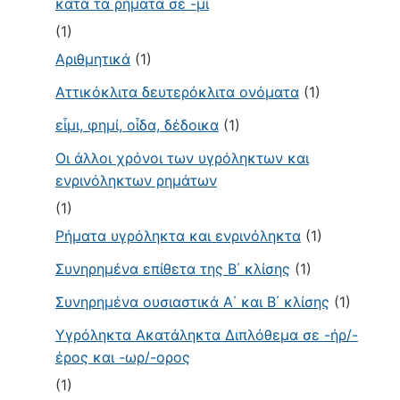
κατά τα ρήματα σε -μι
(1)
Αριθμητικά
(1)
Αττικόκλιτα δευτερόκλιτα ονόματα
(1)
εἶμι, φημί, οἶδα, δέδοικα
(1)
Οι άλλοι χρόνοι των υγρόληκτων και
ενρινόληκτων ρημάτων
(1)
Ρήματα υγρόληκτα και ενρινόληκτα
(1)
Συνηρημένα επίθετα της Β΄ κλίσης
(1)
Συνηρημένα ουσιαστικά Α΄ και Β΄ κλίσης
(1)
Υγρόληκτα Ακατάληκτα Διπλόθεμα σε -ήρ/-
έρος και -ωρ/-ορος
(1)