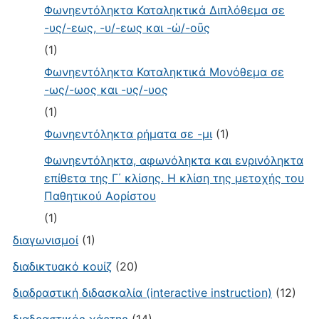
Φωνηεντόληκτα Καταληκτικά Διπλόθεμα σε
-υς/-εως, -υ/-εως και -ώ/-οῦς
(1)
Φωνηεντόληκτα Καταληκτικά Μονόθεμα σε
-ως/-ωος και -υς/-υος
(1)
Φωνηεντόληκτα ρήματα σε -μι
(1)
Φωνηεντόληκτα, αφωνόληκτα και ενρινόληκτα
επίθετα της Γ΄ κλίσης. Η κλίση της μετοχής του
Παθητικού Αορίστου
(1)
διαγωνισμοί
(1)
διαδικτυακό κουίζ
(20)
διαδραστική διδασκαλία (interactive instruction)
(12)