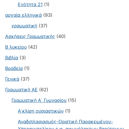
Ενότητα 21
(1)
αρχαία ελληνικά
(93)
γραμματική
(37)
Ασκήσεις Γραμματικής
(40)
Β λυκείου
(42)
βιβλία
(3)
Βραβεία
(1)
Γενικά
(37)
Γραμματική ΑΕ
(62)
Γραμματική Α΄ Γυμνασίου
(15)
Α΄κλίση ουσιαστικών
(1)
Αναδιπλασιασμός-Οριστική Παρακειμένου-
Υπερσυντελίκου ε.φ. αφωνόληκτων βαρύτονων