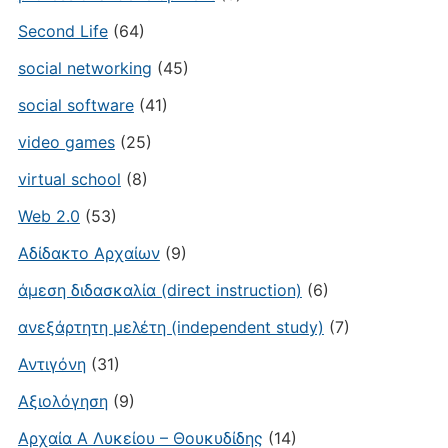
Second Life
(64)
social networking
(45)
social software
(41)
video games
(25)
virtual school
(8)
Web 2.0
(53)
Αδίδακτο Αρχαίων
(9)
άμεση διδασκαλία (direct instruction)
(6)
ανεξάρτητη μελέτη (independent study)
(7)
Αντιγόνη
(31)
Αξιολόγηση
(9)
Αρχαία Α Λυκείου – Θουκυδίδης
(14)