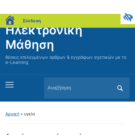
blogs.sch.gr
Σύνδεση
Ηλεκτρονική
Μάθηση
θέσεις επιλεγμένων άρθρων & εγγράφων σχετικών με το
e-Learning
Αναζήτηση
Εναλλαγή
για:
του
μενού
για
Αρχική
» υγεία
κινητά