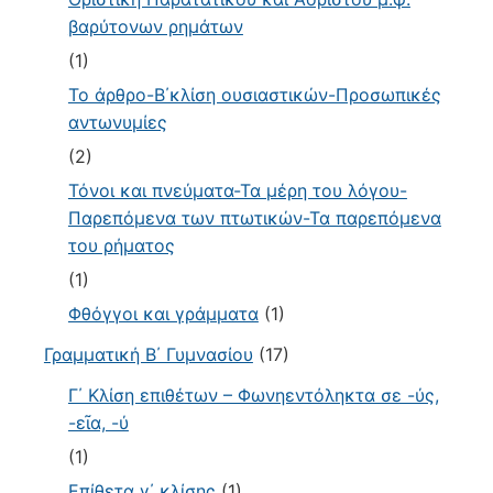
βαρύτονων ρημάτων
(1)
Το άρθρο-Β΄κλίση ουσιαστικών-Προσωπικές
αντωνυμίες
(2)
Τόνοι και πνεύματα-Τα μέρη του λόγου-
Παρεπόμενα των πτωτικών-Τα παρεπόμενα
του ρήματος
(1)
Φθόγγοι και γράμματα
(1)
Γραμματική Β΄ Γυμνασίου
(17)
Γ΄ Κλίση επιθέτων – Φωνηεντόληκτα σε -ύς,
-εῖα, -ύ
(1)
Επίθετα γ΄ κλίσης
(1)