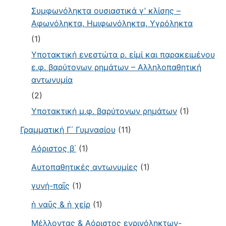
Συμφωνόληκτα ουσιαστικά γ’ κλίσης –
Αφωνόληκτα, Ημιφωνόληκτα, Υγρόληκτα
(1)
Υποτακτική ενεστώτα ρ. εἰμί και παρακειμένου
ε.φ. βαρύτονων ρημάτων – Αλληλοπαθητική
αντωνυμία
(2)
Υποτακτική μ.φ. βαρύτονων ρημάτων
(1)
Γραμματική Γ΄ Γυμνασίου
(11)
Αόριστος β΄
(1)
Αυτοπαθητικές αντωνυμίες
(1)
γυνή-παῖς
(1)
ἡ ναῦς & ἡ χείρ
(1)
Μέλλοντας & Αόριστος ενρινόληκτων-