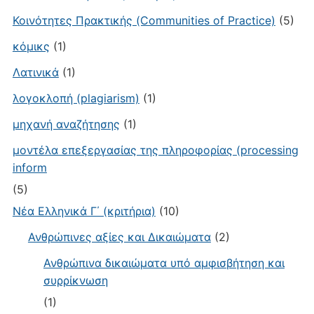
Κοινότητες Πρακτικής (Communities of Practice)
(5)
κόμικς
(1)
Λατινικά
(1)
λογοκλοπή (plagiarism)
(1)
μηχανή αναζήτησης
(1)
μοντέλα επεξεργασίας της πληροφορίας (processing
inform
(5)
Νέα Ελληνικά Γ΄ (κριτήρια)
(10)
Ανθρώπινες αξίες και Δικαιώματα
(2)
Ανθρώπινα δικαιώματα υπό αμφισβήτηση και
συρρίκνωση
(1)