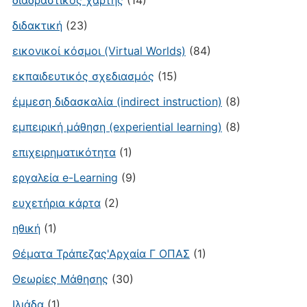
διαδραστικός χάρτης
(14)
διδακτική
(23)
εικονικοί κόσμοι (Virtual Worlds)
(84)
εκπαιδευτικός σχεδιασμός
(15)
έμμεση διδασκαλία (indirect instruction)
(8)
εμπειρική μάθηση (experiential learning)
(8)
επιχειρηματικότητα
(1)
εργαλεία e-Learning
(9)
ευχετήρια κάρτα
(2)
ηθική
(1)
Θέματα Τράπεζας'Αρχαία Γ ΟΠΑΣ
(1)
Θεωρίες Μάθησης
(30)
Ιλιάδα
(1)