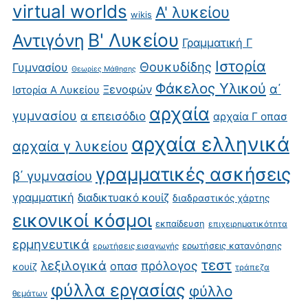
virtual worlds
Α' λυκείου
wikis
Β' Λυκείου
Αντιγόνη
Γραμματική Γ
Ιστορία
Θουκυδίδης
Γυμνασίου
Θεωρίες Μάθησης
Φάκελος Υλικού
α΄
Ξενοφών
Ιστορία Α Λυκείου
αρχαία
γυμνασίου
α επεισόδιο
αρχαία Γ οπασ
αρχαία ελληνικά
αρχαία γ λυκείου
γραμματικές ασκήσεις
β΄ γυμνασίου
γραμματική
διαδικτυακό κουίζ
διαδραστικός χάρτης
εικονικοί κόσμοι
εκπαίδευση
επιχειρηματικότητα
ερμηνευτικά
ερωτήσεις κατανόησης
ερωτήσεις εισαγωγής
τεστ
λεξιλογικά
πρόλογος
οπασ
κουίζ
τράπεζα
φύλλα εργασίας
φύλλο
θεμάτων