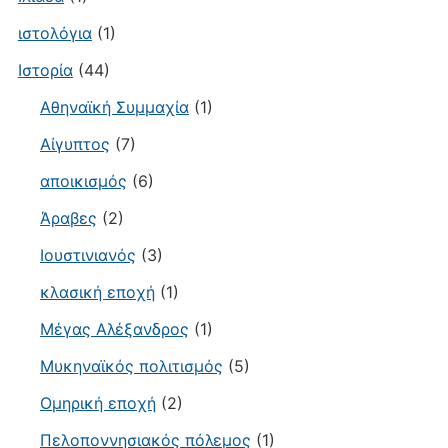
ιστολόγια
(1)
Ιστορία
(44)
Αθηναϊκή Συμμαχία
(1)
Αίγυπτος
(7)
αποικισμός
(6)
Άραβες
(2)
Ιουστινιανός
(3)
κλασική εποχή
(1)
Μέγας Αλέξανδρος
(1)
Μυκηναϊκός πολιτισμός
(5)
Ομηρική εποχή
(2)
Πελοποννησιακός πόλεμος
(1)