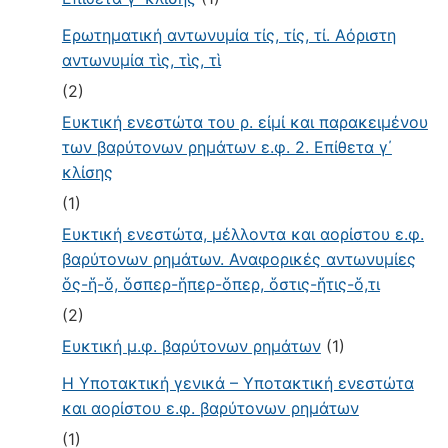
Ερωτηματική αντωνυμία τίς, τίς, τί. Αόριστη
αντωνυμία τὶς, τὶς, τὶ
(2)
Ευκτική ενεστώτα του ρ. εἰμί και παρακειμένου
των βαρύτονων ρημάτων ε.φ. 2. Επίθετα γ΄
κλίσης
(1)
Ευκτική ενεστώτα, μέλλοντα και αορίστου ε.φ.
βαρύτονων ρημάτων. Αναφορικές αντωνυμίες
ὅς-ἥ-ὅ, ὅσπερ-ἥπερ-ὅπερ, ὅστις-ἥτις-ὅ,τι
(2)
Ευκτική μ.φ. βαρύτονων ρημάτων
(1)
Η Υποτακτική γενικά – Υποτακτική ενεστώτα
και αορίστου ε.φ. βαρύτονων ρημάτων
(1)