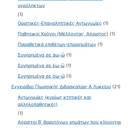
υγρόληκτων
(1)
Οριστικές-Επαναληπτικές Αντωνυμίες
(1)
Παθητικοί Χρόνοι (Μέλλοντας, Αόριστος)
(1)
Παραθετικά επιθέτων-επιρρημάτων
(1)
Συνηρημένα σε άω-ῶ
(1)
Συνηρημένα σε έω-ῶ
(1)
Συνηρημένα σε όω-ῶ
(1)
Εγχειρίδιο Γλωσσικής Διδασκαλίας Α Λυκείου
(21)
Αντωνυμίες (κυρίως κτητικές και
αλληλοπαθητικές)
(1)
Αόριστοι Β΄ βαρυτόνων ρημάτων που κλίνονται