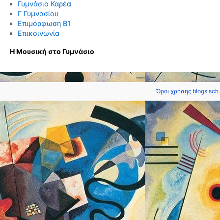
Γυμνάσιο Καρέα
Γ Γυμνασίου
Επιμόρφωση Β1
Επικοινωνία
Η Μουσική στο Γυμνάσιο
Όροι χρήσης blogs.sch.