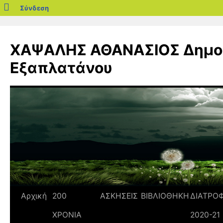
blogs.sch.gr
Σύνδεση
Μετάβαση
σε
ΧΑΨΑΛΗΣ ΑΘΑΝΑΣΙΟΣ Δημοτ
περιεχόμενο
Εξαπλατάνου
Αρχική
200
ΑΣΚΗΣΕΙΣ
ΒΙΒΛΙΟΘΗΚΗ
ΔΙΑΤΡΟ
ΧΡΟΝΙΑ
2020-21