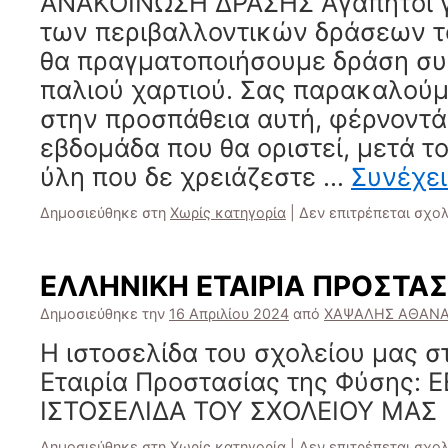
ΑΝΑΚΟΙΝΩΣΗ ΔΡΑΣΗΣ Αγαπητοί γο
των περιβαλλοντικών δράσεων τ
θα πραγματοποιήσουμε δράση σ
παλιού χαρτιού. Σας παρακαλούμ
στην προσπάθεια αυτή, φέρνοντά
εβδομάδα που θα οριστεί, μετά τ
ύλη που δε χρειάζεστε …
Συνέχε
Δημοσιεύθηκε στη
Χωρίς κατηγορία
|
Δεν επιτρέπεται σχο
ΕΛΛΗΝΙΚΗ ΕΤΑΙΡΙΑ ΠΡΟΣΤΑ
Δημοσιεύθηκε την
16 Απριλίου 2024
από
ΧΑΨΑΛΗΣ ΑΘΑΝΑ
Η ιστοσελίδα του σχολείου μας σ
Εταιρία Προστασίας της Φύσης: 
ΙΣΤΟΣΕΛΙΔΑ ΤΟΥ ΣΧΟΛΕΙΟΥ ΜΑΣ
Δημοσιεύθηκε στη
Χωρίς κατηγορία
|
Δεν επιτρέπεται σχο