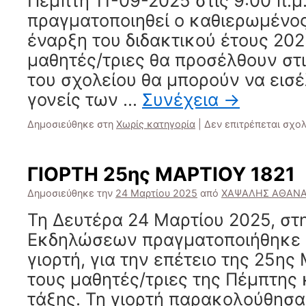
Πέμπτη 11-09-2025 στις 9:00΄π.μ
πραγματοποιηθεί ο καθιερωμένος
έναρξη του διδακτικού έτους 202
μαθητές/τριες θα προσέλθουν στι
του σχολείου θα μπορούν να εισέ
γονείς των …
Συνέχεια
→
Δημοσιεύθηκε στη
Χωρίς κατηγορία
|
Δεν επιτρέπεται σχο
ΓΙΟΡΤΗ 25ης ΜΑΡΤΙΟΥ 1821
Δημοσιεύθηκε την
24 Μαρτίου 2025
από
ΧΑΨΑΛΗΣ ΑΘΑΝΑ
Τη Δευτέρα 24 Μαρτίου 2025, στ
Εκδηλώσεων πραγματοποιήθηκε 
γιορτή, για την επέτειο της 25ης
τους μαθητές/τριες της Πέμπτης 
τάξης. Τη γιορτή παρακολούθησαν