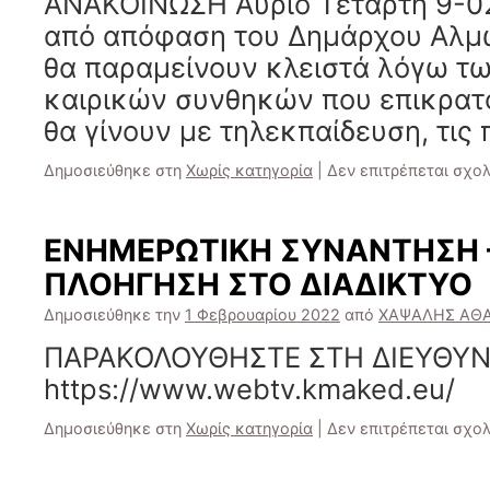
ΑΝΑΚΟΙΝΩΣΗ Αύριο Τετάρτη 9-0
από απόφαση του Δημάρχου Αλμω
θα παραμείνουν κλειστά λόγω τ
καιρικών συνθηκών που επικρατ
θα γίνουν με τηλεκπαίδευση, τις
Δημοσιεύθηκε στη
Χωρίς κατηγορία
|
Δεν επιτρέπεται σχο
ΕΝΗΜΕΡΩΤΙΚΗ ΣΥΝΑΝΤΗΣΗ 
ΠΛΟΗΓΗΣΗ ΣΤΟ ΔΙΑΔΙΚΤΥΟ
Δημοσιεύθηκε την
1 Φεβρουαρίου 2022
από
ΧΑΨΑΛΗΣ ΑΘ
ΠΑΡΑΚΟΛΟΥΘΗΣΤΕ ΣΤΗ ΔΙΕΥΘΥ
https://www.webtv.kmaked.eu/
Δημοσιεύθηκε στη
Χωρίς κατηγορία
|
Δεν επιτρέπεται σχο