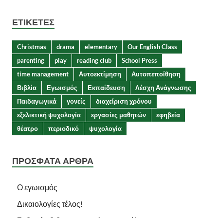
ΕΤΙΚΈΤΕΣ
Christmas
drama
elementary
Our English Class
parenting
play
reading club
School Press
time management
Αυτοεκτίμηση
Αυτοπεποίθηση
Βιβλία
Εγωισμός
Εκπαίδευση
Λέσχη Ανάγνωσης
Παιδαγωγικά
γονείς
διαχείριση χρόνου
εξελικτική ψυχολογία
εργασίες μαθητών
εφηβεία
θέατρο
περιοδικό
ψυχολογία
ΠΡΌΣΦΑΤΑ ΆΡΘΡΑ
Ο εγωισμός
Δικαιολογίες τέλος!