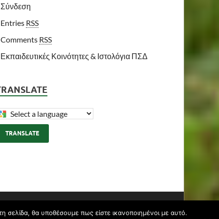
Σύνδεση
Entries
RSS
Comments
RSS
Εκπαιδευτικές Κοινότητες & Ιστολόγια ΠΣΔ
TRANSLATE
TRANSLATE
Υποστηρίζεται από
blogs.sch.gr
και
HitMag
.
τη σελίδα, θα υποθέσουμε πως είστε ικανοποιημένοι με αυτό.