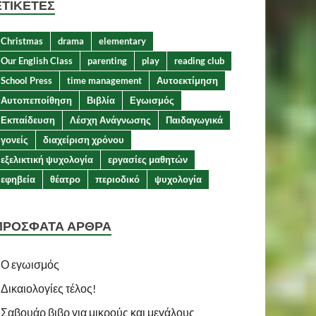
ΕΤΙΚΈΤΕΣ
Christmas
drama
elementary
Our English Class
parenting
play
reading club
School Press
time management
Αυτοεκτίμηση
Αυτοπεποίθηση
Βιβλία
Εγωισμός
Εκπαίδευση
Λέσχη Ανάγνωσης
Παιδαγωγικά
γονείς
διαχείριση χρόνου
εξελικτική ψυχολογία
εργασίες μαθητών
εφηβεία
θέατρο
περιοδικό
ψυχολογία
ΠΡΌΣΦΑΤΑ ΆΡΘΡΑ
Ο εγωισμός
Δικαιολογίες τέλος!
Σαβουάρ βιβρ για μικρούς και μεγάλους