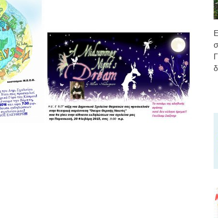
Ε
σ
Γ
δ