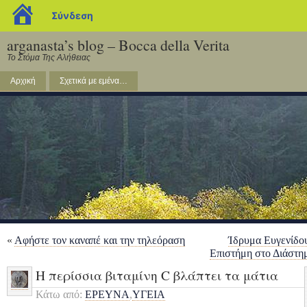
blogs.sch.gr
Σύνδεση
arganasta’s blog – Bocca della Verita
Το Στόμα Της Αλήθειας
Αρχική
Σχετικά με εμένα…
«
Αφήστε τον καναπέ και την τηλεόραση
Ίδρυμα Ευγενίδο
Επιστήμη στο Διάστη
Η περίσσια βιταμίνη C βλάπτει τα μάτια
Κάτω από:
ΕΡΕΥΝΑ
,
ΥΓΕΙΑ