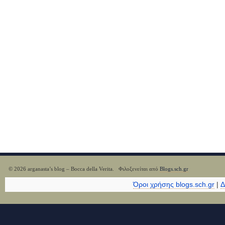
© 2026 arganasta’s blog – Bocca della Verita. Φιλοξενείται από
Blogs.sch.gr
Όροι χρήσης blogs.sch.gr
|
Δ