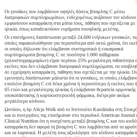
Οι γυναίκες που λαμβάνουν υψηλές δόσεις βιταμίνης C μέσω
διατροφικών συμπληρωμάτων, ενδεχομένως αυξάνουν τον κίνδυνο
εμφανίσουν καταρράκτη στα μάτια τους, πάθηση που σχετίζεται με 
ηλικία, όπως καταδεικνύουν ευρήματα σουηδικής μελέτης.
Οι επιστήμονες διαπίστωσαν μεταξύ 24.600 ενήλικων γυναικών, τι
οποίες παρακολούθησαν για περισσότερα από οκτώ χρόνια, ότι εκεί
οι οποίες δήλωναν ότι ελάμβαναν συστηματικά ή ευκαιριακά
συμπληρώματα βιταμίνης C σε ποσότητα 1.000 milligrams
(χιλιοστογραμμαρίων) είχαν περίπου 25% μεγαλύτερη πιθανότητα 
εκείνες που δεν ελάμβαναν διατροφικά συμπληρώματα, να υποβλη
σε εγχείρηση καταρράκτη, πάθηση που σχετίζεται με την ηλικία. Οι
ερευνητές διαπίστωσαν μάλιστα ότι οι γυναίκες, οι οποίες ελάμβαν
επιπλέον βιταμίνη C επί δέκα χρόνια ή περισσότερο ή εκείνες που 
65 ετών και μεγαλύτερης ηλικίας ή ελάμβαναν θεραπεία ορμονικής
υποκατάστασης ή κορτικοστεροειδή φάρμακα, διέτρεχαν ακόμα
μεγαλύτερο κίνδυνο.
Ωστόσο, η δρ Alicja Wolk από το Ινστιτούτο Karolinska στη Στοκχ
και οι συνεργάτες της επισήμαναν στο περιοδικό American Journal 
Clinical Nutrition ότι η συσχέτιση μεταξύ βιταμίνης C και του κινδ
καταρράκτη δεν αφορά τη βιταμίνη C που λαμβάνεται από τα φρού
και τα λαχανικά. Η μελέτη τους αξιολόγησε τον κίνδυνο καταρράκτ