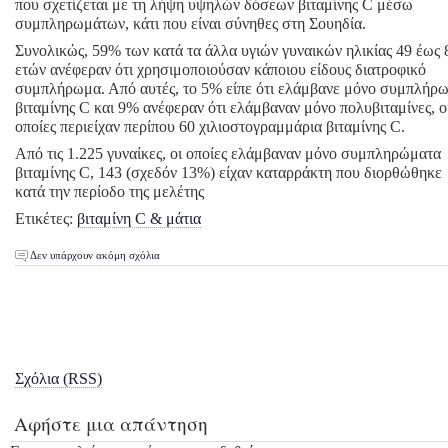
που σχετίζεται με τη λήψη υψηλών δόσεων βιταμίνης C μέσω
συμπληρωμάτων, κάτι που είναι σύνηθες στη Σουηδία.
Συνολικώς, 59% των κατά τα άλλα υγιών γυναικών ηλικίας 49 έως 
ετών ανέφεραν ότι χρησιμοποιούσαν κάποιου είδους διατροφικό
συμπλήρωμα. Από αυτές, το 5% είπε ότι ελάμβανε μόνο συμπλήρ
βιταμίνης C και 9% ανέφεραν ότι ελάμβαναν μόνο πολυβιταμίνες, ο
οποίες περιείχαν περίπου 60 χιλιοστογραμμάρια βιταμίνης C.
Aπό τις 1.225 γυναίκες, οι οποίες ελάμβαναν μόνο συμπληρώματα
βιταμίνης C, 143 (σχεδόν 13%) είχαν καταρράκτη που διορθώθηκε
κατά την περίοδο της μελέτης
Ετικέτες:
βιταμίνη C & μάτια
Δεν υπάρχουν ακόμη σχόλια
Σχόλια (RSS)
Αφήστε μια απάντηση