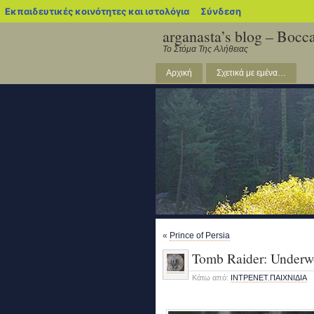
blogs.sch.gr
Εκπαιδευτικές κοινότητες και ιστολόγια
Σύνδεση
arganasta’s blog – Bocca
Το Στόμα Της Αλήθειας
Αρχική
Σχετικά με εμένα…
«
Prince of Persia
Tomb Raider: Underw
Κάτω από:
ΙΝΤΡΕΝΕΤ
,
ΠΑΙΧΝΙΔΙΑ