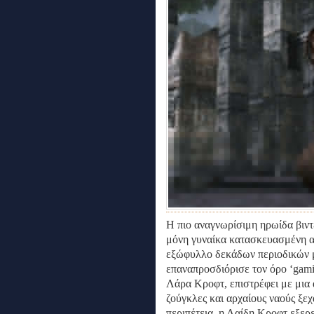
Η πιο αναγνωρίσιμη ηρωίδα βιντ
μόνη γυναίκα κατασκευασμένη απ
εξώφυλλο δεκάδων περιοδικών μ
επαναπροσδιόρισε τον όρο ‘gami
Λάρα Κροφτ, επιστρέφει με μια 
ζούγκλες και αρχαίους ναούς ξε
περιπέτεια, η Λαίδη Κροφτ εξερ