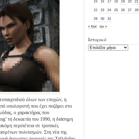
15
16
17
18
19
20
21
22
23
24
25
26
27
28
29
30
31
« Νοέ
Ιαν »
Ιστορικό
Ιστορικό
εοπαιχνιδιού όλων των εποχών, η
ό υπολογιστή που έχει ποζάρει στο
όδας, ο χαρακτήρας που
ng’ τη δεκαετία του 1990, η διάσημη
ακόμη περιπέτεια σε τροπικές
χασμένων πολιτισμών. Στη νέα της
ευνά άγνωστες περιοχές της Ταϊλάνδης