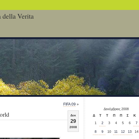
 della Verita
FIFA 09
»
Δεκέμβριος 2008
orld
Δεκ
Δ
Τ
Τ
Π
Π
Σ
Κ
29
1
2
3
4
5
6
7
2008
8
9
10
11
12
13
14