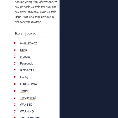
δρόμος για τη ζωή Μένανδρος Αν
δεν μπορείς να πείς την αλήθεια,
δεν είσαι υποχρεωμένος να πείς
ψέμα. Ανάμεσα τους υπάρχει η
διέξοδος της σιωπής.
Kατηγορίες
Aνακύκλωση
blogs
e-books
Facebook
GADGETS
Hobby
OIKONOMIA
Twitter
Tεχνολογικά
WANTED
WARNING