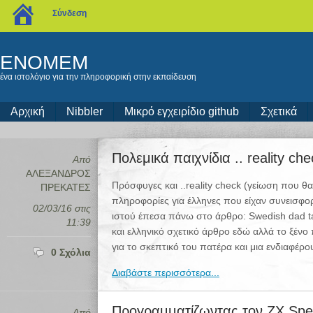
blogs.sch.gr
Σύνδεση
ENOMEM
ένα ιστολόγιο για την πληροφορική στην εκπαίδευση
Αρχική
Nibbler
Μικρό εγχειρίδιο github
Σχετικά
Πολεμικά παιχνίδια .. reality c
Από
ΑΛΕΞΑΝΔΡΟΣ
Πρόσφυγες και ..reality check (γείωση που θα
ΠΡΕΚΑΤΕΣ
πληροφορίες για έλληνες που είχαν συνεισφο
02/03/16 στις
ιστού έπεσα πάνω στο άρθρο: Swedish dad t
11:39
και ελληνικό σχετικό άρθρο εδώ αλλά το ξένο
για το σκεπτικό του πατέρα και μια ενδιαφέρ
0 Σχόλια
Διαβάστε περισσότερα...
Προγραμματίζωντας τον ZX Spe
Από