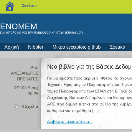
blogs.sch.gr
Σύνδεση
ENOMEM
ένα ιστολόγιο για την πληροφορική στην εκπαίδευση
Αρχική
Nibbler
Μικρό εγχειρίδιο github
Σχετικά
Νεο βιβλίο για της Βάσεις Δεδ
Από
ΑΛΕΞΑΝΔΡΟΣ
Για να είμαστε ποιο ακριβείς: Φέτος το σχολι
ΠΡΕΚΑΤΕΣ
Τεχνικός Εφαρμογών Πληροφορικής και Τεχν
05/10/15 στις
τομέα Πληροφορικής των ΕΠΑΛ στη Β Τάξη δ
20:25
Διαχείρισης Βάσεων Δεδομένων και Εφαρμογέ
ΑΠΣ που δημοσιεύτηκε στο φύλλο της κυβέρ
0 Σχόλια
καθορίζει για το μάθημα […]
Διαβάστε περισσότερα...