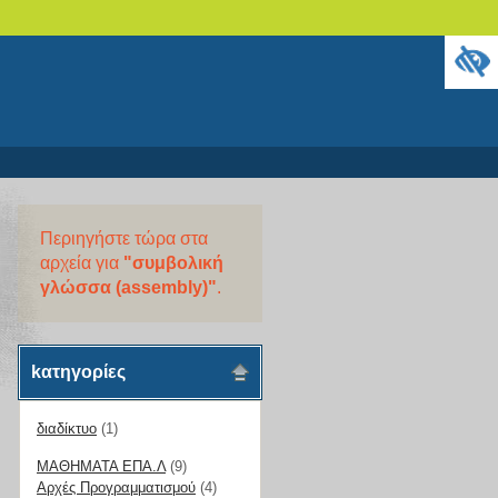
Περιηγήστε τώρα στα
αρχεία για
"συμβολική
γλώσσα (assembly)"
.
kατηγορίες
διαδίκτυο
(1)
ΜΑΘΗΜΑΤΑ ΕΠΑ.Λ
(9)
Αρχές Προγραμματισμού
(4)