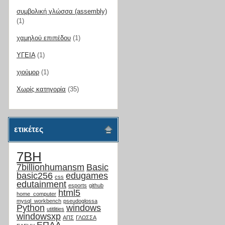
συμβολική γλώσσα (assembly)
(1)
χαμηλού επιπέδου
(1)
ΥΓΕΙΑ
(1)
χιούμορ
(1)
Χωρίς κατηγορία
(35)
ετικέτες
7BH
7billionhumansm
Basic
basic256
edugames
css
edutainment
esports
github
html5
home_computer
mysql_workbench
pseudoglossa
Python
windows
utitlities
windowsxp
ΑΠΣ
ΓΛΩΣΣΑ