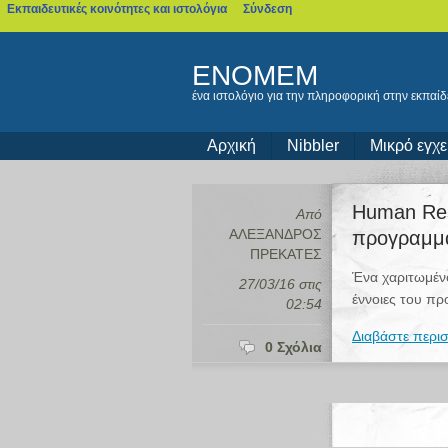
Εκπαιδευτικές κοινότητες και ιστολόγια
Σύνδεση
blogs.sch.gr
ENOMEM
ένα ιστολόγιο για την πληροφορική στην εκπαί
Αρχική
Nibbler
Μικρό εγχε
Human Res
Από
ΑΛΕΞΑΝΔΡΟΣ
προγραμμα
ΠΡΕΚΑΤΕΣ
Ένα χαριτωμένο
27/03/16 στις
έννοιες του π
02:54
Διαβάστε περισ
0 Σχόλια