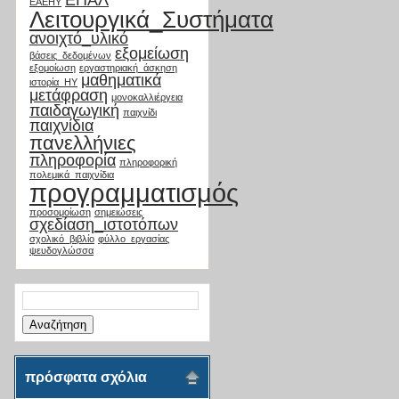
ΕΠΑΛ
ΕΑΕΗΥ
Λειτουργικά_Συστήματα
ανοιχτό_υλικό
εξομείωση
βάσεις_δεδομένων
εξομοίωση
εργαστηριακή_άσκηση
μαθηματικά
ιστορία_ΗΥ
μετάφραση
μονοκαλλιέργεια
παιδαγωγική
παιχνίδι
παιχνίδια
πανελλήνιες
πληροφορία
πληροφορική
πολεμικά_παιχνίδια
προγραμματισμός
προσομοίωση
σημειώσεις
σχεδίαση_ιστοτόπων
σχολικό_βιβλίο
φύλλο_εργασίας
ψευδογλώσσα
Αναζήτηση
για:
πρόσφατα σχόλια