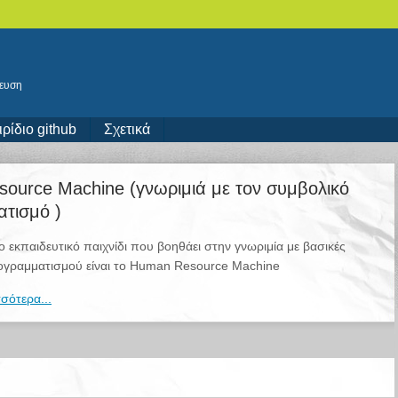
δευση
ιρίδιο github
Σχετικά
ource Machine (γνωριμιά με τον συμβολικό
τισμό )
 εκπαιδευτικό παιχνίδι που βοηθάει στην γνωριμία με βασικές
ρογραμματισμού είναι το Human Resource Machine
σότερα...