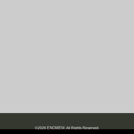
ENOMEM
©2026
. All Rights Reserved.
Blogs.sch.gr