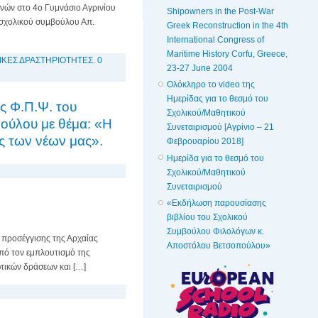
νών στο 4ο Γυμνάσιο Αγρινίου
Shipowners in the Post-War
 σχολικού συμβούλου Απ.
Greek Reconstruction in the 4th
International Congress of
Maritime History Corfu, Greece,
ΙΚΕΣ ΔΡΑΣΤΗΡΙΟΤΗΤΕΣ
.
0
23-27 June 2004
Ολόκληρο το video της
Ημερίδας για το θεσμό του
ς Φ.Π.Ψ. του
Σχολικού/Μαθητικού
ούλου με θέμα: «Η
Συνεταιρισμού [Αγρίνιο – 21
ς των νέων μας».
Φεβρουαρίου 2018]
Ημερίδα για το θεσμό του
Σχολικού/Μαθητικού
Συνεταιρισμού
«Εκδήλωση παρουσίασης
βιβλίου του Σχολικού
Συμβούλου Φιλολόγων κ.
ς προσέγγισης της Αρχαίας
Αποστόλου Βετσοπούλου»
πό τον εμπλουτισμό της
τικών δράσεων και […]