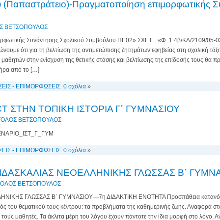
υ (Παπαστράτειο)-Πραγματοποίηση επιμορφωτικής Σ
Σ ΒΕΤΣΟΠΟΥΛΟΣ
φωτικής Συνάντησης Σχολικού Συμβούλου ΠΕ02» ΣΧΕΤ.: «Φ. 1.4β/ΚΔ/2109/05-0
ουμε ότι για τη βελτίωση της αντιμετώπισης ζητημάτων εφηβείας στη σχολική τάξ
 μαθητών στην ενίσχυση της θετικής στάσης και βελτίωσης της επίδοσής τους θα 
ήρα από το […]
ΣΕΙΣ - ΕΠΙΜΟΡΦΩΣΕΙΣ
.
0 σχόλια
»
T ΣΤΗΝ ΤΟΠΙΚΗ ΙΣΤΟΡΙΑ Γ΄ ΓΥΜΝΑΣΙΟΥ
ΟΛΟΣ ΒΕΤΣΟΠΟΥΛΟΣ
 ΣΕΝΑΡΙΟ_ΙΣΤ_Γ_ΓΥΜ
ΣΕΙΣ - ΕΠΙΜΟΡΦΩΣΕΙΣ
.
0 σχόλια
»
ΙΔΑΣΚΑΛΙΑΣ ΝΕΟΕΛΛΗΝΙΚΗΣ ΓΛΩΣΣΑΣ Β΄ ΓΥΜΝ
ΟΛΟΣ ΒΕΤΣΟΠΟΥΛΟΣ
ΝΙΚΗΣ ΓΛΩΣΣΑΣ Β΄ ΓΥΜΝΑΣΙΟΥ—7η ΔΙΔΑΚΤΙΚΗ ΕΝΟΤΗΤΑ Προσπάθεια κατανόησ
μός του θεματικού τους κέντρου: τα προβλήματα της καθημερινής ζωής. Αναφορά στα
τους μαθητές. Τα άκλιτα μέρη του λόγου έχουν πάντοτε την ίδια μορφή στο λόγο. 