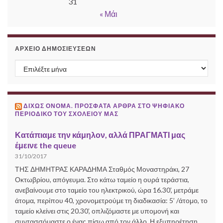
31
« Μάι
ΑΡΧΕΊΟ ΔΗΜΟΣΙΕΎΣΕΩΝ
Αρχείο δημοσιεύσεων
ΔΙΧΩΣ ΟΝΟΜΑ. ΠΡΌΣΦΑΤΑ ΆΡΘΡΑ ΣΤΟ ΨΗΦΙΑΚΌ
ΠΕΡΙΟΔΙΚΌ ΤΟΥ ΣΧΟΛΕΊΟΥ ΜΑΣ
Κατάπιαμε την κάμηλον, αλλά ΠΡΑΓΜΑΤΙ μας
έμεινε the queue
31/10/2017
ΤΗΣ ΔΗΜΗΤΡΑΣ ΚΑΡΑΔΗΜΑ Σταθμός Μοναστηράκι, 27
Οκτωβρίου, απόγευμα. Στο κάτω ταμείο η ουρά τεράστια,
ανεβαίνουμε στο ταμείο του ηλεκτρικού, ώρα 16.30’, μετράμε
άτομα, περίπου 40, χρονομετρούμε τη διαδικασία: 5’ /άτομο, το
ταμείο κλείνει στις 20.30’, οπλιζόμαστε με υπομονή και
συντασσόμαστε ο ένας πίσω από τον άλλο. Η εξυπηρέτηση