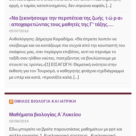
αργή, ο ταμίας καταπονημένος, δεν σηκώνει κεφάλι, […]
«Να ξεκινήσουμε την περιπέτεια της ζωής τ ώ ρ α»
: αποχαιρετώντας τους μαθητές της Γ’ τάξης…..
05/07/2016
Aνθολόγηση: Δήμητρα Καραδήμα. «Θα έπρεπε λοιπόν να
σκύβουμε και να κοιτάζουμε πιο συχνά από την κουπαστή του
σκάφους μας, σαν περίεργοι επιβάτες, αντί να περνάμε το
ταξίδι σαν ηλίθιοι ναύτες, πασχίζοντας να βουλώσουμε με
στουπί τις τρύπες.»[1] ΕΙΣΑΓΩΓΗ: Θεματική ενότητα στην
έκθεση για τον Τουρισμό, ο καθηγητής φτιάχνει σχεδιάγραμμα
με υπέρ και κατά, «προσέξτε καλά, […]
ΌΜΙΛΟΣ ΒΙΟΛΟΓΊΑ ΚΑΙ ΙΑΤΡΙΚΉ
Μαθήματα βιολογίας Α΄Λυκείου
02/06/2014
Εδω μπορείτε να βρείτε παρουσιάσεις μαθημάτων με ppt και
φύλλα εργασίας 1. Κυκλοφορικό σύστημα: Κυκλοφορικό