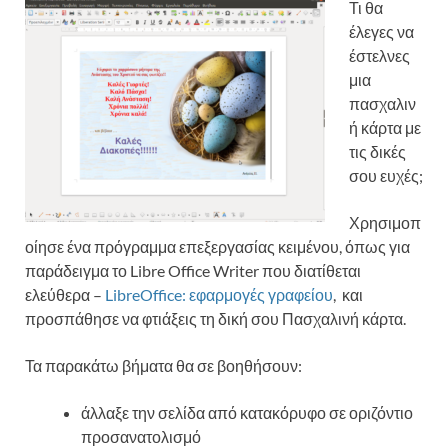
Τι θα
έλεγες να
έστελνες
μια
πασχαλιν
ή κάρτα με
τις δικές
σου ευχές;
Χρησιμοπ
οίησε ένα πρόγραμμα επεξεργασίας κειμένου, όπως για
παράδειγμα το Libre Office Writer που διατίθεται
ελεύθερα –
LibreOffice: εφαρμογές γραφείου
, και
προσπάθησε να φτιάξεις τη δική σου Πασχαλινή κάρτα.
Τα παρακάτω βήματα θα σε βοηθήσουν:
άλλαξε την σελίδα από κατακόρυφο σε οριζόντιο
προσανατολισμό