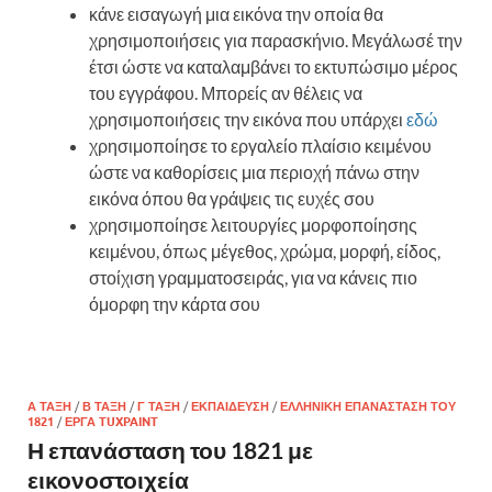
κάνε εισαγωγή μια εικόνα την οποία θα
χρησιμοποιήσεις για παρασκήνιο. Μεγάλωσέ την
έτσι ώστε να καταλαμβάνει το εκτυπώσιμο μέρος
του εγγράφου. Μπορείς αν θέλεις να
χρησιμοποιήσεις την εικόνα που υπάρχει
εδώ
χρησιμοποίησε το εργαλείο πλαίσιο κειμένου
ώστε να καθορίσεις μια περιοχή πάνω στην
εικόνα όπου θα γράψεις τις ευχές σου
χρησιμοποίησε λειτουργίες μορφοποίησης
κειμένου, όπως μέγεθος, χρώμα, μορφή, είδος,
στοίχιση γραμματοσειράς, για να κάνεις πιο
όμορφη την κάρτα σου
Α ΤΆΞΗ
/
Β ΤΆΞΗ
/
Γ ΤΆΞΗ
/
ΕΚΠΑΊΔΕΥΣΗ
/
ΕΛΛΗΝΙΚΉ ΕΠΑΝΆΣΤΑΣΗ ΤΟΥ
1821
/
ΈΡΓΑ TUXPAINT
Η επανάσταση του 1821 με
εικονοστοιχεία