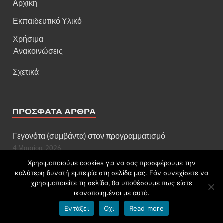
Αρχική
Εκπαιδευτικό Υλικό
Χρήσιμα
Ανακοινώσεις
Σχετικά
ΠΡΌΣΦΑΤΑ ΆΡΘΡΑ
Γεγονότα (συμβάντα) στον προγραμματισμό
4 Μαρτίου, 2026
Χρησιμοποιούμε cookies για να σας προσφέρουμε την
Λογικό διάγραμμα και προγραμματισμός εκπαιδευτικής
καλύτερη δυνατή εμπειρία στη σελίδα μας. Εάν συνεχίσετε να
ρομποτικής συσκευής Edison
χρησιμοποιείτε τη σελίδα, θα υποθέσουμε πως είστε
11 Μαΐου, 2023
ικανοποιημένοι με αυτό.
Πασχαλινή κάρτα στο Tux Paint
Εντάξει
Όχι
Read more
5 Απριλίου, 2023