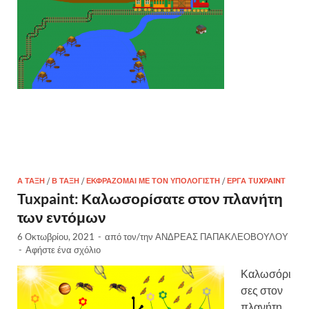
Α ΤΆΞΗ
/
Β ΤΆΞΗ
/
ΕΚΦΡΆΖΟΜΑΙ ΜΕ ΤΟΝ ΥΠΟΛΟΓΙΣΤΉ
/
ΈΡΓΑ TUXPAINT
Tuxpaint: Καλωσορίσατε στον πλανήτη
των εντόμων
6 Οκτωβρίου, 2021
-
από τον/την
ΑΝΔΡΕΑΣ ΠΑΠΑΚΛΕΟΒΟΥΛΟΥ
-
Αφήστε ένα σχόλιο
Καλωσόρι
σες στον
πλανήτη