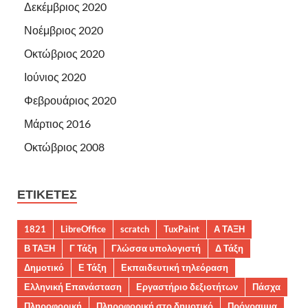
Δεκέμβριος 2020
Νοέμβριος 2020
Οκτώβριος 2020
Ιούνιος 2020
Φεβρουάριος 2020
Μάρτιος 2016
Οκτώβριος 2008
ΕΤΙΚΈΤΕΣ
1821
LibreOffice
scratch
TuxPaint
Α ΤΑΞΗ
Β ΤΑΞΗ
Γ Τάξη
Γλώσσα υπολογιστή
Δ Τάξη
Δημοτικό
Ε Τάξη
Εκπαιδευτική τηλεόραση
Ελληνική Επανάσταση
Εργαστήριο δεξιοτήτων
Πάσχα
Πληροφορική
Πληροφορική στο δημοτικό
Πρόγραμμα