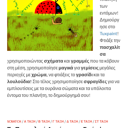
των
εντόμων!
Δημιούργ
ησε στο
Tuxpaint
!
Φτιάξε την
πασχαλίτ
σα
χρησιμοποιώντας
σχήματα
και
γραμμές
που τα κόβουν
στη μέση, χρησιμοποίησε
μαγικά
για
γεμίσεις
μεγάλες
περιοχές με
χρώμα,
να φτιάξεις το
γρασίδι
και τα
λουλούδια!
Στο τέλος χρησιμοποίησε
σφραγίδες
για να
εμπλουτίσεις με τα ουράνια σώματα και τα υπόλοιπα
έντομα του πλανήτη, το δημιούργημά σου!
SCRATCH
/
Α ΤΆΞΗ
/
Β ΤΆΞΗ
/
Γ ΤΆΞΗ
/
Δ ΤΆΞΗ
/
Ε ΤΆΞΗ
/
ΣΤ ΤΆΞΗ