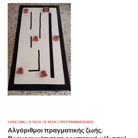
CODE.ORG
/
Α ΤΆΞΗ
/
Β ΤΆΞΗ
/
ΠΡΟΓΡΑΜΜΑΤΙΣΜΌΣ
Αλγόριθμοι πραγματικής ζωής.