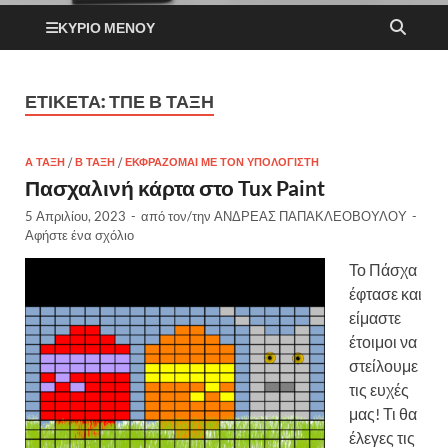
ΚΎΡΙΟ ΜΕΝΟΎ
ΕΤΙΚΈΤΑ:
ΤΠΕ Β ΤΆΞΗ
Α ΤΆΞΗ
/
Β ΤΆΞΗ
/
ΕΚΦΡΆΖΟΜΑΙ ΜΕ ΤΟΝ ΥΠΟΛΟΓΙΣΤΉ
Πασχαλινή κάρτα στο Tux Paint
5 Απριλίου, 2023
-
από τον/την
ΑΝΔΡΕΑΣ ΠΑΠΑΚΛΕΟΒΟΥΛΟΥ
-
Αφήστε ένα σχόλιο
Το Πάσχα
έφτασε και
είμαστε
έτοιμοι να
στείλουμε
τις ευχές
μας! Τι θα
έλεγες τις