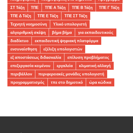
ΣΤ Τάξη
ΤΠΕ
ΤΠΕ Α Τάξη
ΤΠΕ Β Τάξη
ΤΠΕ Γ Τάξη
ΤΠΕ Δ Τάξη
ΤΠΕ Ε Τάξη
ΤΠΕ ΣΤ Τάξη
Τεχνητή νοημοσύνη
Υλικό υπολογιστή
αλγοριθμική σκέψη
βήμα βήμα
για εκπαιδευτικούς
διαδίκτυο
εκπαιδευτική ψηφιακή πλατφόρμα
ενσυναίσθηση
εξέλιξη υπολογιστών
εξ αποστάσεως διδασκαλία
επίλυση προβλήματος
επεξεργασία κειμένου
εργαλεία
κλιματική αλλαγή
περιβάλλον
περιφερειακές μονάδες υπολογιστή
προγραμματισμός
τπε στο δημοτικό
ώρα κώδικα