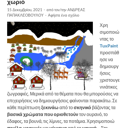
χωριό
15 Δεκεμβρίου, 2021
-
από τον/την
ΑΝΔΡΕΑΣ
ΠΑΠΑΚΛΕΟΒΟΥΛΟΥ
-
Αφήστε ένα σχόλιο
Χρη
σιμοποιώ
ντας το
TuxPaint
προσπάθ
ησε να
δημιουργ
ήσεις
χριστουγε
ννιάτικες
ζωγραφιές. Μερικά από τα θέματα που θα μπορούσες να
επιχειρήσεις να δημιουργήσεις φαίνονται παρακάτω. Σε
κάθε περίπτωση
ξεκινάω
από το
σκηνικό
βάζοντας τα
βασικά χρώματα που οριοθετούν
τον ουρανό, το
έδαφος, τα βουνά, τις λίμνες, τα ποτάμια. Χρησιμοποιώ
πινέλα
,
γραμμές
και
γέμισμα
από τα
μαγικά
… Στη