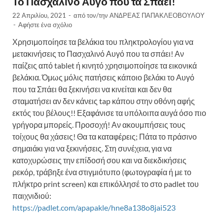
Το Πασχαλινό Αυγό που τα Σπάει!
22 Απριλίου, 2021
-
από τον/την
ΑΝΔΡΕΑΣ ΠΑΠΑΚΛΕΟΒΟΥΛΟΥ
-
Αφήστε ένα σχόλιο
Χρησιμοποίησε τα βελάκια του πληκτρολογίου για να
μετακινήσεις το Πασχαλινό Αυγό που τα σπάει! Αν
παίζεις από tablet ή κινητό χρησιμοποίησε τα εικονικά
βελάκια. Όμως μόλις πατήσεις κάποιο βελάκι το Αυγό
που τα Σπάει θα ξεκινήσει να κινείται και δεν θα
σταματήσει αν δεν κάνεις tap κάπου στην οθόνη αφής
εκτός του βέλους!! Εξαφάνισε τα υπόλοιπα αυγά όσο πιο
γρήγορα μπορείς. Προσοχή! Αν ακουμπήσεις τους
τοίχους θα χάσεις! Θα τα καταφέρεις; Πάτα το πράσινο
σημαιάκι για να ξεκινήσεις. Στη συνέχεια, για να
κατοχυρώσεις την επίδοσή σου και να διεκδικήσεις
ρεκόρ, τράβηξε ένα στιγμιότυπο (φωτογραφία ή με το
πλήκτρο print screen) και επικόλλησέ το στο padlet του
παιχνιδιού:
https://padlet.com/apapakle/hne8a138o8jai523