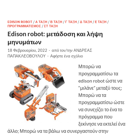
EDISON ROBOT
/
Α ΤΆΞΗ
/
Β ΤΆΞΗ
/
Γ ΤΆΞΗ
/
Δ ΤΆΞΗ
/
Ε ΤΆΞΗ
/
ΠΡΟΓΡΑΜΜΑΤΙΣΜΌΣ
/
ΣΤ ΤΆΞΗ
Edison robot: μετάδοση και λήψη
μηνυμάτων
18 Φεβρουαρίου, 2022
-
από τον/την
ΑΝΔΡΕΑΣ
ΠΑΠΑΚΛΕΟΒΟΥΛΟΥ
-
Αφήστε ένα σχόλιο
Μπορώ να
προγραμματίσω τα
edison robot ώστε να
“μιλάνε” μεταξύ τους;
Μπορώ να τα
προγραμματίσω ώστε
να συνεχίζει το ένα το
πρόγραμμα που
ξεκίνησε να εκτελεί ένα
άλλο; Μπορώ να τα βάλω να συνεργαστούν στην