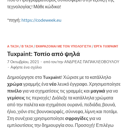
τεχνολογίας! Μάθε κώδικα!
*πηγή:
https://codeweek.eu
Α ΤΆΞΗ
/
Β ΤΆΞΗ
/
ΕΚΦΡΆΖΟΜΑΙ ΜΕ ΤΟΝ ΥΠΟΛΟΓΙΣΤΉ
/
ΈΡΓΑ TUXPAINT
Tuxpaint: Τοπίο από ψηλά
7 Οκτωβρίου, 2021
-
από τον/την
ΑΝΔΡΕΑΣ ΠΑΠΑΚΛΕΟΒΟΥΛΟΥ
-
Αφήστε ένα σχόλιο
Δημιούργησε στο
Tuxpaint
! Χώρισε με το κατάλληλο
χρώμα
γραμμής ένα
νέο
λευκό έγγραφο. Χρησιμοποίησε
πινέλο
για να σχηματίσεις τις γραμμές και
μαγικά
για να
γεμίσεις
τις περιοχές! Διάλεξε τα κατάλληλα χρώματα
από την παλέτα και σχημάτισε ουρανό, πεδιάδα, βουνά,
ήλιο, χιόνι στις βουνοκορφές, σύννεφα, λίμνη και ποτάμι.
Στη συνέχεια χρησιμοποίησε
σφραγίδες
για να
εμπλουτίσεις την δημιουργία σου. Προσοχή! Επιλέγω