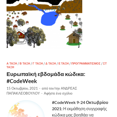
Α ΤΆΞΗ
/
Β ΤΆΞΗ
/
Γ ΤΆΞΗ
/
Δ ΤΆΞΗ
/
Ε ΤΆΞΗ
/
ΠΡΟΓΡΑΜΜΑΤΙΣΜΌΣ
/
ΣΤ
ΤΆΞΗ
Ευρωπαϊκή εβδομάδα κώδικα:
#CodeWeek
15 Οκτωβρίου, 2021
-
από τον/την
ΑΝΔΡΕΑΣ
ΠΑΠΑΚΛΕΟΒΟΥΛΟΥ
-
Αφήστε ένα σχόλιο
#CodeWeek 9-24 Οκτωβρίου
2021:
Η εκμάθηση συγγραφής
κώδικα μας βοηθάει να