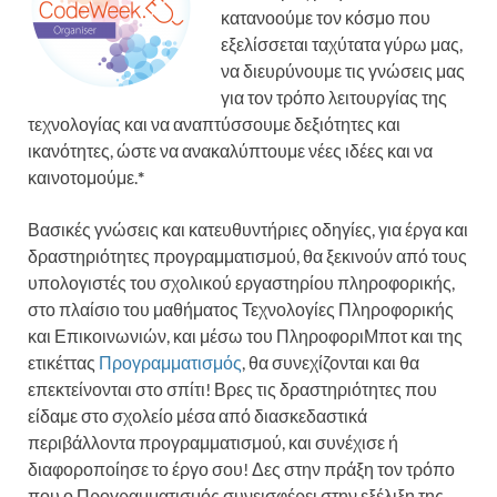
κατανοούμε τον κόσμο που
εξελίσσεται ταχύτατα γύρω μας,
να διευρύνουμε τις γνώσεις μας
για τον τρόπο λειτουργίας της
τεχνολογίας και να αναπτύσσουμε δεξιότητες και
ικανότητες, ώστε να ανακαλύπτουμε νέες ιδέες και να
καινοτομούμε.
*
Βασικές γνώσεις και κατευθυντήριες οδηγίες, για έργα και
δραστηριότητες προγραμματισμού, θα ξεκινούν από τους
υπολογιστές του σχολικού εργαστηρίου πληροφορικής,
στο πλαίσιο του μαθήματος Τεχνολογίες Πληροφορικής
και Επικοινωνιών, και μέσω του ΠληροφοριΜποτ και της
ετικέττας
Προγραμματισμός
, θα συνεχίζονται και θα
επεκτείνονται στο σπίτι! Βρες τις δραστηριότητες που
είδαμε στο σχολείο μέσα από διασκεδαστικά
περιβάλλοντα προγραμματισμού, και συνέχισε ή
διαφοροποίησε το έργο σου! Δες στην πράξη τον τρόπο
που ο Προγραμματισμός συνεισφέρει στην εξέλιξη της