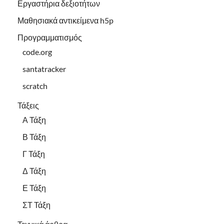
Εργαστήρια δεξιοτήτων
Μαθησιακά αντικείμενα h5p
Προγραμματισμός
code.org
santatracker
scratch
Τάξεις
Α Τάξη
Β Τάξη
Γ Τάξη
Δ Τάξη
Ε Τάξη
ΣΤ Τάξη