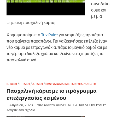
συνοδεύσ
ουμε και
με μια
ψηφιακή πασχαλινή κάρτα;
Χρησιμοποίησε το
Tux Paint
για να φτιάξεις την κάρτα
που φαίνεται παραπάνω. Για να ξεκινήσεις επέλεξε έναν
νέο καμβά με τετραγωνάκια, πάρε το μαγικό ραβδί και με
το γέμισμα διάλεξε χρώμα και ξεκίνα να σχηματίζεις τα
πασχαλινά αυγά!
Β ΤΆΞΗ
/
Γ ΤΆΞΗ
/
Δ ΤΆΞΗ
/
ΕΚΦΡΆΖΟΜΑΙ ΜΕ ΤΟΝ ΥΠΟΛΟΓΙΣΤΉ
Πασχαλινή κάρτα με το πρόγραμμα
επεξεργασίας κειμένου
5 Απριλίου, 2023
-
από τον/την
ΑΝΔΡΕΑΣ ΠΑΠΑΚΛΕΟΒΟΥΛΟΥ
-
Αφήστε ένα σχόλιο