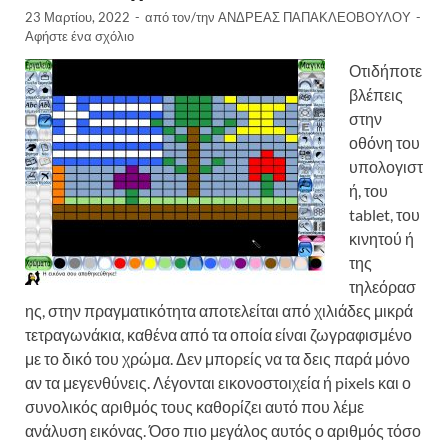
23 Μαρτίου, 2022
-
από τον/την
ΑΝΔΡΕΑΣ ΠΑΠΑΚΛΕΟΒΟΥΛΟΥ
-
Αφήστε ένα σχόλιο
Οτιδήποτε
βλέπεις
στην
οθόνη του
υπολογιστ
ή, του
tablet, του
κινητού ή
της
τηλεόρασ
ης, στην πραγματικότητα αποτελείται από χιλιάδες μικρά
τετραγωνάκια, καθένα από τα οποία είναι ζωγραφισμένο
με το δικό του χρώμα. Δεν μπορείς να τα δεις παρά μόνο
αν τα μεγενθύνεις. Λέγονται εικονοστοιχεία ή pixels και ο
συνολικός αριθμός τους καθορίζει αυτό που λέμε
ανάλυση εικόνας. Όσο πιο μεγάλος αυτός ο αριθμός τόσο