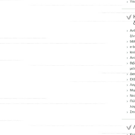
Υπη
Aνθ
ξέν
bib
e-
lex
Ανο
Βιβ
με
Δια
ΕΚΕ
Λογ
Μυρ
Νεο
Πύλ
λογ
Σπο
Κων