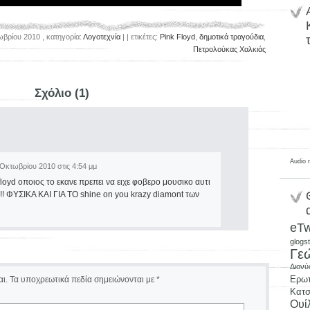
βρίου 2010 , κατηγορία:
Λογοτεχνία
| | ετικέτες:
Pink Floyd
,
δημοτικά τραγούδια
,
Πετρολούκας Χαλκιάς
Σχόλιο (1)
Audio 
 Οκτωβρίου 2010 στις 4:54 μμ
floyd οποιος το εκανε πρεπει να ειχε φοβερο μουσικο αυτι
!!!!!! ΦΥΣΙΚΑ ΚΑΙ ΓΙΑ ΤΟ shine on you krazy diamont των
eTw
glogs
Γε
Διονύ
Ερωτ
ι.
Τα υποχρεωτικά πεδία σημειώνονται με
*
Κατ
Ουί