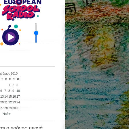
ώβριος 2010
Τ
Π
Π
Σ
Κ
1
2
3
6
7
8
9
10
13
14
15
16
17
20
21
22
23
24
27
28
29
30
31
Νοέ »
και ο χρόνος περνά…