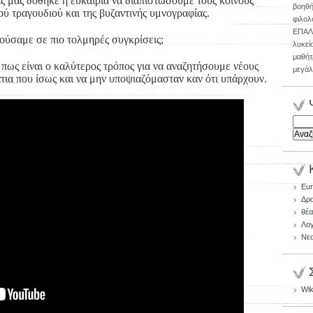
ς μας δόθηκε η ευκαιρία να διαπιστώσουμε τους κοινούς
βοηθή
ύ τραγουδιού και της βυζαντινής υμνογραφίας.
φιλολ
ΕΠΑΛ 
ούσαμε σε πιο τολμηρές συγκρίσεις;
λυκείο
μαθήτρ
 πως είναι ο καλύτερος τρόπος για να αναζητήσουμε νέους
μεγάλ
ια που ίσως και να μην υποψιαζόμασταν καν ότι υπάρχουν.
Αναζή
για:
Eur
Δρα
θέα
Λογ
Νε
Wik