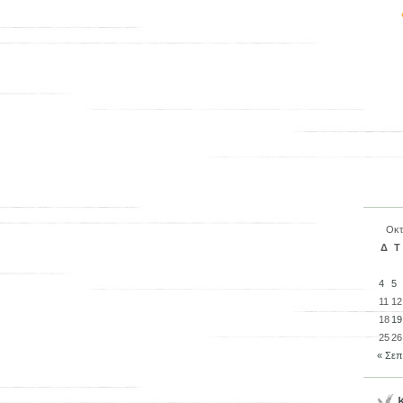
Οκτ
Δ
Τ
4
5
11
12
18
19
25
26
« Σεπ