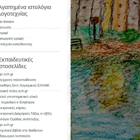
Αγαπημένα ιστολόγια
λογοτεχνίας
io-theatre
άγνωση
σμαρί
ιουργική γραφή
οτεχνία κατεύθυνσης
Εκπαιδευτικές
ιστοσελίδες
gs.sch.gr
ύγχρονη τηλεκπαίδευση
λιοθήκη Εκπ.Λογισμικού ΕΛ/ΛΑΚ
τυακή πύλη sch.gr
/κό υποστηρικτικό υλικό
 περιοδικό e-Emphasis
κτρονικές κάρτες
κτρονική Διαχείριση Τάξης η-τ@ξη
ολόγιο Ομάδας ανάπτυξης
gs.sch.gr
σχολικά βιβλία στο διαδίκτυο-
δαγωγικό Ινστιτούτο