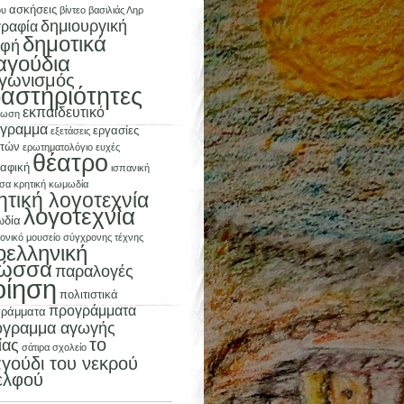
ασκήσεις
ου
βίντεο
βασιλιάς Ληρ
δημιουργική
γραφία
δημοτικά
αφή
αγούδια
αγωνισμός
αστηριότητες
εκπαιδευτικό
λωση
γραμμα
εργασίες
εξετάσεις
ητών
ερωτηματολόγιο
ευχές
θέατρο
αφική
ισπανική
σα
κρητική κωμωδία
ητική λογοτεχνία
λογοτεχνία
ωδία
ονικό μουσείο σύγχρονης τέχνης
οελληνική
ώσσα
παραλογές
οίηση
πολιτιστικά
προγράμματα
γράμματα
όγραμμα αγωγής
το
ίας
σάτιρα
σχολείο
γούδι του νεκρού
ελφού