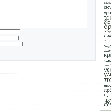
δρόμ
βιο
γρ
τρ
δι
δρ
εκδή
πρό
μαθ
ζωγρ
γλώσ
κρ
κωμ
μακεδ
νε
γλ
π
προ
πρ
υγε
τρα
αδ