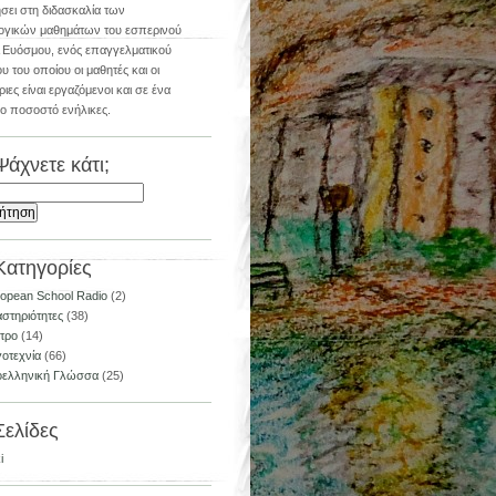
σει στη διδασκαλία των
ογικών μαθημάτων του εσπερινού
Ευόσμου, ενός επαγγελματικού
υ του οποίου οι μαθητές και οι
ιες είναι εργαζόμενοι και σε ένα
ο ποσοστό ενήλικες.
Ψάχνετε κάτι;
τηση
Κατηγορίες
opean School Radio
(2)
στηριότητες
(38)
τρο
(14)
οτεχνία
(66)
οελληνική Γλώσσα
(25)
Σελίδες
i