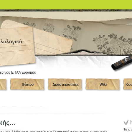
ιλολογικά
σπερινού ΕΠΑΛ Ευόσμου
Θέατρο
Δραστηριότητες
Wiki
Κου
ικής…
Το ισ