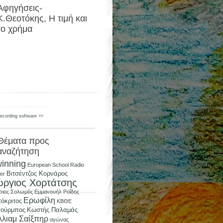
Αφηγήσεις-
Κ.Θεοτόκης, Η τιμή και
το χρήμα
recording software >>
Θέματα προς
αναζήτηση
inning
European School Radio
Βιτσέντζος Κορνάρος
ter
ώργιος Χορτάτσης
σιος Σολωμός
Εμμανουήλ Ροΐδης
Ερωφίλη
όκριτος
ΚΒΘΕ
σούρμπος
Κωστής Παλαμάς
λλιαμ Σαίξπηρ
αγώνας