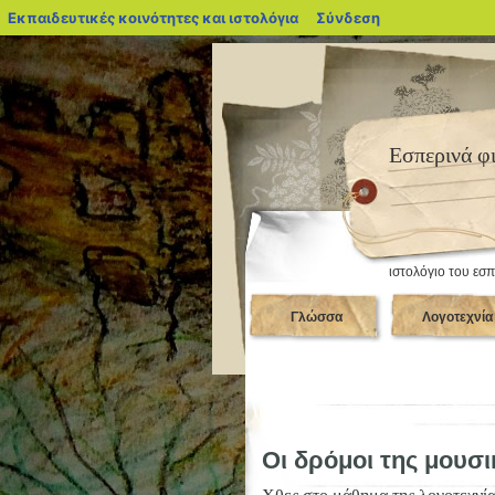
blogs.sch.gr
Εκπαιδευτικές κοινότητες και ιστολόγια
Σύνδεση
Εσπερινά φ
ιστολόγιο του ε
Γλώσσα
Λογοτεχνία
Οι δρόμοι της μουσ