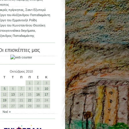
ότοπος
ικρός πρίγκηπας, Σαιντ Εξυπερύ
έργο του Αλέξανδρου Παπαδιαμάντη
έργο του Εμμανουήλ Ροΐδη
έργο του Κωνσταντίνου Θεοτόκη
στουγεννιάτικα διηγήματα,
ξανδρος Παπαδιαμάντης
Οι επισκέπτες μας
Οκτώβριος 2010
Τ
Τ
Π
Π
Σ
Κ
1
2
3
5
6
7
8
9
10
12
13
14
15
16
17
19
20
21
22
23
24
26
27
28
29
30
31
Νοέ »