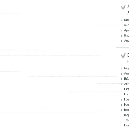
rad
αν
Αρι
δημ
Λογ
blo
Ασ
Βιβ
Δικ
Εκπ
Ηλ.
Ηλε
Ηλε
Ιστ
blo
Τα 
Παι