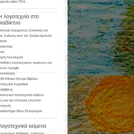
ρεσία video ΠΣΔ
Η λογοτεχνία στο
διαδίκτυο
ολογία σύγχρονης ελληνικής και
ης ποίησης από τον Σταύρο Αμπελά
lionet
bookshop
ima
ιχτή Λογοτεχνία
λιοθήκη λογοτεχνικών κειμένων και
λετών-Google
πολιτισμός
ΒΙ-Εθνικό Κέντρο Βιβλίου
οτεχνικά περιοδικά
ιόβιβλος
ελληνικά λογοτεχνικά κείμενα
η για την ελληνική γλώσσα-
οτεχνία
υδαστήριο Νέου Ελληνισμού
Λογοτεχνικά κείμενα
σταντίνος Καβάφης, επίσημος