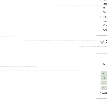
ιστ
Ο μ
Το 
Το 
Το 
Χρι
Αλέ
Δ
4
11
18
25
« Σεπ