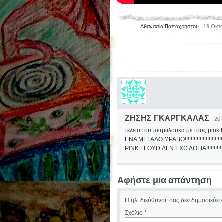
Αθανασία Παπαχρήστου
| 19 Οκτω
ΖΗΣΗΣ ΓΚΑΡΓΚΑΛΑΣ
20
τελειο του πετρολουκα με τους pink 
ΕΝΑ ΜΕΓΑΛΟ ΜΡΑΒΟ!!!!!!!!!!!!!!!!!!!!!
PINK FLOYD ΔΕΝ ΕΧΩ ΛΟΓΙΑ!!!!!!!!!!
Αφήστε μια απάντηση
Η ηλ. διεύθυνση σας δεν δημοσιεύετα
Σχόλιο
*