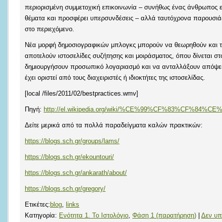
περιορισμένη συμμετοχική επικοινωνία – συνήθως ένας άνθρωπος ε
θέματα και προσφέρει υπερσυνδέσεις – αλλά ταυτόχρονα παρουσιά
στο περιεχόμενο.
Νέα μορφή δημοσιογραφικών μπλογκς μπορούν να θεωρηθούν και τα
αποτελούν ιστοσελίδες συζήτησης και μοιράσματος, όπου δίνεται στ
δημιουργήσουν προσωπικό λογαριασμό και να ανταλλάξουν απόψει
έχει οριστεί από τους διαχειριστές ή ιδιοκτήτες της ιστοσελίδας.
[local /files/2011/02/bestpractices.wmv]
Πηγή:
http://el.wikipedia.org/wiki/%CE%99%CF%83%CF
Δείτε μερικά από τα πολλά παραδείγματα καλών πρακτικών:
https://blogs.sch.gr/groups/lams/
https://blogs.sch.gr/ekountouri/
https://blogs.sch.gr/ankarath/about/
https://blogs.sch.gr/gregory/
Ετικέτες:
blog
,
links
Κατηγορία:
Ενότητα 1. Το Ιστολόγιο
,
Φάση 1 (παρατήρηση)
|
Δεν υπ