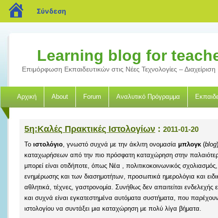
blogs.sch.gr
Σύνδεση
Learning blog for teach
Επιμόρφωση Εκπαιδευτικών στις Νέες Τεχνολογίες – Διαχείριση 
Αρχική
About
Forum
Αναλυτικό Πρόγραμμα
Εκπαιδε
5η:Καλές Πρακτικές Ιστολογίων
:
2011-01-20
To
ιστολόγιο
, γνωστό συχνά με την άκλιτη ονομασία
μπλογκ
(
blog
καταχωρήσεων από την πιο πρόσφατη καταχώρηση στην παλαιότερ
μπορεί είναι οτιδήποτε, όπως Νέα , πολιτικοκοινωνικός σχολιασμό
ενημέρωσης και των διασημοτήτων, προσωπικά ημερολόγια και ειδι
αθλητικά, τέχνες, γαστρονομία. Συνήθως δεν απαιτείται ενδελεχής ε
και συχνά είναι εγκατεστημένα αυτόματα συστήματα, που παρέχουν 
ιστολογίου να συντάξει μια καταχώρηση με πολύ λίγα βήματα.