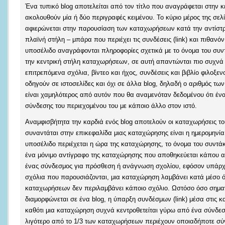
Ένα τυπικό blog αποτελείται από τον τίτλο που αναγράφεται στην 
ακολουθούν μία ή δύο περιγραφές κειμένου. Το κύριο μέρος της σελ
αφιερώνεται στην παρουσίαση των καταχωρήσεων κατά την αντίστρο
πλαϊνή στήλη – μπάρα που περιέχει τις συνδέσεις (link) και πιθανό
υποσέλιδο αναγράφονται πληροφορίες σχετικά με το όνομα του συν
την κεντρική στήλη καταχωρήσεων, σε αυτή απαντώνται πιο συχνά γ
επιτρεπόμενα σχόλια, βίντεο και ήχος, συνδέσεις και βιβλίο φιλοξ
οδηγούν σε ιστοσελίδες και όχι σε άλλα blog, δηλαδή ο αριθμός τω
είναι χαμηλότερος από αυτόν που θα αναμενόταν δεδομένου ότι έν
σύνδεσης του περιεχομένου του με κάποιο άλλο στον ιστό.
Αναμφισβήτητα την καρδιά ενός blog αποτελούν οι καταχωρήσεις τ
συναντάται στην επικεφαλίδα μιας καταχώρησης είναι η ημερομηνία κ
υποσέλιδο περιέχεται η ώρα της καταχώρησης, το όνομα του συντάκ
ένα μόνιμο αντίγραφο της καταχώρησης που αποθηκεύεται κάπου α
ένας σύνδεσμος για πρόσθεση ή ανάγνωση σχολίου, εφόσον υπάρχει
σχόλια που παρουσιάζονται, μια καταχώρηση λαμβάνει κατά μέσο όρ
καταχωρήσεων δεν περιλαμβάνει κάποιο σχόλιο. Ωστόσο όσο σημαντ
διαμορφώνεται σε ένα blog, η ύπαρξη συνδέσμων (link) μέσα στις κ
καθότι μια καταχώρηση συχνά κεντροθετείται γύρω από ένα σύνδεσ
λιγότερο από το 1/3 των καταχωρήσεων περιέχουν οποιαδήποτε σύν