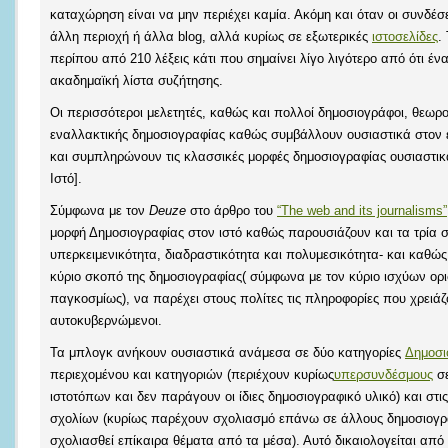
καταχώρηση είναι να μην περιέχει καμία. Ακόμη και όταν οι συνδέσ
άλλη περιοχή ή άλλα blog, αλλά κυρίως σε εξωτερικές
ιστοσελίδες
.
περίπου από 210 λέξεις κάτι που σημαίνει λίγο λιγότερο από ότι έν
ακαδημαϊκή λίστα συζήτησης.
Οι περισσότεροι μελετητές, καθώς και πολλοί δημοσιογράφοι, θεωρ
εναλλακτικής δημοσιογραφίας καθώς συμβάλλουν ουσιαστικά στον ε
και συμπληρώνουν τις κλασσικές μορφές δημοσιογραφίας ουσιαστικ
Ιστό].
Σύμφωνα με τον
Deuze
στο άρθρο του
“The web and its journalisms”
μορφή Δημοσιογραφίας στον ιστό καθώς παρουσιάζουν και τα τρία σ
υπερκειμενικότητα, διαδραστικότητα και πολυμεσικότητα- και καθώς 
κύριο σκοπό της δημοσιογραφίας( σύμφωνα με τον κύριο ισχύων ορι
παγκοσμίως), να παρέχει στους πολίτες τις πληροφορίες που χρειάζο
αυτοκυβερνώμενοι.
Τα μπλογκ ανήκουν ουσιαστικά ανάμεσα σε δύο κατηγορίες
Δημοσι
περιεχομένου και κατηγοριών (περιέχουν κυρίως
υπερσυνδέσμους
σε
ιστοτόπων και δεν παράγουν οι ίδιες δημοσιογραφικό υλικό) και στι
σχολίων (κυρίως παρέχουν σχολιασμό επάνω σε άλλους δημοσιογρα
σχολιασθεί επίκαιρα θέματα από τα μέσα). Αυτό δικαιολογείται από