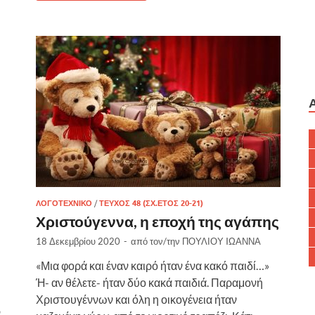
ΛΟΓΟΤΕΧΝΙΚΌ
/
ΤΕΎΧΟΣ 48 (ΣΧ.ΈΤΟΣ 20-21)
Χριστούγεννα, η εποχή της αγάπης
18 Δεκεμβρίου 2020
-
από τον/την
ΠΟΥΛΙΟΥ IΩΑΝΝΑ
«Μια φορά και έναν καιρό ήταν ένα κακό παιδί…»
Ή- αν θέλετε- ήταν δύο κακά παιδιά. Παραμονή
Χριστουγέννων και όλη η οικογένεια ήταν
ν