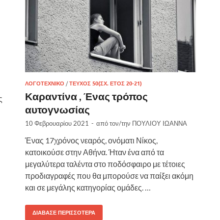
ΛΟΓΟΤΕΧΝΙΚΌ
/
ΤΕΎΧΟΣ 50(ΣΧ. ΈΤΟΣ 20-21)
Καραντίνα , Ένας τρόπος
ς
αυτογνωσίας
10 Φεβρουαρίου 2021
-
από τον/την
ΠΟΥΛΙΟΥ IΩΑΝΝΑ
Ένας 17χρόνος νεαρός, ονόματι Νίκος,
κατοικούσε στην Αθήνα. Ήταν ένα από τα
μεγαλύτερα ταλέντα στο ποδόσφαιρο με τέτοιες
προδιαγραφές που θα μπορούσε να παίξει ακόμη
και σε μεγάλης κατηγορίας ομάδες. …
ΔΙΆΒΑΣΕ ΠΕΡΙΣΣΌΤΕΡΑ