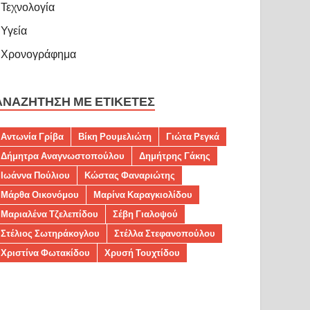
Τεχνολογία
Υγεία
Χρονογράφημα
ΑΝΑΖΉΤΗΣΗ ΜΕ ΕΤΙΚΈΤΕΣ
Αντωνία Γρίβα
Βίκη Ρουμελιώτη
Γιώτα Ρεγκά
Δήμητρα Αναγνωστοπούλου
Δημήτρης Γάκης
Ιωάννα Πούλιου
Κώστας Φαναριώτης
Μάρθα Οικονόμου
Μαρίνα Καραγκιολίδου
Μαριαλένα Τζελεπίδου
Σέβη Γιαλοψού
Στέλιος Σωτηράκογλου
Στέλλα Στεφανοπούλου
Χριστίνα Φωτακίδου
Χρυσή Τουχτίδου