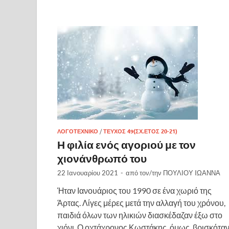
ΛΟΓΟΤΕΧΝΙΚΌ
/
ΤΕΎΧΟΣ 49(ΣΧ.ΈΤΟΣ 20-21)
Η φιλία ενός αγοριού με τον
χιονάνθρωπό του
22 Ιανουαρίου 2021
-
από τον/την
ΠΟΥΛΙΟΥ IΩΑΝΝΑ
Ήταν Ιανουάριος του 1990 σε ένα χωριό της
Άρτας. Λίγες μέρες μετά την αλλαγή του χρόνου,
παιδιά όλων των ηλικιών διασκέδαζαν έξω στο
χιόνι. Ο οχτάχρονος Κωστάκης, όμως, βρισκότα