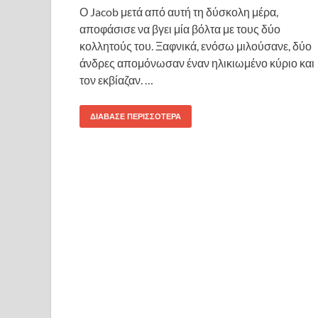
Ο Jacob μετά από αυτή τη δύσκολη μέρα,
αποφάσισε να βγει μία βόλτα με τους δύο
κολλητούς του. Ξαφνικά, ενόσω μιλούσανε, δύο
άνδρες απομόνωσαν έναν ηλικιωμένο κύριο και
τον εκβίαζαν. …
ΔΙΆΒΑΣΕ ΠΕΡΙΣΣΌΤΕΡΑ