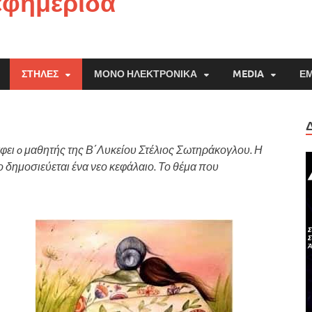
εφημερίδα
ΣΤΉΛΕΣ
ΜΌΝΟ ΗΛΕΚΤΡΟΝΙΚΆ
MEDIA
ΕΜ
φει o μαθητής της Β΄Λυκείου Στέλιος Σωτηράκογλου. Η
λο δημοσιεύεται ένα νεο κεφάλαιο. Το θέμα που