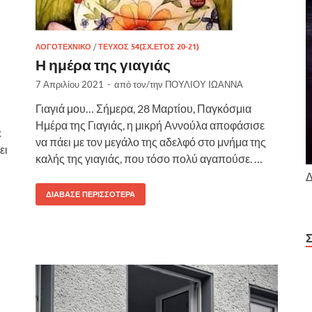
ΛΟΓΟΤΕΧΝΙΚΌ
/
ΤΕΎΧΟΣ 54(ΣΧ.ΈΤΟΣ 20-21)
Η ημέρα της γιαγιάς
7 Απριλίου 2021
-
από τον/την
ΠΟΥΛΙΟΥ IΩΑΝΝΑ
Γιαγιά μου… Σήμερα, 28 Μαρτίου, Παγκόσμια
Ημέρα της Γιαγιάς, η μικρή Αννούλα αποφάσισε
ε
να πάει με τον μεγάλο της αδελφό στο μνήμα της
ει
καλής της γιαγιάς, που τόσο πολύ αγαπούσε. …
Δ
ΔΙΆΒΑΣΕ ΠΕΡΙΣΣΌΤΕΡΑ