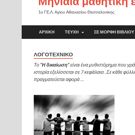
Μηνιαία μαθητική 
1ο ΓΕ.Λ. Αγίου Αθανασίου Θεσσαλονίκης
ΑΡΧΙΚΉ
ΤΕΎΧΗ
ΣΕ ΜΟΡΦΉ ΒΙΒΛΊΟΥ
ΛΟΓΟΤΕΧΝΙΚΌ
Το
“Η δικαίωση”
είναι ένα μυθιστόρημα που γρά
ιστορία εξελίσσεται σε 7 κεφάλαια . Σε κάθε φύλ
πραγματεύεται αφορά …