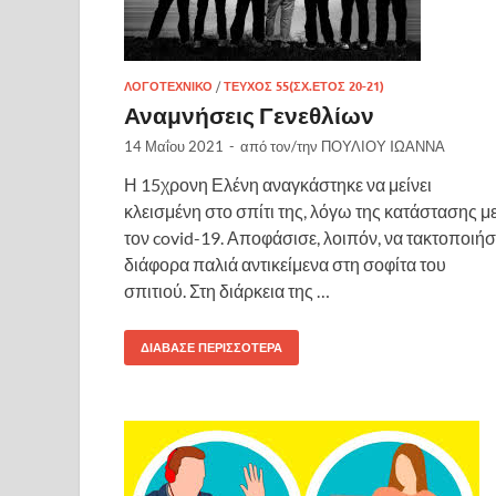
ΛΟΓΟΤΕΧΝΙΚΌ
/
ΤΕΎΧΟΣ 55(ΣΧ.ΈΤΟΣ 20-21)
Αναμνήσεις Γενεθλίων
14 Μαΐου 2021
-
από τον/την
ΠΟΥΛΙΟΥ IΩΑΝΝΑ
Η 15χρονη Ελένη αναγκάστηκε να μείνει
κλεισμένη στο σπίτι της, λόγω της κατάστασης μ
τον covid-19. Αποφάσισε, λοιπόν, να τακτοποιήσ
διάφορα παλιά αντικείμενα στη σοφίτα του
σπιτιού. Στη διάρκεια της …
ΔΙΆΒΑΣΕ ΠΕΡΙΣΣΌΤΕΡΑ