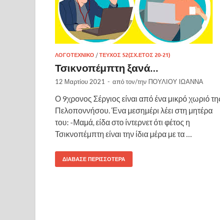
ΛΟΓΟΤΕΧΝΙΚΌ
/
ΤΕΎΧΟΣ 52(ΣΧ.ΈΤΟΣ 20-21)
Τσικνοπέμπτη ξανά…
12 Μαρτίου 2021
-
από τον/την
ΠΟΥΛΙΟΥ IΩΑΝΝΑ
Ο 9χρονος Σέργιος είναι από ένα μικρό χωριό τη
Πελοποννήσου. Ένα μεσημέρι λέει στη μητέρα
του: -Μαμά, είδα στο ίντερνετ ότι φέτος η
Τσικνοπέμπτη είναι την ίδια μέρα με τα …
ΔΙΆΒΑΣΕ ΠΕΡΙΣΣΌΤΕΡΑ