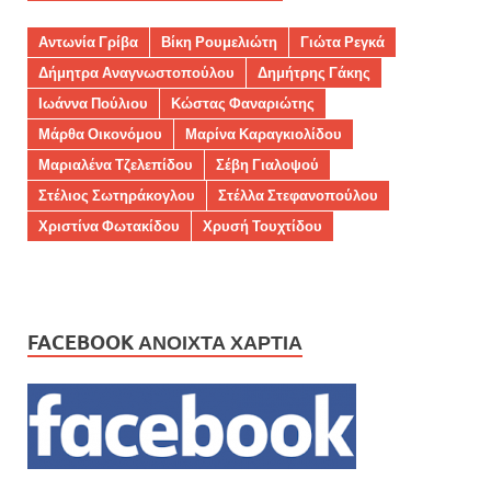
Αντωνία Γρίβα
Βίκη Ρουμελιώτη
Γιώτα Ρεγκά
Δήμητρα Αναγνωστοπούλου
Δημήτρης Γάκης
Ιωάννα Πούλιου
Κώστας Φαναριώτης
Μάρθα Οικονόμου
Μαρίνα Καραγκιολίδου
Μαριαλένα Τζελεπίδου
Σέβη Γιαλοψού
Στέλιος Σωτηράκογλου
Στέλλα Στεφανοπούλου
Χριστίνα Φωτακίδου
Χρυσή Τουχτίδου
FACEBOOK ΑΝΟΙΧΤΆ ΧΑΡΤΙΆ