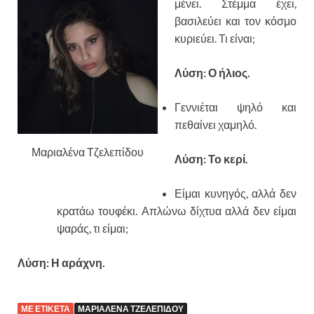
μένει. Στέμμα έχει,
βασιλεύει και τον κόσμο
κυριεύει. Τι είναι;
Λύση: Ο ήλιος.
Γεννιέται ψηλό και
πεθαίνει χαμηλό.
Μαριαλένα Τζελεπίδου
Λύση: Το κερί.
Είμαι κυνηγός, αλλά δεν
κρατάω τουφέκι. Απλώνω δίχτυα αλλά δεν είμαι
ψαράς, τι είμαι;
Λύση: Η αράχνη.
ΜΕ ΕΤΙΚΈΤΑ
ΜΑΡΙΑΛΈΝΑ ΤΖΕΛΕΠΊΔΟΥ