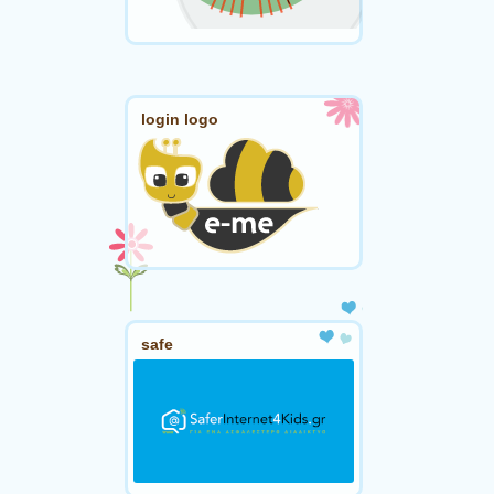
login logo
safe