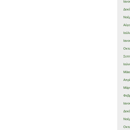
Ιανο
Δεκέ
Νοέμ
Αύγο
Ιούλ
Ιανο
Οκτώ
Σεπτ
Ιούν
Μάιο
Απρί
Μάρτ
Φεβρ
Ιανο
Δεκέ
Νοέμ
Οκτώ