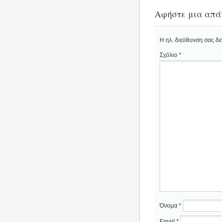
Αφήστε μια απά
Η ηλ. διεύθυνση σας δε
Σχόλιο
*
Όνομα
*
Email
*