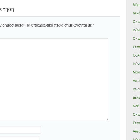
Μάρτ
ντηση
Δεκέ
Οκτώ
ν δημοσιεύεται.
Τα υποχρεωτικά πεδία σημειώνονται με
*
Ιούν
Οκτώ
Σεπτ
Ιούλ
Ιούν
Μάιο
Απρί
Ιανο
Δεκέ
Νοέμ
Οκτώ
Σεπτ
Αύγο
Ιούν