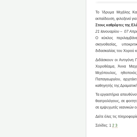
Το Ίδρυμα Μιχάλης Κακ
εκπαίδευση, φιλοξενεί γι
Στους καθρέφτες της Ελ
21 Ιανουαρίου – 07 Απρ
Ο κύκλος περιλαμβάνε
σκηνοθεσίας, υποκριτι
διδασκαλίας του Χορού 
Διδάσκουν οι Αντιγόνη 
Χοροθέαμα, Άννα Μαχα
Μιχόπουλος, ηθοποιό
Παπαγεωργίου, αρχιτέκ
καθηγητής της Δραματικ
Τα εργαστήρια απευθύνοντ
θεατρολόγους, σε φοιτη
σε εμψυχωτές νεανικών 
Δείτε όλες τις πληροφορί
Σελίδες:
1
2
3