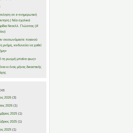
8
κληση σε e-ενημερωτική
ντηση | Νέα σχολικά
ιρίδια Νεοελλ. Γλώσσας (Α’
ίου)
ν σκοτωνόμαστε ποιανού
ι η μνήμη, κινδυνεύει να χαθεί
ήμη»
 τη ρωγμή μπαίνει φως»
όνια κι ένας μήνας δικαστικής
άχης
ρα
ιος 2026
(3)
ιος 2026
(1)
μβριος 2025
(1)
βριος 2025
(1)
ιος 2025
(1)