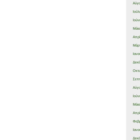
Αύγο
Ιούλ
Ιούν
Μάιο
Απρί
Μάρτ
Ιανο
Δεκέ
Οκτώ
Σεπτ
Αύγο
Ιούν
Μάιο
Απρί
Φεβρ
Ιανο
Δεκέ