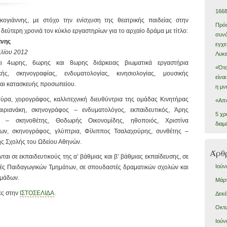
166
ογιάννης, με στόχο την ενίσχυση της θεατρικής παιδείας στην
Πρόσ
α δεύτερη χρονιά τον κύκλο εργαστηρίων για το αρχαίο δράμα με τίτλο:
συνά
ένης
εγχε
ιλίου 2012
Λυκε
ι 4ωρης, 6ωρης και 8ωρης διάρκειας βιωματικά εργαστήρια
«Ότα
κής, σκηνογραφίας, ενδυματολογίας, κινησιολογίας, μουσικής
είνα
και κατασκευής προσωπείου.
η μν
Γύρα, χορογράφος, καλλιτεχνική διευθύντρια της ομάδας Κινητήρας
«Από
ιριανάκη, σκηνογράφος – ενδυματολόγος, εκπαιδευτικός, Άρης
5 χρ
ς – σκηνοθέτης, Θοδωρής Οικονομίδης, ηθοποιός, Χριστίνα
διαμ
των, σκηνογράφος, γλύπτρια, Φίλιππος Τσαλαχούρης, συνθέτης –
ής Σχολής του Ωδείου Αθηνών.
Άρθ
αι σε εκπαιδευτικούς της α’ βάθμιας και β’ βάθμιας εκπαίδευσης, σε
Ιούν
τές Παιδαγωγικών Τμημάτων, σε σπουδαστές δραματικών σχολών και
ομάδων.
Μάρτ
ες στην
ΙΣΤΟΣΕΛΙΔΑ
.
Δεκέ
Οκτώ
Ιούν