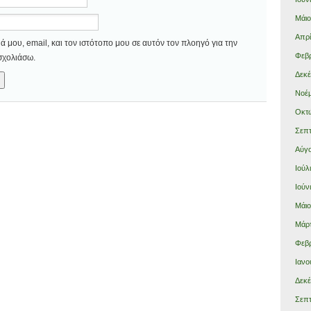
Μάιο
Απρί
 μου, email, και τον ιστότοπο μου σε αυτόν τον πλοηγό για την
Φεβρ
σχολιάσω.
Δεκέ
Νοέμ
Οκτώ
Σεπτ
Αύγο
Ιούλ
Ιούν
Μάιο
Μάρτ
Φεβρ
Ιανο
Δεκέ
Σεπτ