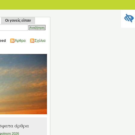
Οι γονείς είπαν
eed
Άρθρα
Σχόλια
σφατα άρθρα
οίτηση 2026