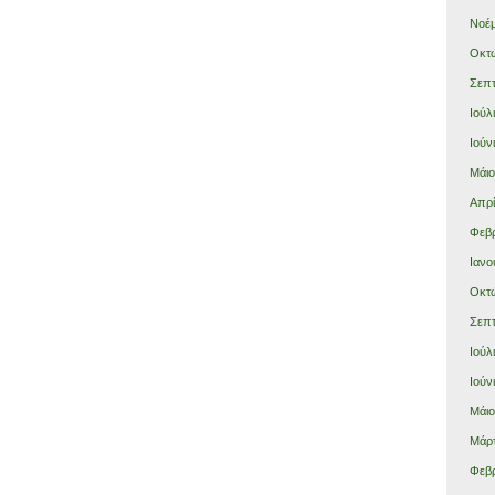
Νοέμ
Οκτώ
Σεπτ
Ιούλ
Ιούν
Μάιο
Απρί
Φεβρ
Ιανο
Οκτώ
Σεπτ
Ιούλ
Ιούν
Μάιο
Μάρτ
Φεβρ