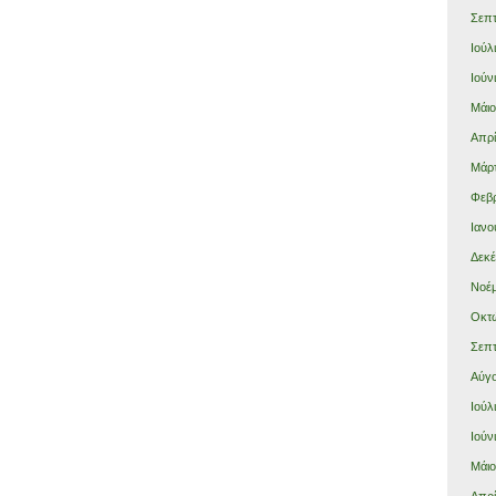
Σεπτ
Ιούλ
Ιούν
Μάιο
Απρί
Μάρτ
Φεβρ
Ιανο
Δεκέ
Νοέμ
Οκτώ
Σεπτ
Αύγο
Ιούλ
Ιούν
Μάιο
Απρί