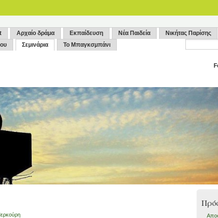
t
Αρχαίο δράμα
Εκπαίδευση
Νέα Παιδεία
Νικήτας Παρίσης
ρου
Σεμινάρια
Το Μπαγκσμπάνι
F
Πρό
ερκούρη
Aποφ