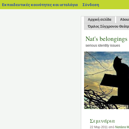
blogs.sch.gr
Εκπαιδευτικές κοινότητες και ιστολόγια
Σύνδεση
Αρχική σελίδα
Abou
Όμιλος Σύγχρονου Θεάτ
Nat's belongings
serious identity issues
Σεμινάρια
22 Μαρ 2011 από
Νατάσα Μ