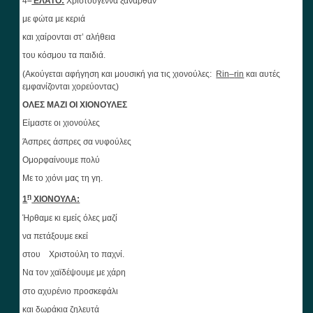
4
ΕΛΑΤΟ:
Χριστούγεννα ξανάρθαν
με φώτα με κεριά
και χαίρονται στ’ αλήθεια
του κόσμου τα παιδιά.
(Ακούγεται αφήγηση και μουσική για τις χιονούλες:
Rin
–
rin
και αυτές
εμφανίζονται χορεύοντας)
ΟΛΕΣ ΜΑΖΙ ΟΙ ΧΙΟΝΟΥΛΕΣ
Είμαστε οι χιονούλες
Άσπρες άσπρες σα νυφούλες
Ομορφαίνουμε πολύ
Με το χιόνι μας τη γη.
η
1
ΧΙΟΝΟΥΛΑ:
Ήρθαμε κι εμείς όλες μαζί
να πετάξουμε εκεί
στου Χριστούλη το παχνί.
Να τον χαϊδέψουμε με χάρη
στο αχυρένιο προσκεφάλι
και δωράκια ζηλευτά