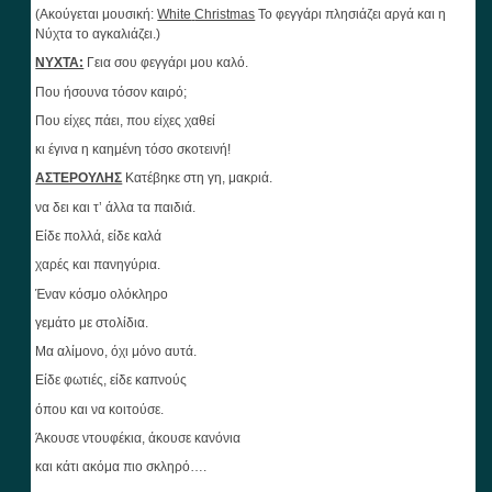
(Ακούγεται μουσική:
White
Christmas
To φεγγάρι πλησιάζει αργά και η
Νύχτα το αγκαλιάζει.)
ΝΥΧΤΑ:
Γεια σου φεγγάρι μου καλό.
Που ήσουνα τόσον καιρό;
Που είχες πάει, που είχες χαθεί
κι έγινα η καημένη τόσο σκοτεινή!
ΑΣΤΕΡΟΥΛΗΣ
Κατέβηκε στη γη, μακριά.
να δει και τ’ άλλα τα παιδιά.
Είδε πολλά, είδε καλά
χαρές και πανηγύρια.
Έναν κόσμο ολόκληρο
γεμάτο με στολίδια.
Μα αλίμονο, όχι μόνο αυτά.
Είδε φωτιές, είδε καπνούς
όπου και να κοιτούσε.
Άκουσε ντουφέκια, άκουσε κανόνια
και κάτι ακόμα πιο σκληρό….