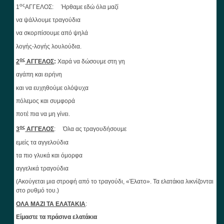
ος
1
ΑΓΓΕΛΟΣ: Ήρθαμε εδώ όλα μαζί
να ψάλλουμε τραγούδια
να σκορπίσουμε από ψηλά
λογής-λογής λουλούδια.
ος
2
ΑΓΓΕΛΟΣ
:
Χαρά να δώσουμε στη γη
αγάπη και ειρήνη
και να ευχηθούμε ολόψυχα
πόλεμος και συμφορά
ποτέ πια να μη γίνει.
ος
3
ΑΓΓΕΛΟΣ
: Όλα ας τραγουδήσουμε
εμείς τα αγγελούδια
τα πιο γλυκά και όμορφα
αγγελικά τραγούδια
(Ακούγεται μια στροφή από το τραγούδι, «Έλατο». Τα ελατάκια λικνίζονται
στο ρυθμό του.)
ΟΛΑ ΜΑΖΙ ΤΑ ΕΛΑΤΑΚΙΑ
:
Είμαστε τα πράσινα ελατάκια