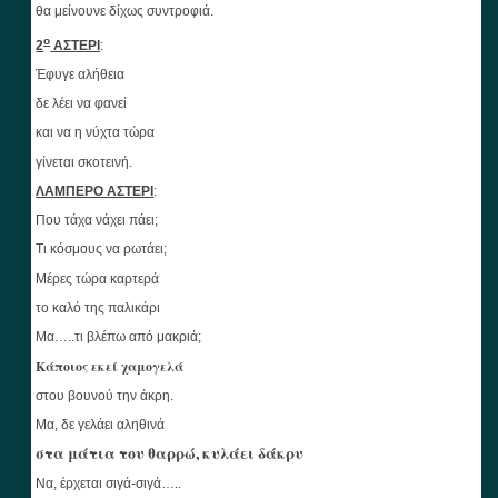
θα μείνουνε δίχως συντροφιά.
ο
2
ΑΣΤΕΡΙ
:
Έφυγε αλήθεια
δε λέει να φανεί
και να η νύχτα τώρα
γίνεται σκοτεινή.
ΛΑΜΠΕΡΟ ΑΣΤΕΡΙ
:
Που τάχα νάχει πάει;
Τι κόσμους να ρωτάει;
Μέρες τώρα καρτερά
το καλό της παλικάρι
Μα…..τι βλέπω από μακριά;
Κάποιος εκεί χαμογελά
στου βουνού την άκρη.
Μα, δε γελάει αληθινά
στα μάτια του θαρρώ, κυλάει δάκρυ
Να, έρχεται σιγά-σιγά…..