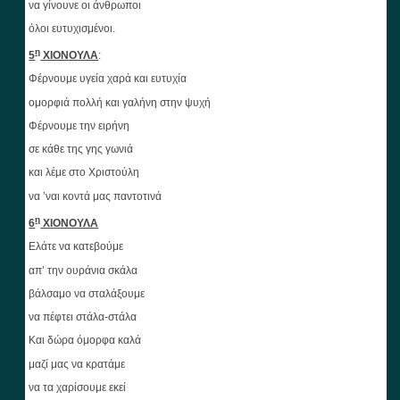
να γίνουνε οι άνθρωποι
όλοι ευτυχισμένοι.
η
5
ΧΙΟΝΟΥΛΑ
:
Φέρνουμε υγεία χαρά και ευτυχία
ομορφιά πολλή και γαλήνη στην ψυχή
Φέρνουμε την ειρήνη
σε κάθε της γης γωνιά
και λέμε στο Χριστούλη
να ’ναι κοντά μας παντοτινά
η
6
ΧΙΟΝΟΥΛΑ
Ελάτε να κατεβούμε
απ’ την ουράνια σκάλα
βάλσαμο να σταλάξουμε
να πέφτει στάλα-στάλα
Και δώρα όμορφα καλά
μαζί μας να κρατάμε
να τα χαρίσουμε εκεί