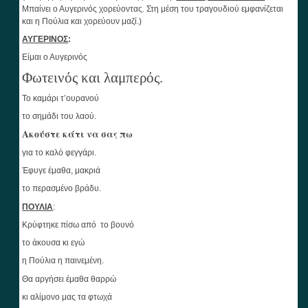
Μπαίνει ο Αυγερινός χορεύοντας. Στη μέση του τραγουδιού εμφανίζεται
και η Πούλια και χορεύουν μαζί.)
ΑΥΓΕΡΙΝΟΣ
:
Είμαι ο Αυγερινός
Φωτεινός και λαμπερός.
Το καμάρι τ’ουρανού
το σημάδι του λαού.
Ακούστε κάτι να σας πω
για το καλό φεγγάρι.
Έφυγε έμαθα, μακριά
το περασμένο βράδυ.
ΠΟΥΛΙΑ
:
Κρύφτηκε πίσω από το βουνό
το άκουσα κι εγώ
η Πούλια η παινεμένη.
Θα αργήσει έμαθα θαρρώ
κι αλίμονο μας τα φτωχά