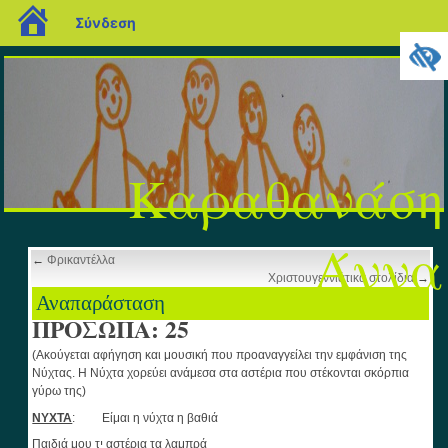
blogs.sch.gr
Σύνδεση
Καραθανάση
Άννα
←
Φρικαντέλλα
Χριστουγεννιάτικα στολίδια
→
Αναπαράσταση
ΠΡΟΣΩΠΑ: 25
(Ακούγεται αφήγηση και μουσική που προαναγγείλει την εμφάνιση της
Νύχτας. Η Νύχτα χορεύει ανάμεσα στα αστέρια που στέκονται σκόρπια
γύρω της)
ΝΥΧΤΑ
: Είμαι η νύχτα η βαθιά
Παιδιά μου τי αστέρια τα λαμπρά