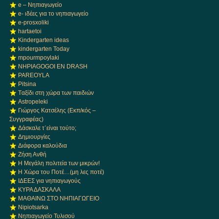
e – Νηπιαγωγείο
e- ιδέες για το νηπιαγωγείο
e-prosxoliki
hartaetoi
Kindergarten ideas
kindergarten Today
mpourmpoylaki
NHPIAGOGOI EN DRASH
PAREOYLA
Pitsina
Tαξίδι στη χώρα των παιδιών
Αstropeleki
Γιώργος Κατσέλης (Εκπ/κός –
Συγγραφέας)
Δάσκαλε τ΄είναι τούτο;
Δημιουργίες
Διάφορα καλούδια
Ζήση Ανθή
Η Μεγάλη πολιτεία των μικρών!
Η Χώρα του Ποτέ…(μη λες ποτέ)
ΙΔΕΕΣ για νηπιαγωγούς
ΚΥΡΑ ΔΑΣΚΑΛΑ
ΜΑΘΑΙΝΩ ΣΤΟ ΝΗΠΙΑΓΩΓΕΙΟ
Νipiotsarka
Νηπιαγωγείο Τυλισού