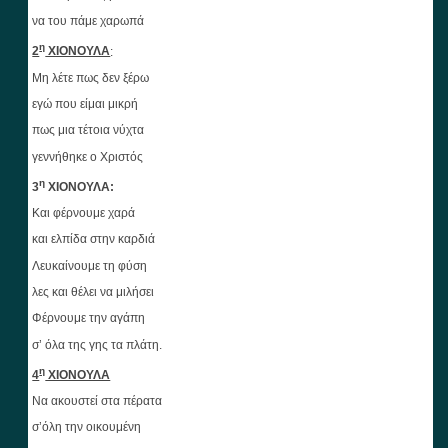
να του πάμε χαρωπά
η
2
ΧΙΟΝΟΥΛΑ
:
Μη λέτε πως δεν ξέρω
εγώ που είμαι μικρή
πως μια τέτοια νύχτα
γεννήθηκε ο Χριστός
η
3
ΧΙΟΝΟΥΛΑ:
Και φέρνουμε χαρά
και ελπίδα στην καρδιά
Λευκαίνουμε τη φύση
λες και θέλει να μιλήσει
Φέρνουμε την αγάπη
σ’ όλα της γης τα πλάτη.
η
4
ΧΙΟΝΟΥΛΑ
Να ακουστεί στα πέρατα
σ’όλη την οικουμένη