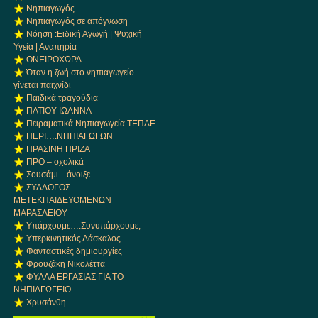
Νηπιαγωγός
Νηπιαγωγός σε απόγνωση
Νόηση :Ειδική Αγωγή | Ψυχική
Υγεία | Αναπηρία
ΟΝΕΙΡΟΧΩΡΑ
Όταν η ζωή στο νηπιαγωγείο
γίνεται παιχνίδι
Παιδικά τραγούδια
ΠΑΤΙΟΥ ΙΩΑΝΝΑ
Πειραματικά Νηπιαγωγεία ΤΕΠΑΕ
ΠΕΡΙ….ΝΗΠΙΑΓΩΓΩΝ
ΠΡΑΣΙΝΗ ΠΡΙΖΑ
ΠΡΟ – σχολικά
Σουσάμι…άνοιξε
ΣΥΛΛΟΓΟΣ
ΜΕΤΕΚΠΑΙΔΕΥΟΜΕΝΩΝ
ΜΑΡΑΣΛΕΙΟΥ
Υπάρχουμε….Συνυπάρχουμε;
Υπερκινητικός Δάσκαλος
Φανταστικές δημιουργίες
Φρουζάκη Νικολέττα
ΦΥΛΛΑ ΕΡΓΑΣΙΑΣ ΓΙΑ ΤΟ
ΝΗΠΙΑΓΩΓΕΙΟ
Χρυσάνθη