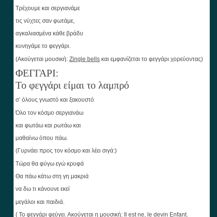
Τρέχουμε και σεργιανάμε
τις νύχτες σαν φωτάμε,
αγκαλιασμένα κάθε βράδυ
κυνηγάμε το φεγγάρι.
(Ακούγεται μουσική:
Zingle
bells
και εμφανίζεται το φεγγάρι χορεύοντας)
ΦΕΓΓΑΡΙ:
Το φεγγάρι είμαι το λαμπρό
σ’ όλους γνωστό και ξακουστό
Όλο τον κόσμο σεργιανάω
και φωτάω και ρωτάω και
μαθαίνω όπου πάω.
(Γυρνάει προς τον κόσμο και λέει σιγά:)
Τώρα θα φύγω εγώ κρυφά
Θα πάω κάτω στη γη μακριά
να δω τι κάνουνε εκεί
μεγάλοι και παιδιά.
( Το φεγγάρι φεύγει. Ακούγεται η μουσική:
Il est ne, le devin Enfant
.