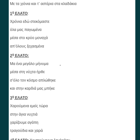
Με τα χιόνια και τ’ αστέρια στα κλαδάκια
ο
1
ΕΛΑΤΟ
:
Χρόνια εδώ στεκόμαστε
όλα μας παγωμένα
μέσα στο κρύο μοναχά
απ’όλους ξεχασμένα
ο
2
ΕΛΑΤΟ:
Μα ένα μεγάλο μήνυμα
.
μέσα στη νύχτα ήρθε
σ’όλο τον κόσμο απλώθηκε
και στην καρδιά μας μπήκε
ο
3
ΕΛΑΤΟ
:
Χαρούμενα εμείς τώρα
στην άγια νυχτιά
χαρίζουμε αγάπη
τραγούδια και χαρά
ο