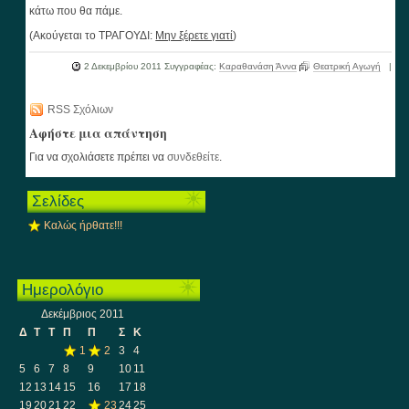
κάτω που θα πάμε.
(Ακούγεται το ΤΡΑΓΟΥΔΙ:
Μην ξέρετε γιατί
)
2 Δεκεμβρίου 2011
Συγγραφέας:
Καραθανάση Άννα
Θεατρική Αγωγή
|
RSS Σχόλιων
Αφήστε μια απάντηση
Για να σχολιάσετε πρέπει να
συνδεθείτε
.
Σελίδες
Καλώς ήρθατε!!!
Ημερολόγιο
Δεκέμβριος 2011
Δ
Τ
Τ
Π
Π
Σ
Κ
1
2
3
4
5
6
7
8
9
10
11
12
13
14
15
16
17
18
19
20
21
22
23
24
25