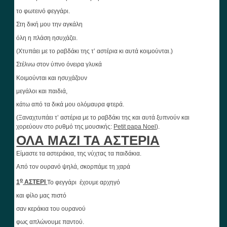
το φωτεινό φεγγάρι.
Στη δική μου την αγκάλη
όλη η πλάση ησυχάζει.
(Χτυπάει με το ραβδάκι της τ’ αστέρια κι αυτά κοιμούνται.)
Στέλνω στον ύπνο όνειρα γλυκά
Κοιμούνται και ησυχάζουν
μεγάλοι και παιδιά,
κάτω από τα δικά μου ολόμαυρα φτερά.
(Ξαναχτυπάει τ’ αστέρια με το ραβδάκι της και αυτά ξυπνούν και
χορεύουν στο ρυθμό της μουσικής:
Petit
papa
Noel
).
ΟΛΑ ΜΑΖΙ ΤΑ ΑΣΤΕΡΙΑ
Είμαστε τα αστεράκια, της νύχτας τα παιδάκια.
Από τον ουρανό ψηλά, σκορπάμε τη χαρά
ο
1
ΑΣΤΕΡΙ
Το φεγγάρι έχουμε αρχηγό
και φίλο μας πιστό
σαν κεράκια του ουρανού
φως απλώνουμε παντού.