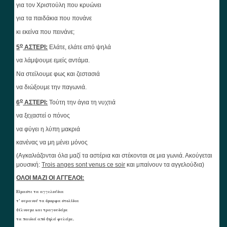
για τον Χριστούλη που κρυώνει
για τα παιδάκια που πονάνε
κι εκείνα που πεινάνε;
ο
5
ΑΣΤΕΡΙ:
Ελάτε, ελάτε από ψηλά
να λάμψουμε εμείς αντάμα.
Να στείλουμε φως και ζεστασιά
να διώξουμε την παγωνιά.
ο
6
ΑΣΤΕΡΙ:
Τούτη την άγια τη νυχτιά
να ξεχαστεί ο πόνος
να φύγει η λύπη μακριά
κανένας να μη μένει μόνος
(Αγκαλιάζονται όλα μαζί τα αστέρια και στέκονται σε μια γωνιά. Ακούγεται
μουσική:
Trois
anges
sont
venus
ce
soir
και μπαίνουν τα αγγελούδια)
ΟΛΟΙ ΜΑΖΙ ΟΙ ΑΓΓΕΛΟΙ:
Είμαστε τα αγγελούδια
τ’ ουρανού τα όμορφα στολίδια
ψέλνουμε και τραγουδάμε
τα παιδιά από ψηλά φυλάμε.