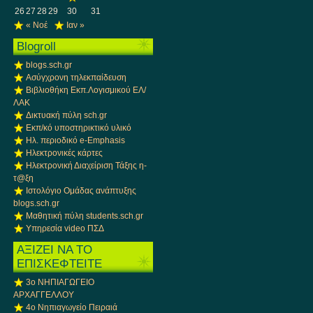
26
27
28
29
30
31
« Νοέ
Ιαν »
Blogroll
blogs.sch.gr
Ασύγχρονη τηλεκπαίδευση
Βιβλιοθήκη Εκπ.Λογισμικού ΕΛ/
ΛΑΚ
Δικτυακή πύλη sch.gr
Εκπ/κό υποστηρικτικό υλικό
Ηλ. περιοδικό e-Emphasis
Ηλεκτρονικές κάρτες
Ηλεκτρονική Διαχείριση Τάξης η-
τ@ξη
Ιστολόγιο Ομάδας ανάπτυξης
blogs.sch.gr
Μαθητική πύλη students.sch.gr
Υπηρεσία video ΠΣΔ
ΑΞΙΖΕΙ ΝΑ ΤΟ
ΕΠΙΣΚΕΦΤΕΙΤΕ
3ο ΝΗΠΙΑΓΩΓΕΙΟ
ΑΡΧΑΓΓΕΛΛΟΥ
4ο Νηπιαγωγείο Πειραιά