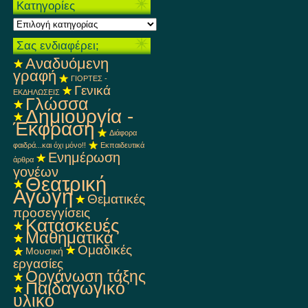
Kατηγορίες
Kατηγορίες
Σας ενδιαφέρει;
Αναδυόμενη
γραφή
ΓΙΟΡΤΕΣ -
Γενικά
ΕΚΔΗΛΩΣΕΙΣ
Γλώσσα
Δημιουργία -
Έκφραση
Διάφορα
φαιδρά...και όχι μόνο!!
Εκπαιδευτικά
Ενημέρωση
άρθρα
γονέων
Θεατρική
Αγωγή
Θεματικές
προσεγγίσεις
Κατασκευές
Μαθηματικά
Ομαδικές
Μουσική
εργασίες
Οργάνωση τάξης
Παιδαγωγικό
υλικό