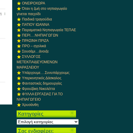
ΟΝΕΙΡΟΧΩΡΑ
Όταν η ζωή στο νηπιαγωγείο
γίνεται παιχνίδι
γή
|
Παιδικά τραγούδια
ΠΑΤΙΟΥ ΙΩΑΝΝΑ
Πειραματικά Νηπιαγωγεία ΤΕΠΑΕ
ΠΕΡΙ….ΝΗΠΙΑΓΩΓΩΝ
ΠΡΑΣΙΝΗ ΠΡΙΖΑ
ΠΡΟ – σχολικά
Σουσάμι…άνοιξε
ΣΥΛΛΟΓΟΣ
ΜΕΤΕΚΠΑΙΔΕΥΟΜΕΝΩΝ
ΜΑΡΑΣΛΕΙΟΥ
Υπάρχουμε….Συνυπάρχουμε;
Υπερκινητικός Δάσκαλος
Φανταστικές δημιουργίες
Φρουζάκη Νικολέττα
ΦΥΛΛΑ ΕΡΓΑΣΙΑΣ ΓΙΑ ΤΟ
ΝΗΠΙΑΓΩΓΕΙΟ
Χρυσάνθη
Kατηγορίες
Kατηγορίες
Σας ενδιαφέρει;