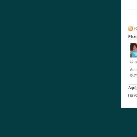
R
Μια
10 Ι
Δυστ
φωτ
Αφή
Για ν