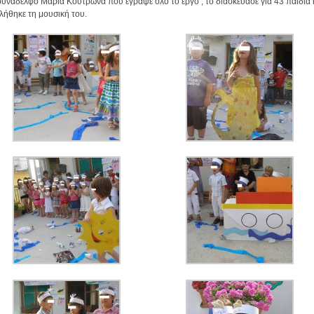
υνάδελφο Μαρία Κουτρώνα που έγραψε όλο το έργο , το διασκεύασε για 43 παιδιά 
λήθηκε τη μουσική του.