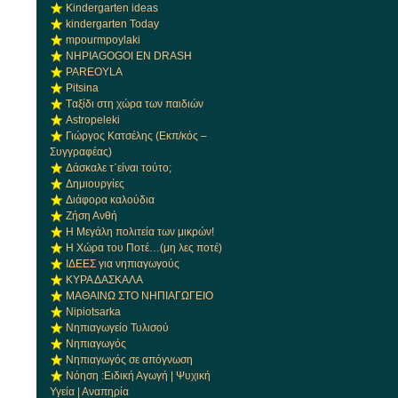
Kindergarten ideas
kindergarten Today
mpourmpoylaki
NHPIAGOGOI EN DRASH
PAREOYLA
Pitsina
Tαξίδι στη χώρα των παιδιών
Αstropeleki
Γιώργος Κατσέλης (Εκπ/κός –
Συγγραφέας)
Δάσκαλε τ΄είναι τούτο;
Δημιουργίες
Διάφορα καλούδια
Ζήση Ανθή
Η Μεγάλη πολιτεία των μικρών!
Η Χώρα του Ποτέ…(μη λες ποτέ)
ΙΔΕΕΣ για νηπιαγωγούς
ΚΥΡΑ ΔΑΣΚΑΛΑ
ΜΑΘΑΙΝΩ ΣΤΟ ΝΗΠΙΑΓΩΓΕΙΟ
Νipiotsarka
Νηπιαγωγείο Τυλισού
Νηπιαγωγός
Νηπιαγωγός σε απόγνωση
Νόηση :Ειδική Αγωγή | Ψυχική
Υγεία | Αναπηρία