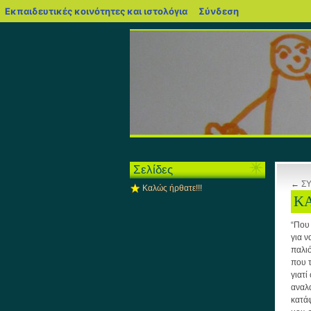
blogs.sch.gr
Εκπαιδευτικές κοινότητες και ιστολόγια
Σύνδεση
Σελίδες
←
Σ
Καλώς ήρθατε!!!
ΚΑ
“Που 
για ν
παλιό
που 
γιατί
αναλ
κατά