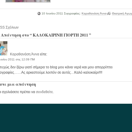
10 Ιουνίου 2011
Συγγραφέας:
Καραθανάση Άννα
Θεατρική Αγω
SS Σχόλιων
 Απάντηση στο “ ΚΑΛΟΚΑΙΡΙΝΗ ΓΙΟΡΤΗ 2011 ”
Καραθανάση Άννα
είπε:
ουνίου 2011 στις 12:09 ΠΜ
υχώς δεν ξέρω γιατί σήμερα το blog μου κάνει νερά και μου απορρίπτει
ογραφίες……Ας αρκεστούμε λοιπόν σε αυτές…Καλό καλοκαίρι!!!!
στε μια απάντηση
α σχολιάσετε πρέπει να
συνδεθείτε
.