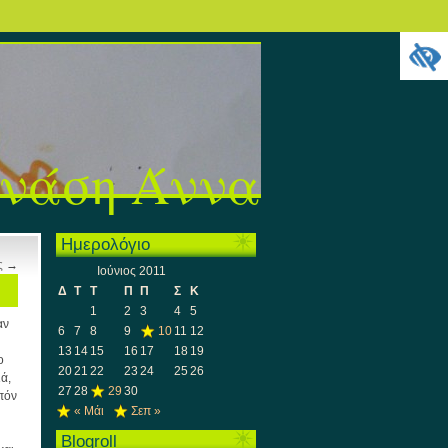
νάση Άννα
Ημερολόγιο
ς
→
Ιούνιος 2011
Δ
Τ
Τ
Π
Π
Σ
Κ
1
2
3
4
5
αν
6
7
8
9
10
11
12
13
14
15
16
17
18
19
ο
20
21
22
23
24
25
26
ά,
27
28
29
30
πόν
« Μάι
Σεπ »
Blogroll