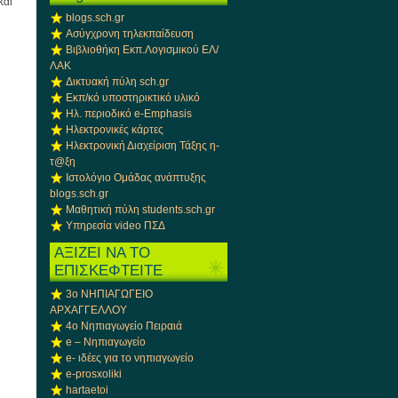
και
blogs.sch.gr
Ασύγχρονη τηλεκπαίδευση
Βιβλιοθήκη Εκπ.Λογισμικού ΕΛ/
ΛΑΚ
Δικτυακή πύλη sch.gr
Εκπ/κό υποστηρικτικό υλικό
Ηλ. περιοδικό e-Emphasis
Ηλεκτρονικές κάρτες
Ηλεκτρονική Διαχείριση Τάξης η-
τ@ξη
Ιστολόγιο Ομάδας ανάπτυξης
blogs.sch.gr
Μαθητική πύλη students.sch.gr
Υπηρεσία video ΠΣΔ
ΑΞΙΖΕΙ ΝΑ ΤΟ
ΕΠΙΣΚΕΦΤΕΙΤΕ
3ο ΝΗΠΙΑΓΩΓΕΙΟ
ΑΡΧΑΓΓΕΛΛΟΥ
4ο Νηπιαγωγείο Πειραιά
e – Νηπιαγωγείο
e- ιδέες για το νηπιαγωγείο
e-prosxoliki
hartaetoi