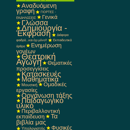
Αναδυόμενη
γραφή
ΓΙΟΡΤΕΣ -
Γενικά
ΕΚΔΗΛΩΣΕΙΣ
Γλώσσα
Δημιουργία -
Έκφραση
Διάφορα
φαιδρά...και όχι μόνο!!
Εκπαιδευτικά
Ενημέρωση
άρθρα
γονέων
Θεατρική
Αγωγή
Θεματικές
προσεγγίσεις
Κατασκευές
Μαθηματικά
Ομαδικές
Μουσική
εργασίες
Οργάνωση τάξης
Παιδαγωγικό
υλικό
Περιβαλλοντική
Τα
εκπαίδευση
βιβλία μας
Φυσικές
Υπολογιστής