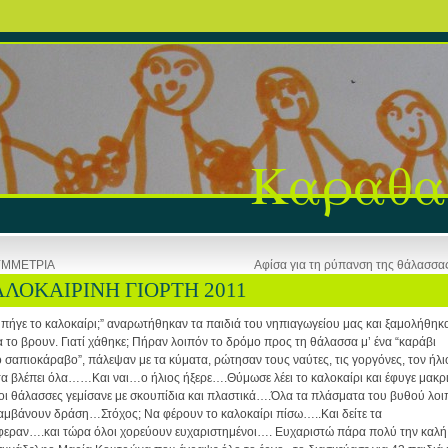
Καραθα
ΥΜΜΕΤΡΙΑ
Aφίσα για τη ρύπανση της θάλασσα
ΛΟΚΑΙΡΙΝΗ ΓΙΟΡΤΗ 2011
πήγε το καλοκαίρι;” αναρωτήθηκαν τα παιδιά του νηπιαγωγείου μας και ξαμολήθηκ
α το βρουν. Γιατί χάθηκε; Πήραν λοιπόν το δρόμο προς τη θάλασσα μ’ ένα “καράβι
 σαπιοκάραβο”, πάλεψαν με τα κύματα, ρώτησαν τους ναύτες, τις γοργόνες, τον ήλι
τα βλέπει όλα……Και ναι…ο ήλιος ήξερε….Θύμωσε λέει το καλοκαίρι και έφυγε μακρι
 οι θάλασσες γεμίσανε με σκουπίδια και πλαστικά….Όλα τα πλάσματα του βυθού λοι
αμβάνουν δράση…Στόχος; Να φέρουν το καλοκαίρι πίσω…..Και δείτε τα
φεραν….και τώρα όλοι χορεύουν ευχαριστημένοι…. Ευχαριστώ πάρα πολύ την καλή