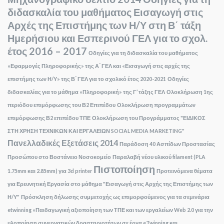
διδασκαλία του μαθήματος Εισαγωγή στις
Αρχές της Επιστήμης των Η/Υ στη Β΄ τάξη
Ημερήσιου και Εσπερινού ΓΕΛ για το σχολ.
έτος 2016 – 2017
Οδηγίες για τη διδασκαλία του μαθήματος
«Εφαρμογές Πληροφορικής» της Α ́ ΓΕΛ και «Εισαγωγή στις αρχές της
επιστήμης των Η/Υ» της Β ́ ΓΕΛ για το σχολικό έτος 2020-2021
Οδηγίες
διδασκαλίας για το μάθημα «Πληροφορική» της Γ’ τάξης ΓΕΛ
Ολοκλήρωση 1ης
περιόδου επιμόρφωσης του Β2 Επιπέδου
Ολοκλήρωση προγραμμάτων
επιμόρφωσης Β2 επιπέδου ΤΠΕ
Ολοκλήρωση του Προγράμματος "ΕΙΔΙΚΟΣ
ΣΤΗ ΧΡΗΣΗ ΤΕΧΝΙΚΩΝ ΚΑΙ ΕΡΓΑΛΕΙΩΝ SOCIAL MEDIA MARKETING"
Πανελλαδικές Εξετάσεις 2014
Παράδοση 40 Ασπίδων Προστασίας
Προσώπου στο Βοστάνειο Νοσοκομείο
Παραλαβή νέου υλικού filament (PLA
Πιστοποίηση
1.75mm και 2.85mm) για 3d printer
Προτεινόμενα θέματα
για Ερευνητική Εργασία στο μάθημα "Εισαγωγή στις Αρχής της Επιστήμης των
Η/Υ"
Πρόσκληση δήλωσης συμμετοχής ως επιμορφούμενος για τα σεμινάρια
etwinning «Παιδαγωγική αξιοποίηση των ΤΠΕ και των εργαλείων Web 2.0 για την
υλοποίηση συνεργατικών δραστηριοτήτων σε έργα eTwinning και