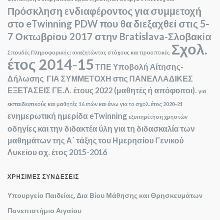
Πρόσκληση ενδιαφέροντος για συμμετοχή
στο eTwinning PDW που θα διεξαχθεί στις 5-
7 Οκτωβρίου 2017 στην Bratislava-Σλοβακία
Σχολ.
Σπουδές Πληροφορικής: αναζητώντας στόχους και προοπτικές
έτος 2014-15
ΤΠΕ
Υποβολή Αίτησης-
Δήλωσης ΓΙΑ ΣΥΜΜΕΤΟΧΗ στις ΠΑΝΕΛΛΑΔΙΚΕΣ
ΕΞΕΤΑΣΕΙΣ ΓΕ.Λ. έτους 2022 (μαθητές ή απόφοιτοι).
για
εκπαιδευτικούς και μαθητές 16 ετών και άνω
για το σχολ. έτος 2020-21
ενημερωτική ημερίδα eTwinning
εξυπηρέτηση χρηστών
οδηγίες και την διδακτέα ύλη για τη διδασκαλία των
μαθημάτων της Α΄ τάξης του Ημερησίου Γενικού
Λυκείου
σχ. έτος 2015-2016
ΧΡΉΣΙΜΕΣ ΣΥΝΔΈΣΕΙΣ
Υπουργείο Παιδείας, Δια Βίου Μάθησης και Θρησκευμάτων
Πανεπιστήμιο Αιγαίου