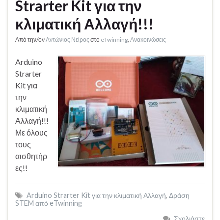
Strarter Kit για την
κλιματική Αλλαγή!!!
Από την/ον
Αντώνιος Νείρος
στο
eTwinning
,
Ανακοινώσεις
Arduino
Strarter
Kit για
την
κλιματική
Αλλαγή!!!
Με όλους
τους
αισθητήρ
ες!!
Arduino Strarter Kit για την κλιματική Αλλαγή
,
Δράση
STEM από eTwinning
Σχολιάστε