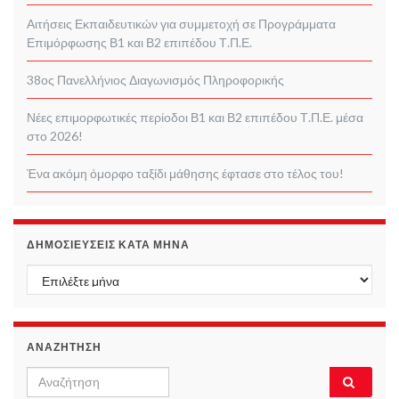
Αιτήσεις Εκπαιδευτικών για συμμετοχή σε Προγράμματα
Επιμόρφωσης Β1 και Β2 επιπέδου Τ.Π.Ε.
38ος Πανελλήνιος Διαγωνισμός Πληροφορικής
Νέες επιμορφωτικές περίοδοι Β1 και Β2 επιπέδου Τ.Π.Ε. μέσα
στο 2026!
Ένα ακόμη όμορφο ταξίδι μάθησης έφτασε στο τέλος του!
ΔΗΜΟΣΙΕΎΣΕΙΣ ΚΑΤΆ ΜΉΝΑ
Δημοσιεύσεις κατά μήνα
ΑΝΑΖΉΤΗΣΗ
Search
Αναζή
for: