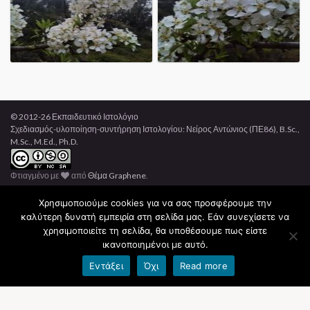
© 2012-26 Εκπαιδευτικό Ιστολόγιο
Σχεδιασμός-υλοποίηση-συντήρηση Ιστολογίου: Νείρος Αντώνιος (ΠΕ86), B.Sc.,
M.Sc., M.Ed., Ph.D.
Φτιαγμένο με
από
Θέμα Graphene
.
Χρησιμοποιούμε cookies για να σας προσφέρουμε την
Όροι χρήσης blogs.sch.gr
|
Δήλωση προσβασιμότητας
καλύτερη δυνατή εμπειρία στη σελίδα μας. Εάν συνεχίσετε να
χρησιμοποιείτε τη σελίδα, θα υποθέσουμε πως είστε
ικανοποιημένοι με αυτό.
Εντάξει
Όχι
Read more