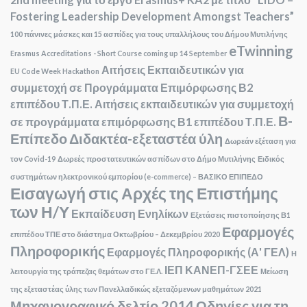
Fostering Leadership Development Amongst Teachers”
100 πάνινες μάσκες και 15 ασπίδες για τους υπαλλήλους του Δήμου Μυτιλήνης
eTwinning
Erasmus Accreditations - Short Course coming up 14 September
Αιτήσεις Εκπαιδευτικών για
EU Code Week Hackathon
συμμετοχή σε Προγράμματα Επιμόρφωσης Β2
επιπέδου Τ.Π.Ε.
Αιτήσεις εκπαιδευτικών για συμμετοχή
Β-
σε προγράμματα επιμόρφωσης Β1 επιπέδου Τ.Π.Ε.
Επίπεδο
Διδακτέα-εξεταστέα ύλη
Δωρεάν εξέταση για
τον Covid-19
Δωρεές προστατευτικών ασπίδων στο Δήμο Μυτιλήνης
Ειδικός
συστημάτων ηλεκτρονικού εμπορίου (e-commerce) – ΒΑΣΙΚΟ ΕΠΙΠΕΔΟ
Εισαγωγή στις Αρχές της Επιστήμης
των Η/Υ
Εκπαίδευση Ενηλίκων
Εξετάσεις πιστοποίησης Β1
Εφαρμογές
επιπέδου ΤΠΕ στο διάστημα Οκτωβρίου – Δεκεμβρίου 2020
Πληροφορικής
Εφαρμογές Πληροφορικής (Α' ΓΕΛ)
Η
ΙΕΠ
ΚΑΝΕΠ-ΓΣΕΕ
λειτουργία της τράπεζας θεμάτων στο ΓΕ.Λ.
Μείωση
της εξεταστέας ύλης των Πανελλαδικώς εξεταζόμενων μαθημάτων 2021
Μηχανογραφικό δελτίο 2014
Οδηγίες για τη