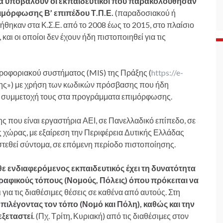
α υποβάλουν οι
εκπαιδευτικοί που παρακολούθησαν
μόρφωσης Β’ επιπέδου Τ.Π.Ε.
(παραδοσιακού ή
θηκαν στα Κ.Σ.Ε. από το 2008 έως το 2015, στο πλαίσιο
 οι οποίοι δεν έχουν ήδη πιστοποιηθεί για τις
ροφοριακού συστήματος (MIS) της Πράξης (
https://e-
σης») με χρήση των κωδικών πρόσβασης που ήδη
νη συμμετοχή τους στα προγράμματα επιμόρφωσης.
ς που είναι εργαστήρια ΑΕΙ, σε Πανελλαδικό επίπεδο, σε
ης χώρας, με εξαίρεση την Περιφέρεια Δυτικής Ελλάδας
στεθεί σύντομα, σε επόμενη περίοδο πιστοποίησης.
θε ενδιαφερόμενος εκπαιδευτικός έχει τη δυνατότητα
ραφικούς τόπους (Νομούς, Πόλεις) όπου πρόκειται να
ι για τις διαθέσιμες θέσεις σε καθένα από αυτούς. Στη
επιλέγοντας τον τόπο (Νομό και Πόλη), καθώς και την
εξεταστεί
. (Πχ. Τρίτη, Κυριακή) από τις διαθέσιμες στον