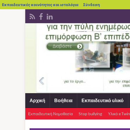
blogs.sch.gr
Εκπαιδευτικές κοινότητες και ιστολόγια
Σύνδεση
Αρχική
Βοήθεια
Εκπαιδευτικό υλικό
Εκπαιδευτική Νομοθεσία
Stop bullying
Υλικό eTwin