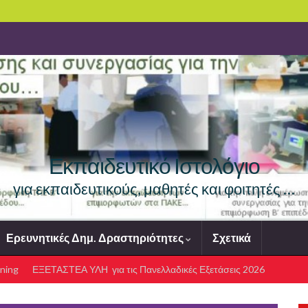
Εκπαιδευτικό Ιστολόγιο
για εκπαιδευτικούς, μαθητές και φοιτητές …
Ερευνητικές Δημ. Δραστηριότητες
Σχετικά
ning
ΕΞΕΤΑΣΤΕΑ ΥΛΗ για τις Πανελλαδικές Εξετάσεις 2026