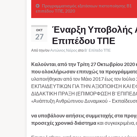
Προγραμματισμός εξετάσεων πιστοποίησης Β1
επιπέδου ΤΠΕ, 2020
Έναρξη Υποβολής 
ΟΚΤ
27
Επιπέδου ΤΠΕ
Από την/ον
Αντώνιος Νείρος
στο
Β΄ Επίπεδο ΤΠΕ
Καλούνται
,
από την Τρίτη 27 Οκτωβρίου 2020 κ
που ολοκλήρωσαν επιτυχώς τα προγράμματα
υλοποιήθηκαν από τον Μάιο 2017 έως τον Ιούλι
ΕΚΠΑΙΔΕΥΤΙΚΩΝ ΓΙΑ ΤΗΝ ΑΞΙΟΠΟΙΗΣΗ ΚΑΙ
ΔΙΔΑΚΤΙΚΗ ΠΡΑΞΗ (ΕΠΙΜΟΡΦΩΣΗ Β’ ΕΠΙΠΕΔΟΥ Τ
«Ανάπτυξη Ανθρώπινου Δυναμικού – Εκπαίδευση
να υποβάλουν αιτήσεις συμμετοχής στα προ
προσεχές χρονικό διάστημα
και συγκεκριμένα,