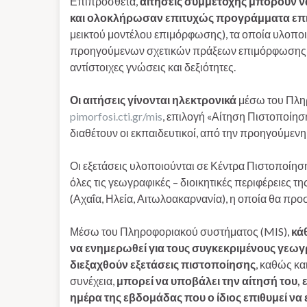
Επιπρόσθετα,
αιτήσεις συμμετοχής
μπορούν ν
και ολοκλήρωσαν επιτυχώς
προγράμματα επι
μεικτού μοντέλου επιμόρφωσης), τα οποία υλοποιή
προηγούμενων σχετικών πράξεων επιμόρφωσης, και
αντίστοιχες γνώσεις και δεξιότητες.
Οι αιτήσεις γίνονται ηλεκτρονικά
μέσω του Πλη
pimorfosi.cti.gr/mis
, επιλογή «Αίτηση Πιστοποίη
διαθέτουν οι εκπαιδευτικοί, από την προηγούμε
Οι εξετάσεις υλοποιούνται σε Κέντρα Πιστοποίηση
όλες τις γεωγραφικές – διοικητικές περιφέρειες τ
(Αχαΐα, Ηλεία, Αιτωλοακαρνανία), η οποία θα προ
Μέσω του Πληροφοριακού συστήματος (MIS),
κά
να ενημερωθεί για τους συγκεκριμένους γεωγ
διεξαχθούν εξετάσεις πιστοποίησης
, καθώς κα
συνέχεια,
μπορεί να υποβάλει την αίτησή του, 
ημέρα της εβδομάδας που ο ίδιος επιθυμεί να 