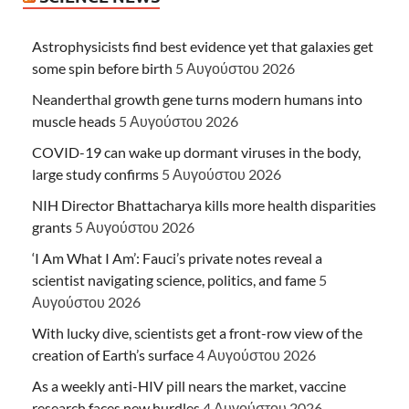
Astrophysicists find best evidence yet that galaxies get
some spin before birth
5 Αυγούστου 2026
Neanderthal growth gene turns modern humans into
muscle heads
5 Αυγούστου 2026
COVID-19 can wake up dormant viruses in the body,
large study confirms
5 Αυγούστου 2026
NIH Director Bhattacharya kills more health disparities
grants
5 Αυγούστου 2026
‘I Am What I Am’: Fauci’s private notes reveal a
scientist navigating science, politics, and fame
5
Αυγούστου 2026
With lucky dive, scientists get a front-row view of the
creation of Earth’s surface
4 Αυγούστου 2026
As a weekly anti-HIV pill nears the market, vaccine
research faces new hurdles
4 Αυγούστου 2026