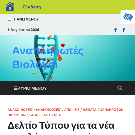
Σύνδεση
ΠΆΝΩ ΜΕΝΟΎ
6 Αυγούστου 2026
Αναπληρωτές
Βιολόγοι
ΚΎΡΙΟ ΜΕΝΟΎ
ΑΝΑΚΟΙΝΏΣΕΙΣ
/
ΑΝΑΚΟΙΝΏΣΕΙΣ
/
ΑΠΌΨΕΙΣ
/
ΘΈΜΑΤΑ ΑΝΑΠΛΗΡΩΤΏΝ
ΒΙΟΛΌΓΩΝ
/
ΚΑΤΑΓΓΕΛΊΕΣ
/
ΝΈΑ
Δελτίο Τύπου για τα νέα