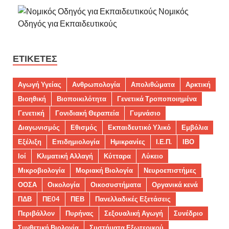
Νομικός
Οδηγός για Εκπαιδευτικούς
ΕΤΙΚΈΤΕΣ
Αγωγή Υγείας
Ανθρωπολογία
Απολιθώματα
Αρκτική
Βιοηθική
Βιοποικιλότητα
Γενετικά Τροποποιημένα
Γενετική
Γονιδιακή Θεραπεία
Γυμνάσιο
Διαγωνισμός
Εθισμός
Εκπαιδευτικό Υλικό
Εμβόλια
Εξέλιξη
Επιδημιολογία
Ημικρανίες
Ι.Ε.Π.
ΙΒΟ
Ιοί
Κλιματική Αλλαγή
Κύτταρα
Λύκειο
Μικροβιολογία
Μοριακή Βιολογία
Νευροεπιστήμες
ΟΟΣΑ
Οικολογία
Οικοσυστήματα
Οργανικά κενά
ΠΔΒ
ΠΕ04
ΠΕΒ
Πανελλαδικές Εξετάσεις
Περιβάλλον
Πυρήνας
Σεξουαλική Αγωγή
Συνέδριο
Συνθετική Βιολογία
Συστήματα Εξωτερικού