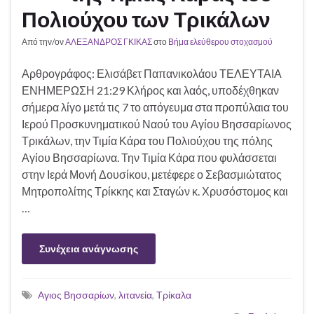
Πολιούχου των Τρικάλων
Από την/ον
ΑΛΕΞΑΝΔΡΟΣ ΓΚΙΚΑΣ
στο
Βήμα ελεύθερου στοχασμού
Αρθρογράφος: Ελισάβετ Παπανικολάου ΤΕΛΕΥΤΑΙΑ
ΕΝΗΜΕΡΩΣΗ 21:29 Κλήρος και λαός, υποδέχθηκαν
σήμερα λίγο μετά τις 7 το απόγευμα στα προπύλαια του
Ιερού Προσκυνηματικού Ναού του Αγίου Βησσαρίωνος
Τρικάλων, την Τιμία Κάρα του Πολιούχου της πόλης
Αγίου Βησσαρίωνα. Την Τιμία Κάρα που φυλάσσεται
στην Ιερά Μονή Δουσίκου, μετέφερε ο Σεβασμιώτατος
Μητροπολίτης Τρίκκης και Σταγών κ. Χρυσόστομος και
…
Συνέχεια ανάγνωσης
Αγιος Βησσαρίων
,
λιτανεία
,
Τρίκαλα