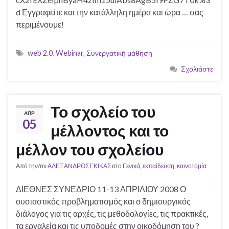
d Εγγραφείτε και την κατάλληλη ημέρα και ώρα … σας
περιμένουμε!
web 2.0
,
Webinar
,
Συνεργατική μάθηση
Σχολιάστε
Το σχολείο του
ΑΠΡ
05
μέλλοντος και το
μέλλον του σχολείου
Από την/ον
ΑΛΕΞΑΝΔΡΟΣ ΓΚΙΚΑΣ
στο
Γενικά
,
εκπαίδευση
,
καινοτομία
ΔΙΕΘΝΕΣ ΣΥΝΕΔΡΙΟ 11-13 ΑΠΡΙΛΙΟΥ 2008 Ο
ουσιαστικός προβληματισμός και ο δημιουργικός
διάλογος για τις αρχές, τις μεθοδολογίες, τις πρακτικές,
τα εργαλεία και τις υποδομές στην οικοδόμηση του ?