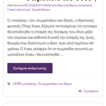
Από την/ον
ΑΛΕΞΑΝΔΡΟΣ ΓΚΙΚΑΣ
στο
Βήμα ελεύθερου στοχασμού
,
Γενικά
,
καινοτομία
,
Τεχνικά θέματα
Ο «πατέρας» του «σωματιδίου του Θεού», ο Βρετανός
φυσικός Πίτερ Χιγκς δήλωσε πεπεισμένος ότι σύντομα
θα αποδειχθεί η ύπαρξη της δύναμης που δίνει μάζα
στο σύμπαν και καθιστά δυνατή την ύπαρξη της ζωής,
θεωρία που διατύπωσε ο ίδιος πριν από περίπου 40
χρόνια. Ο Χιγκς ανέφερε ότι το σωματίδιο γνωστό ως
«μποζόνιο Χιγκς» θα εντοπισθεί …
Συνέχεια ανάγνωσης
CERN
,
μποζόνιο
,
Το σωματίδιο του Θεού
Σχολιάστε