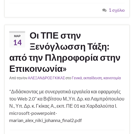
1 σχόλιο
Οι ΤΠΕ στην
ΜΑΡ
14
Ξενόγλωσση Τάξη:
από την Πληροφορία στην
Επικοινωνία»
Από την/ον
ΑΛΕΞΑΝΔΡΟΣ ΓΚΙΚΑΣ
στο
Γενικά
,
εκπαίδευση
,
καινοτομία
“Διδάσκοντας με συνεργατικά εργαλεία και εφαρμογές
του Web 2.0” κα Βιβίτσου Μ.,Υπ. Δρ. κα Λαμπρόπουλου
Ν., Υπ. Δρ. κ. Γκίκας Α., εκπ. ΠΕ 01 κα Χαρδαλούπα Ι.
microsoft-powerpoint-
marian_alex_niki_johanna_final2.pdf