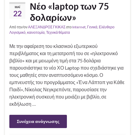
Νέο «laptop των 75
ΜΆΙ
22
δολαρίων»
Από την/ον
ΑΛΕΞΑΝΔΡΟΣ ΓΚΙΚΑΣ
στο
Internet
,
Γενικά
,
Ελέυθερο
Λογισμικό
,
καινοτομία
,
Τεχνικά θέματα
Με την αφαίρεση του κλασικού εξωτερικού
περιβλήματος και τη μετατροπή του σε «ηλεκτρονικό
βιβλίο» και με μειωμένη τιμή στα 75 δολάρια
παρουσιάστηκε το νέο ΧΟ Laptop που σχεδιάστηκε για
τους μαθητές στον αναπτυσσόμενο κόσμο. Ο
εμπνευστής του προγράμματος «Ένα Λάπτοπ για Κάθε
Παιδί», Νίκολας Νεγκρεπόντε, παρουσίασε την
ηλεκτρονική συσκευή που μοιάζει με βιβλίο, σε
εκδήλωση …
Συνέχεια ανάγνωσης