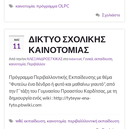
καινοτομία
,
πρόγραμμα OLPC
Σχολιάστε
ΔΙΚΤΥΟ ΣΧΟΛΙΚΗΣ
ΜΆΙ
11
ΚΑΙΝΟΤΟΜΙΑΣ
Από την/ον
ΑΛΕΞΑΝΔΡΟΣ ΓΚΙΚΑΣ
στο
Internet
,
Γενικά
,
εκπαίδευση
,
καινοτομία
,
Περιβάλλον
Πρόγραμμα Περιβαλλοντικής Εκπαίδευσης με θέμα
“Φυτεύω ένα δένδρο ή φυτό και μαθαίνω γιαυτό”, από
την Γ΄τάξη του Γυμνασίου Προαστίου Καρδίτσας, με τη
δημιουργία ενός wiki : http://fyteyw-ena-
fyto.pbwiki.com
wiki
,
εκπαίδευση
,
καινοτομία
,
περιβαλλλοντική εκπαίδευση