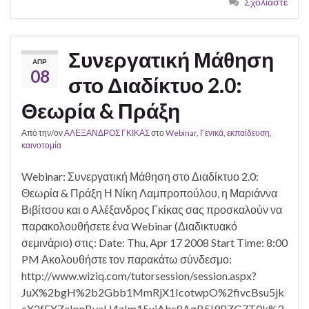
Σχολιάστε
Συνεργατική Μάθηση
ΑΠΡ
08
στο Διαδίκτυο 2.0:
Θεωρία & Πράξη
Από την/ον
ΑΛΕΞΑΝΔΡΟΣ ΓΚΙΚΑΣ
στο
Webinar
,
Γενικά
,
εκπαίδευση
,
καινοτομία
Webinar: Συνεργατική Μάθηση στο Διαδίκτυο 2.0:
Θεωρία & Πράξη Η Νίκη Λαμπροπούλου, η Μαριάννα
Βιβίτσου και ο Αλέξανδρος Γκίκας σας προσκαλούν να
παρακολουθήσετε ένα Webinar (Διαδικτυακό
σεμινάριο) στις: Date: Thu, Apr 17 2008 Start Time: 8:00
PM Ακολουθήστε τον παρακάτω σύνδεσμο:
http://www.wiziq.com/tutorsession/session.aspx?
JuX%2bgH%2b2Gbb1MmRjX1IcotwpO%2fivcBsu5jk
cX2fEXZeIpnByaH4zIm15uiAbs8AgB5I9PZG7T0k%3