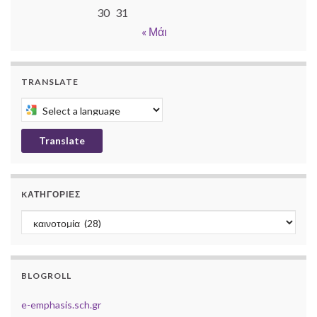
30
31
« Μάι
TRANSLATE
Select a language to translate this page
Translate
KΑΤΗΓΟΡΊΕΣ
Kατηγορίες
BLOGROLL
e-emphasis.sch.gr