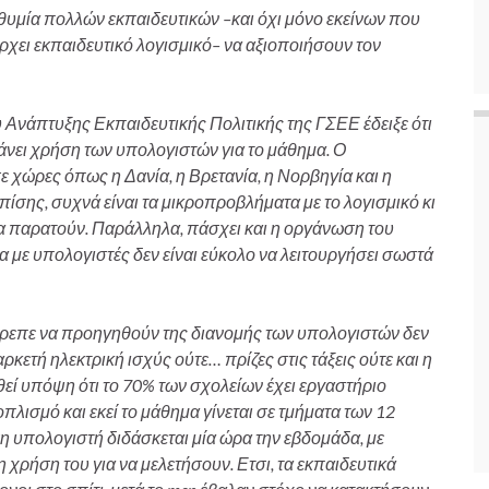
θυμία πολλών εκπαιδευτικών –και όχι μόνο εκείνων που
ρχει εκπαιδευτικό λογισμικό– να αξιοποιήσουν τον
υ Ανάπτυξης Εκπαιδευτικής Πολιτικής της ΓΣΕΕ έδειξε ότι
κάνει χρήση των υπολογιστών για το μάθημα. Ο
 χώρες όπως η Δανία, η Βρετανία, η Νορβηγία και η
ίσης, συχνά είναι τα μικροπροβλήματα με το λογισμικό κι
 τα παρατούν. Παράλληλα, πάσχει και η οργάνωση του
α με υπολογιστές δεν είναι εύκολο να λειτουργήσει σωστά
έπρεπε να προηγηθούν της διανομής των υπολογιστών δεν
αρκετή ηλεκτρική ισχύς ούτε… πρίζες στις τάξεις ούτε και η
θεί υπόψη ότι το 70% των σχολείων έχει εργαστήριο
πλισμό και εκεί το μάθημα γίνεται σε τμήματα των 12
 υπολογιστή διδάσκεται μία ώρα την εβδομάδα, με
η χρήση του για να μελετήσουν. Ετσι, τα εκπαιδευτικά