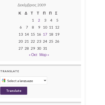
Δεκέμβριος 2009
Κ
Δ
Τ
Τ
Π
Π
Σ
1
2
3
4
5
6
7
8
9
10
11
12
13
14
15
16
17
18
19
20
21
22
23
24
25
26
27
28
29
30
31
« Οκτ
Μαρ »
TRANSLATE
Select a language to translate this page
Translate