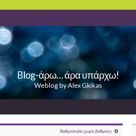
Blog-άρω… άρα υπάρχω!
Weblog by Alex Gkikas
Βαθμολογία χωρίς βαθμούς