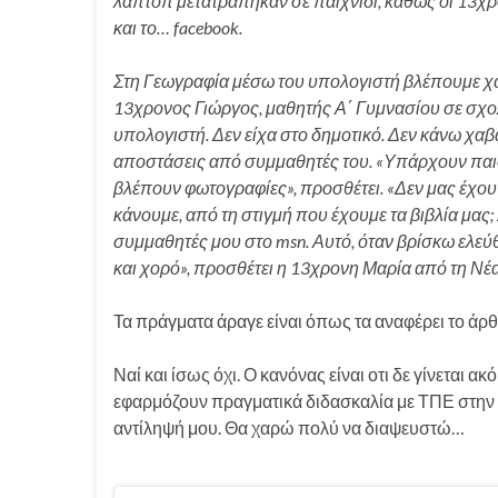
λάπτοπ μετατράπηκαν σε παιχνίδι, καθώς οι 13χρο
και το… facebook.
Στη Γεωγραφία μέσω του υπολογιστή βλέπουμε χάρτ
13χρονος Γιώργος, μαθητής Α΄ Γυμνασίου σε σχο
υπολογιστή. Δεν είχα στο δημοτικό. Δεν κάνω χα
αποστάσεις από συμμαθητές του. «Υπάρχουν παιδ
βλέπουν φωτογραφίες», προσθέτει. «Δεν μας έχουν
κάνουμε, από τη στιγμή που έχουμε τα βιβλία μας
συμμαθητές μου στο msn. Αυτό, όταν βρίσκω ελεύθ
και χορό», προσθέτει η 13χρονη Μαρία από τη Νέ
Τα πράγματα άραγε είναι όπως τα αναφέρει το άρθ
Ναί και ίσως όχι. Ο κανόνας είναι οτι δε γίνεται 
εφαρμόζουν πραγματικά διδασκαλία με ΤΠΕ στην τά
αντίληψή μου. Θα χαρώ πολύ να διαψευστώ…