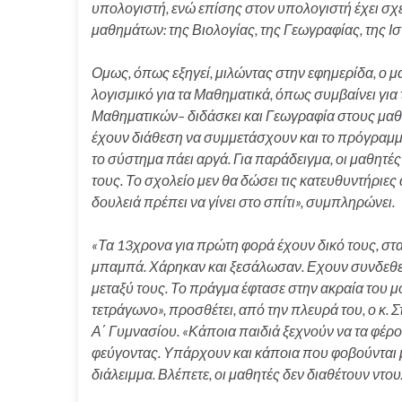
υπολογιστή, ενώ επίσης στον υπολογιστή έχει σχ
μαθημάτων: της Βιολογίας, της Γεωγραφίας, της Ι
Ομως, όπως εξηγεί, μιλώντας στην εφημερίδα, ο 
λογισμικό για τα Μαθηματικά, όπως συμβαίνει για
Μαθηματικών– διδάσκει και Γεωγραφία στους μαθητ
έχουν διάθεση να συμμετάσχουν και το πρόγραμμα
το σύστημα πάει αργά. Για παράδειγμα, οι μαθητές
τους. Το σχολείο μεν θα δώσει τις κατευθυντήριες
δουλειά πρέπει να γίνει στο σπίτι», συμπληρώνει.
«Τα 13χρονα για πρώτη φορά έχουν δικό τους, στα
μπαμπά. Χάρηκαν και ξεσάλωσαν. Εχουν συνδεθεί
μεταξύ τους. Το πράγμα έφτασε στην ακραία του μ
τετράγωνο», προσθέτει, από την πλευρά του, ο κ. Σ
Α΄ Γυμνασίου. «Κάποια παιδιά ξεχνούν να τα φέρο
φεύγοντας. Υπάρχουν και κάποια που φοβούνται μ
διάλειμμα. Βλέπετε, οι μαθητές δεν διαθέτουν ντο