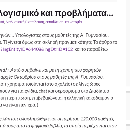
 λογισμικό και προβλήματα…
ικά
,
Διαδικτυακή Εκπαίδευση
,
εκπαίδευση
,
καινοτομία
μηνών… Υπολογιστές στους μαθητές της Α΄ Γυμνασίου.
 Τί γίνεται όμως στη σκληρή πραγματικότητα; Το άρθρο το
asp?lngEntityID=64408&lngDtrID=102
και το παραθέτω
άλι. Αυτό συμβαίνει και με τη χρήση των φορητών
 αρχές Οκτωβρίου στους μαθητές της Α΄ Γυμνασίου.
πτοπ χρησιμοποιούνται (στο σχολείο) σε λίγες ώρες
ούν για παιχνίδια, chat και σερφάρισμα στο Διαδίκτυο
κόμη περίπτωση, επιβεβαιώνεται η ελληνική κακοδαιμονία
να είναι πενιχρά. (
ς λάπτοπ ολοκληρώθηκε και οι περίπου 120.000 μαθητές
τά τους από τα ψηφιακά βιβλία, τα οποία περιέχονται στον