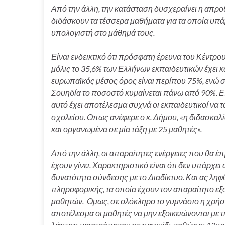
Από την άλλη, την κατάσταση δυσχεραίνει η απρο
διδάσκουν τα τέσσερα μαθήματα για τα οποία υπά
υπολογιστή στο μάθημά τους.
Είναι ενδεικτικό ότι πρόσφατη έρευνα του Κέντρο
μόλις το 35,6% των Ελλήνων εκπαιδευτικών έχει 
ευρωπαϊκός μέσος όρος είναι περίπου 75%, ενώ σε
Σουηδία το ποσοστό κυμαίνεται πάνω από 90%. Επ
αυτό έχει αποτέλεσμα συχνά οι εκπαιδευτικοί να
σχολείου. Οπως ανέφερε ο κ. Δήμου, «η διδασκαλί
και οργανωμένα σε μία τάξη με 25 μαθητές».
Από την άλλη, οι απαραίτητες ενέργειες που θα 
έχουν γίνει. Χαρακτηριστικό είναι ότι δεν υπάρχει 
δυνατότητα σύνδεσης με το Διαδίκτυο. Και ας ληφ
πληροφορικής, τα οποία έχουν τον απαραίτητο εξο
μαθητών. Ομως, σε ολόκληρο το γυμνάσιο η χρήση
αποτέλεσμα οι μαθητές να μην εξοικειώνονται με τ