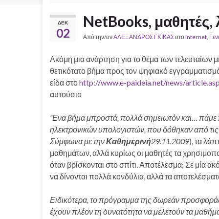
NetBooks, μαθητές,
ΔΕΚ
02
Από την/ον
ΑΛΕΞΑΝΔΡΟΣ ΓΚΙΚΑΣ
στο
Internet
,
Γεν
Ακόμη μια ανάρτηση για το θέμα των τελευταίων 
θετικότατο βήμα προς τον ψηφιακό εγγραμματισμό.
είδα στο
http://www.e-paideia.net/news/article.
αυτούσιο
“Ενα βήμα μπροστά, πολλά σημειωτόν και… πάμε π
ηλεκτρονικών υπολογιστών, που δόθηκαν από τις
Σύμφωνα με την
Καθημερινή
29.11.2009
), τα λά
μαθημάτων, αλλά κυρίως οι μαθητές τα χρησιμοποι
όταν βρίσκονται στο σπίτι. Αποτέλεσμα; Σε μία α
να δίνονται πολλά κονδύλια, αλλά τα αποτελέσματα 
Ειδικότερα, το πρόγραμμα της δωρεάν προσφορά
έχουν πλέον τη δυνατότητα να μελετούν τα μαθήμα