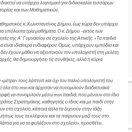
εδιαστεί να υπάρχει λογισμικό για διδασκαλία τεσσάρων
στορίας και των Μαθηματικών.
μαθηματικός κ. Κωνσταντίνος Δήμου, έως τώρα δεν υπάρχει
 τα υπόλοιπα τρία μαθήματα. Ο κ. Δήμου –εκτός των
ές της Α΄ Γυμνασίου σε σχολείο της Αττικής. «Τα παιδιά
 είναι ιδιαίτερα ενδιαφέρον. Ομως, υπάρχουν εμπόδια και
 δεν έχουν μάθει να αξιοποιούν τον υπολογιστή στη μελέτη
 αρχές, θα δημιουργήσει τις συνθήκες, αλλά η κύρια
 «μέτρα» τους λάπτοπ και όχι τον παλιό υπολογιστή του
 όλα στο msn και άρχισαν να συνομιλούν διαδικτυακά
ορφή να συνομιλούν μέσω msn παιδιά, που μένουν στο ίδιο
τράτος Στρατηγάκης, καθηγητής ο ίδιος και με παιδί στην
υν στο σχολείο, κάποια άλλα τα ξεχνούν στην τάξη
ήπως τους τα κλέψουν και τα παίρνουν μαζί τους στο
υλάπια για να τα φυλάξουν στο σχολείο», προσθέτει.