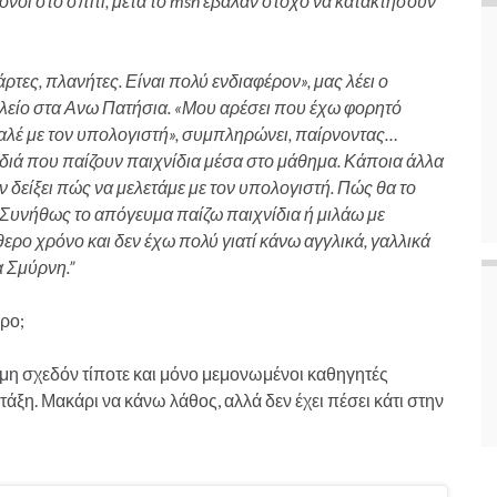
νοι στο σπίτι, μετά το msn έβαλαν στόχο να κατακτήσουν
ες, πλανήτες. Είναι πολύ ενδιαφέρον», μας λέει ο
λείο στα Ανω Πατήσια. «Μου αρέσει που έχω φορητό
βαλέ με τον υπολογιστή», συμπληρώνει, παίρνοντας…
ιά που παίζουν παιχνίδια μέσα στο μάθημα. Κάποια άλλα
 δείξει πώς να μελετάμε με τον υπολογιστή. Πώς θα το
; Συνήθως το απόγευμα παίζω παιχνίδια ή μιλάω με
ερο χρόνο και δεν έχω πολύ γιατί κάνω αγγλικά, γαλλικά
α Σμύρνη.”
ρο;
ακόμη σχεδόν τίποτε και μόνο μεμονωμένοι καθηγητές
ξη. Μακάρι να κάνω λάθος, αλλά δεν έχει πέσει κάτι στην