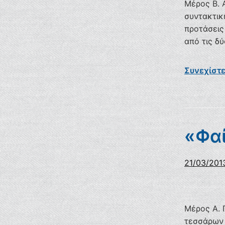
Μέρος B. 
συντακτικ
προτάσεις
από τις δ
Συνεχίστ
«Φαί
21/03/201
Μέρος Α. 
τεσσάρων 