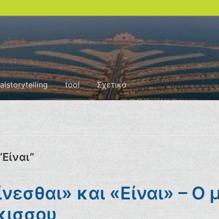
talstorytelling
tool
Σχετικά
“Είναι”
νεσθαι» και «Είναι» – Ο 
κισσου