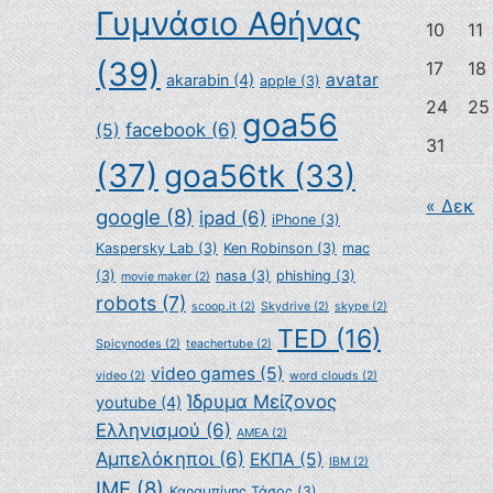
Γυμνάσιο Αθήνας
10
11
(39)
17
18
avatar
akarabin
(4)
apple
(3)
24
25
goa56
facebook
(6)
(5)
31
(37)
goa56tk
(33)
« Δεκ
google
(8)
ipad
(6)
iPhone
(3)
Kaspersky Lab
(3)
Ken Robinson
(3)
mac
(3)
nasa
(3)
phishing
(3)
movie maker
(2)
robots
(7)
scoop.it
(2)
Skydrive
(2)
skype
(2)
TED
(16)
Spicynodes
(2)
teachertube
(2)
video games
(5)
video
(2)
word clouds
(2)
Ίδρυμα Μείζονος
youtube
(4)
Ελληνισμού
(6)
ΑΜΕΑ
(2)
Αμπελόκηποι
(6)
ΕΚΠΑ
(5)
ΙΒΜ
(2)
ΙΜΕ
(8)
Καραμπίνης Τάσος
(3)