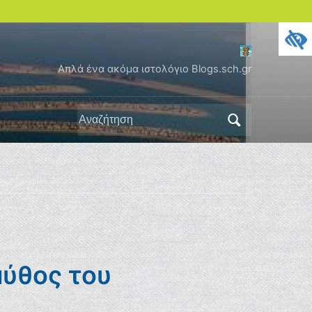
Απλά ένα ακόμα ιστολόγιο Blogs.sch.gr
Αναζήτηση
για:
μύθος του