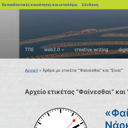
blogs.sch.gr
Εκπαιδευτικές κοινότητες και ιστολόγια
Σύνδεση
ΤΠΕ
web2.0
creative writing
digi
Αρχική
»
Άρθρα με ετικέτα '“Φαίνεσθαι” και “Είναι”'
Αρχείο ετικέτας
“Φαίνεσθαι” και 
«Φαί
Νάρ