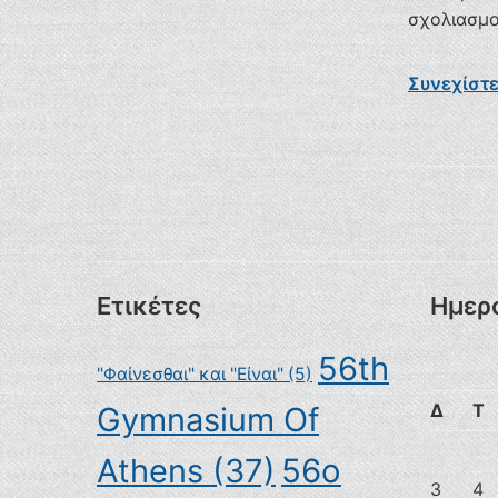
σχολιασμο
Συνεχίστ
Ετικέτες
Ημερ
56th
"Φαίνεσθαι" και "Είναι"
(5)
Δ
Τ
Gymnasium Of
Athens
(37)
56ο
3
4