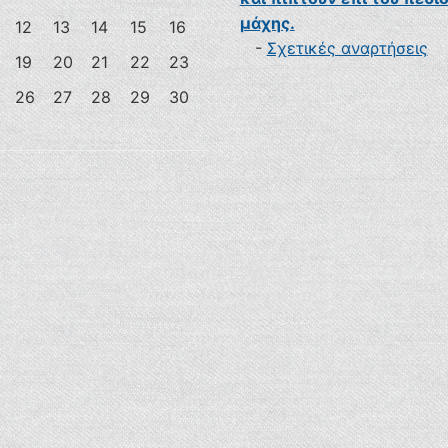
μάχης.
12
13
14
15
16
-
Σχετικές αναρτήσεις
19
20
21
22
23
26
27
28
29
30