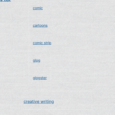
comic
cartoons
comic strip
glog
glogster
creative writing