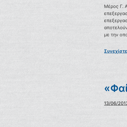
Μέρος Γ. 
επεξεργασ
επεξεργασ
αποτελούν
με την οπο
Συνεχίστ
«Φαί
13/06/201