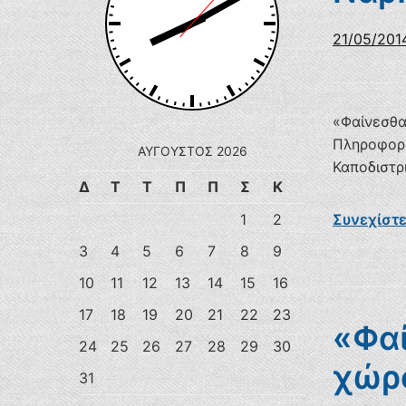
21/05/201
«Φαίνεσθα
Πληροφορι
ΑΎΓΟΥΣΤΟΣ 2026
Καποδιστρ
Δ
Τ
Τ
Π
Π
Σ
Κ
1
2
Συνεχίστ
3
4
5
6
7
8
9
10
11
12
13
14
15
16
17
18
19
20
21
22
23
«Φαί
24
25
26
27
28
29
30
χώρο
31