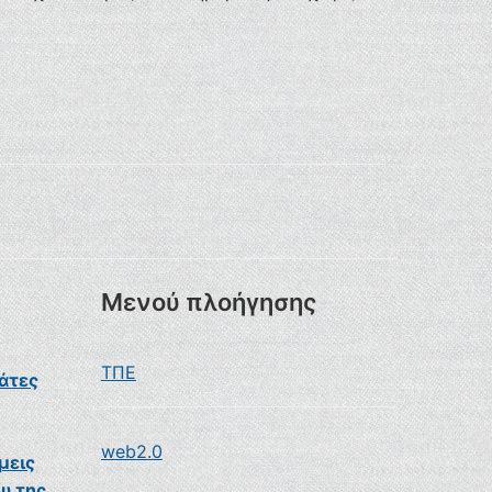
Μενού πλοήγησης
ΤΠΕ
άτες
web2.0
μεις
υ της