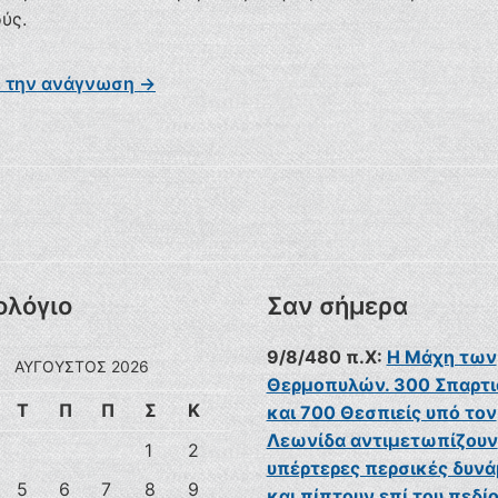
ύς.
ε την ανάγνωση →
ολόγιο
Σαν σήμερα
9/8/480 π.Χ:
Η Μάχη των
ΑΎΓΟΥΣΤΟΣ 2026
Θερμοπυλών. 300 Σπαρτι
Τ
Π
Π
Σ
Κ
και 700 Θεσπιείς υπό τον
Λεωνίδα αντιμετωπίζουν
1
2
υπέρτερες περσικές δυνά
5
6
7
8
9
και πίπτουν επί του πεδίο