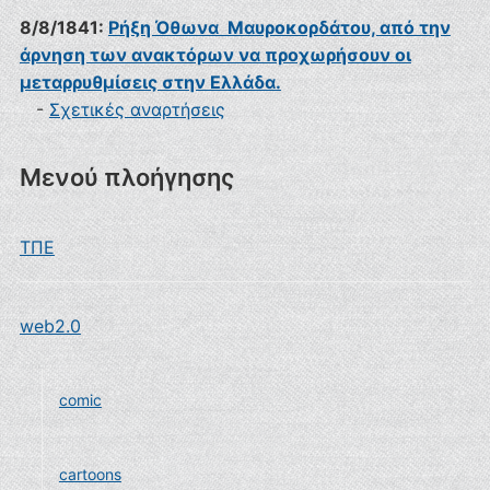
8/8/1841:
Ρήξη Όθωνα  Μαυροκορδάτου, από την
άρνηση των ανακτόρων να προχωρήσουν οι
μεταρρυθμίσεις στην Ελλάδα.
-
Σχετικές αναρτήσεις
Μενού πλοήγησης
ΤΠΕ
web2.0
comic
cartoons