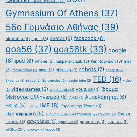
"Φαίνεσθαι" και "Είναι"
(5)
Gymnasium Of Athens
(37)
56ο Γυμνάσιο Αθήνας
(39)
facebook
(6)
avatar
(5)
akarabin
(4)
apple
(3)
goa56
(37)
goa56tk
(33)
google
(8)
ipad
(6)
iPhone
(3)
Kaspersky Lab
(3)
Ken Robinson
(3)
mac
robots
(7)
(3)
nasa
(3)
phishing
(3)
movie maker
(2)
scoop.it
(2)
TED
(16)
Skydrive
(2)
skype
(2)
Spicynodes
(2)
teachertube
(2)
video
Ίδρυμα
video games
(5)
youtube
(4)
(2)
word clouds
(2)
Μείζονος Ελληνισμού
(6)
Αμπελόκηποι
(6)
ΑΜΕΑ
(2)
ΙΜΕ
(8)
ΕΚΠΑ
(5)
Καραμπίνης Τάσος
(3)
ΙΒΜ
(2)
Πληροφορική
(5)
Τοπική
Τμήμα Δίωξης Ηλεκτρονικού Εγκλήματος
(2)
ασφάλεια
(5)
Ιστορία
(3)
ρομποτική
(3)
ρομπότ
(3)
γραφένιο
(2)
ταξίδια
(2)
υπολογιστικό νέφος
(2)