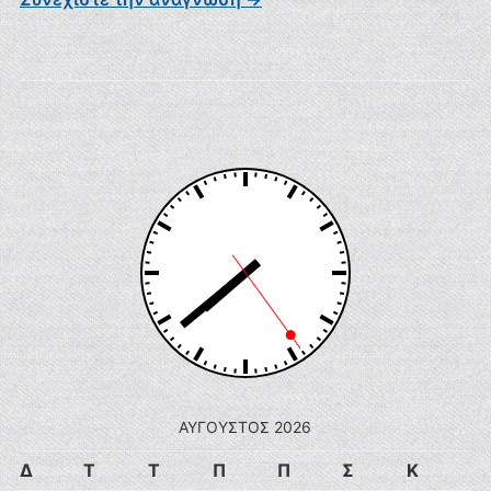
ΑΎΓΟΥΣΤΟΣ 2026
Δ
Τ
Τ
Π
Π
Σ
Κ