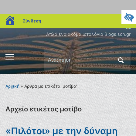
blogs.sch.gr
Σύνδεση
Απλά ένα ακόμα ιστολόγιο Blogs.sch.gr
Αναζήτηση
Εναλλαγή
για:
του
μενού
για
Αρχική
»
Άρθρα με ετικέτα 'μοτίβο'
κινητά
Αρχείο ετικέτας
μοτίβο
«Πιλότοι» με την δύναμη