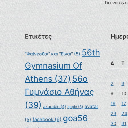
Για να σχ
Ετικέτες
Ημερ
56th
"Φαίνεσθαι" και "Είναι"
(5)
Δ
Τ
Gymnasium Of
Athens
(37)
56ο
2
3
Γυμνάσιο Αθήνας
9
10
(39)
16
17
avatar
akarabin
(4)
apple
(3)
23
24
goa56
facebook
(6)
(5)
30
31