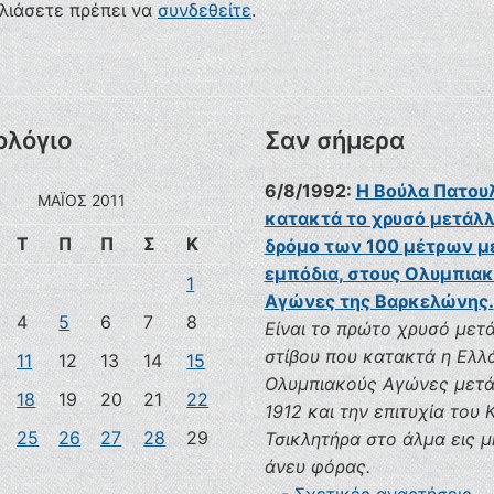
ολιάσετε πρέπει να
συνδεθείτε
.
ολόγιο
Σαν σήμερα
6/8/1992:
Η Βούλα Πατου
ΜΆΙΟΣ 2011
κατακτά το χρυσό μετάλλ
Τ
Π
Π
Σ
Κ
δρόμο των 100 μέτρων μ
εμπόδια, στους Ολυμπια
1
Αγώνες της Βαρκελώνης.
4
5
6
7
8
Είναι το πρώτο χρυσό μετ
στίβου που κατακτά η Ελλ
11
12
13
14
15
Ολυμπιακούς Αγώνες μετά
18
19
20
21
22
1912 και την επιτυχία του
25
26
27
28
29
Τσικλητήρα στο άλμα εις 
άνευ φόρας.