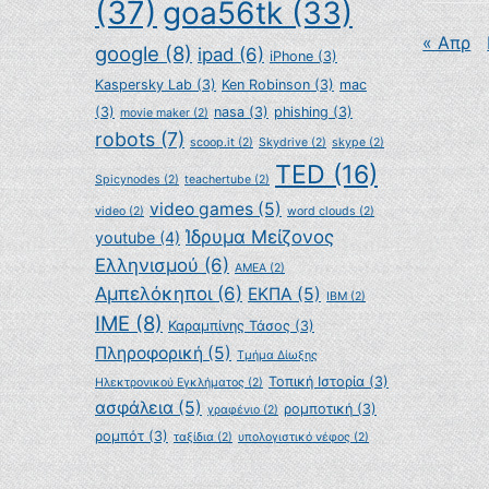
(37)
goa56tk
(33)
« Απρ
google
(8)
ipad
(6)
iPhone
(3)
Kaspersky Lab
(3)
Ken Robinson
(3)
mac
(3)
nasa
(3)
phishing
(3)
movie maker
(2)
robots
(7)
scoop.it
(2)
Skydrive
(2)
skype
(2)
TED
(16)
Spicynodes
(2)
teachertube
(2)
video games
(5)
video
(2)
word clouds
(2)
Ίδρυμα Μείζονος
youtube
(4)
Ελληνισμού
(6)
ΑΜΕΑ
(2)
Αμπελόκηποι
(6)
ΕΚΠΑ
(5)
ΙΒΜ
(2)
ΙΜΕ
(8)
Καραμπίνης Τάσος
(3)
Πληροφορική
(5)
Τμήμα Δίωξης
Τοπική Ιστορία
(3)
Ηλεκτρονικού Εγκλήματος
(2)
ασφάλεια
(5)
ρομποτική
(3)
γραφένιο
(2)
ρομπότ
(3)
ταξίδια
(2)
υπολογιστικό νέφος
(2)