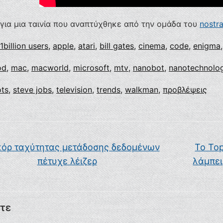
 για μια ταινία που αναπτύχθηκε από την ομάδα του
nostr
1billion users
,
apple
,
atari
,
bill gates
,
cinema
,
code
,
enigma
od
,
mac
,
macworld
,
microsoft
,
mtv
,
nanobot
,
nanotechnolo
ots
,
steve jobs
,
television
,
trends
,
walkman
,
προβλέψεις
όρ ταχύτητας μετάδοσης δεδομένων
Το Top
πέτυχε λέιζερ
λάμπει
τε