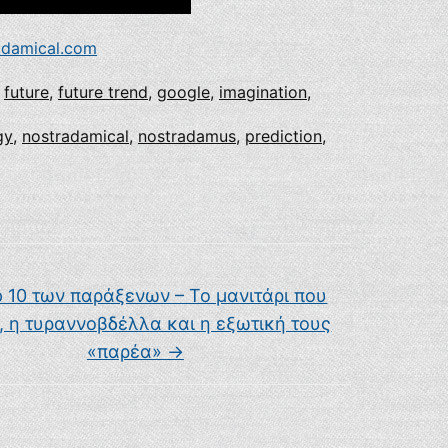
adamical.com
,
future
,
future trend
,
google
,
imagination
,
gy
,
nostradamical
,
nostradamus
,
prediction
,
 10 των παράξενων – Το μανιτάρι που
, η τυραννοβδέλλα και η εξωτική τους
«παρέα»
→