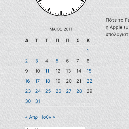
Πότε το F
η Apple (
ΜΆΙΟΣ 2011
υπολογιστ
Δ
Τ
Τ
Π
Π
Σ
Κ
1
2
3
4
5
6
7
8
9
10
11
12
13
14
15
16
17
18
19
20
21
22
23
24
25
26
27
28
29
30
31
« Απρ
Ιούν »