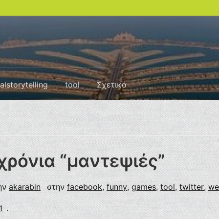
talstorytelling
tool
Σχετικά
χρόνια “μαντεψιές”
ην
akarabin
στην
facebook
,
funny
,
games
,
tool
,
twitter
,
we
1
.