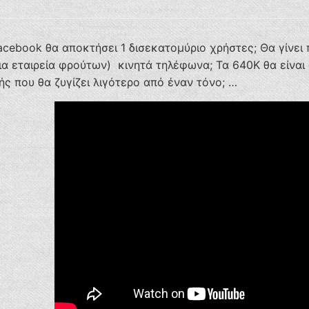
acebook θα αποκτήσει 1 δισεκατομύριο χρήστες; Θα γίνει 
μια εταιρεία φρούτων) κινητά τηλέφωνα; Τα 640Κ θα είνα
ής που θα ζυγίζει λιγότερο από έναν τόνο; …