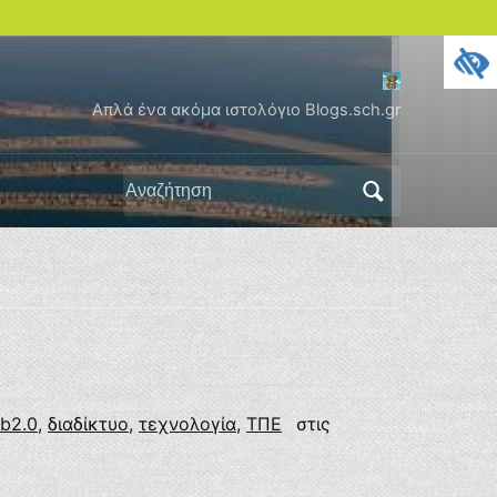
Απλά ένα ακόμα ιστολόγιο Blogs.sch.gr
Αναζήτηση
για:
b2.0
,
διαδίκτυο
,
τεχνολογία
,
ΤΠΕ
στις