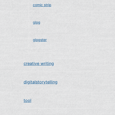
comic strip
glog
glogster
creative writing
digitalstorytelling
tool