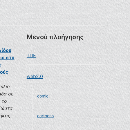
Μενού πλοήγησης
λίδου
ΤΠΕ
ιο στο
ε
κούς
web2.0
άλλιο
άδα σε
comic
 το
 Κώστα
μήκος
cartoons